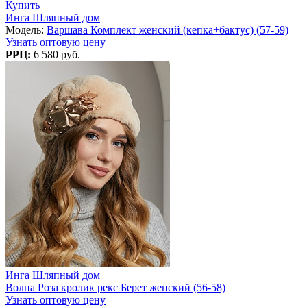
Купить
Инга Шляпный дом
Модель:
Варшава Комплект женский (кепка+бактус) (57-59)
Узнать оптовую цену
РРЦ:
6 580 руб.
Инга Шляпный дом
Волна Роза кролик рекс Берет женский (56-58)
Узнать оптовую цену