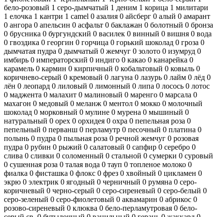
бело-розовый
1
серо-дымчатый
1
деним
1
корица
1
милитари
1
елочка
1
кантри
1
camel
0
азалия
0
айсберг
0
алый
0
амарант
0
ангора
0
апельсин
0
асфальт
0
баклажан
0
болотный
0
бронза
0
брусника
0
бургундский
0
василек
0
винный
0
вишня
0
вода
0
гвоздика
0
георгин
0
горчица
0
горький шоколад
0
гроза
0
дымчатая пудра
0
дымчатый
0
жемчуг
0
золото
0
изумруд
0
имбирь
0
императорский
0
индиго
0
какао
0
канарейка
0
карамель
0
кармин
0
кирпичный
0
кобальтовый
0
ковыль
0
коричнево-серый
0
кремовый
0
лагуна
0
лазурь
0
лайм
0
лёд
0
лён
0
леопард
0
лиловый
0
лимонный
0
липа
0
лосось
0
лотос
0
маджента
0
малахит
0
малиновый
0
маренго
0
марсала
0
махагон
0
медовый
0
меланж
0
ментол
0
мокко
0
молочный
шоколад
0
морковный
0
мулине
0
мурена
0
мышиный
0
натуральный
0
орех
0
орхидея
0
охра
0
пепельная роза
0
пепельный
0
перванш
0
перламутр
0
песочный
0
платина
0
полынь
0
пудра
0
пыльная роза
0
речной жемчуг
0
розовая
пудра
0
рубин
0
рыжий
0
салатовый
0
сапфир
0
серебро
0
слива
0
сливки
0
соломенный
0
стальной
0
сумерки
0
суровый
0
сушенная роза
0
талая вода
0
тауп
0
топленое молоко
0
фиалка
0
фисташка
0
флокс
0
фрез
0
хвойный
0
цикламен
0
экрю
0
электрик
0
ягодный
0
черничный
0
румяна
0
серо-
коричневый
0
черно-серый
0
серо-сиреневый
0
серо-белый
0
серо-зеленый
0
серо-фиолетовый
0
аквамарин
0
абрикос
0
розово-сиреневый
0
клюква
0
бело-перламутровая
0
бело-
серый св.
0
бутылочный
0
ванильный
0
герань
0
жаккард
0