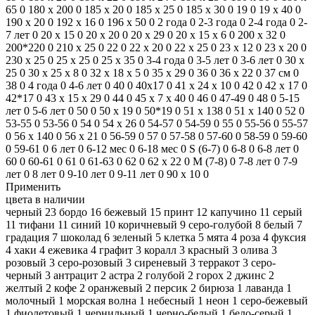
65
0
180 х 200
0
185 х 20
0
185 х 25
0
185 х 30
0
19
0
19 x 40
0
190 x 20
0
192 x 16
0
196 x 50
0
2 года
0
2-3 года
0
2-4 года
0
2-
7 лет
0
20 x 15
0
20 x 20
0
20 x 29
0
20 х 15 х 6
0
200 х 32
0
200*220
0
210 x 25
0
22
0
22 х 20
0
22 х 25
0
23 x 12
0
23 x 20
0
230 х 25
0
25 x 25
0
25 x 35
0
3-4 года
0
3-5 лет
0
3-6 лет
0
30 x
25
0
30 х 25 х 8
0
32 х 18 х 5
0
35 x 29
0
36
0
36 x 22
0
37 см
0
38
0
4 года
0
4-6 лет
0
40
0
40x17
0
41 х 24 х 10
0
42
0
42 x 17
0
42*17
0
43 х 15 х 29
0
44
0
45 х 7 х 40
0
46
0
47-49
0
48
0
5-15
лет
0
5-6 лет
0
50
0
50 x 19
0
50*19
0
51 x 138
0
51 х 140
0
52
0
53-55
0
53-56
0
54
0
54 х 26
0
54-57
0
54-59
0
55
0
55-56
0
55-57
0
56 х 140
0
56 х 21
0
56-59
0
57
0
57-58
0
57-60
0
58-59
0
59-60
0
59-61
0
6 лет
0
6-12 мес
0
6-18 мес
0
S (6-7)
0
6-8
0
6-8 лет
0
60
0
60-61
0
61
0
61-63
0
62
0
62 х 22
0
M (7-8)
0
7-8 лет
0
7-9
лет
0
8 лет
0
9-10 лет
0
9-11 лет
0
90 x 10
0
Применить
цвета в наличии
черный
23
бордо
16
бежевый
15
принт
12
капучино
11
серый
11
тифани
11
синий
10
коричневый
9
серо-голубой
8
белый
7
градация
7
шоколад
6
зеленый
5
клетка
5
мята
4
роза
4
фуксия
4
хаки
4
ежевика
4
графит
3
коралл
3
красный
3
олива
3
розовый
3
серо-розовый
3
сиреневый
3
терракот
3
серо-
черный
3
антрацит
2
астра
2
голубой
2
горох
2
джинс
2
желтый
2
кофе
2
оранжевый
2
персик
2
бирюза
1
лаванда
1
молочный
1
морская волна
1
небесный
1
неон
1
серо-бежевый
1
фиолетовый
1
чернильный
1
черно-белый
1
бело-серый
1