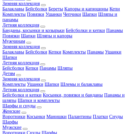
Зимняя коллекция
Балаклавы
Бейсболки
Береты
Капоры и капюшоны
Кепи
Комплекты
Повязки
Ушанки
Чепчики
Шапки
Шляпы и
панамы
Летняя коллекция
Банданы, косынки и козырьки
Бейсболки и кепки
Панамы
Повязки
Шапки
Шляпы и капоры
Мужчинам
Зимняя коллекция
Балаклавы
Бейсболки
Кепки
Комплекты
Панамы
Ушанки
Шапки
Летняя коллекция
Бейсболки
Кепки
Панамы
Шляпы
Детям
Зимняя коллекция
Комплекты
Ушанки
Шапки
Шлемы и балаклавы
Летняя коллекция
Бейсболки и кепки
Косынки, повязки и банданы
Панамы и
шляпы
Шапки и комплекты
Шарфы и снуды
Женские
Воротники
Косынки
Манишки
Палантины
Платки
Снуды
Шарфы
Мужские
Воротники
Снуды
Шарфы