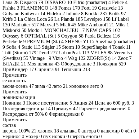
Lana
28
Dispacci
79
DISPARO
10
Elfrio (marhatter)
4
Felice
4
Fishka
3
FLAMENCO
148
Fomas
170
Forti
19
Grasivele
13
Gulyann Knitwear
14
Hideko
2
Infante
8
Korkki
235
Kotik
97
Krife
3
La Chica Loca
26
La Planda
185
Levelpro
158
Lf Label
130
Marhatter
517
Maxval
5
Mialt
45
Mike Ambaroff
21
Miks
1
Miskorki
50
Modo
1
MONCHALIEU
17
NEW CAPS
102
Odyssey
6
OPTIMAL (St.)
5
Oxygon
58
Paola Belleza
116
Perfebelle
9
PREMIUM (St.)
4
SHENG YI
15
Snezhna (marhatter)
9
Sofia
4
Static
113
Stigler
15
Storm
10
SuperShapka
4
Tonak
11
Totti (Storm)
179
Trend
277
UrbanPeak
113
VELES
88
Verenitsa
(Svetlitsa)
55
Vintage+
9
Vizio
4
Wag
122
ZEGRE(St)
14
Zeoz
7
ВЛАДИ
21
Моя шляпка
43
Оборудование
3
Поляярик
529
ПриКиндер
17
Сиринга
91
Теплыши
213
Применить
сезонность
весна-осень
47
зима
42
лето
21
холодное лето
0
Применить
новинки/акции
Новинка
3
Новое поступление
5
Акция
24
Цена до 600 руб.
3
Последняя единица
14
Премиум
42
Горячее предложение!
0
Распродажа от 50%
0
Фернандельки
0
Применить
состав
шерсть 100%
21
хлопок
18
альпака
0
ангора
0
кашемир
0
лён
0
меринос
0
мохер
0
пух норки
0
шерсть енота
0