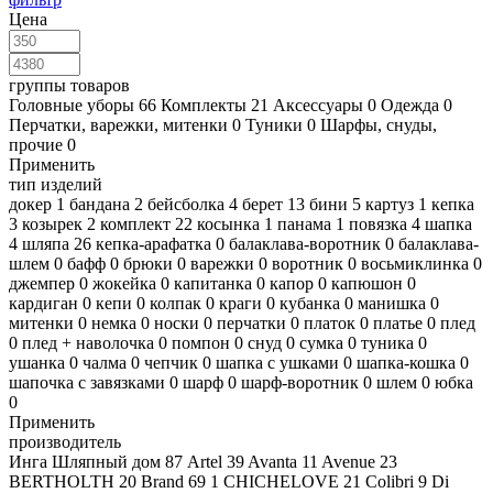
Цена
группы товаров
Головные уборы
66
Комплекты
21
Аксессуары
0
Одежда
0
Перчатки, варежки, митенки
0
Туники
0
Шарфы, снуды,
прочие
0
Применить
тип изделий
докер
1
бандана
2
бейсболка
4
берет
13
бини
5
картуз
1
кепка
3
козырек
2
комплект
22
косынка
1
панама
1
повязка
4
шапка
4
шляпа
26
кепка-арафатка
0
балаклава-воротник
0
балаклава-
шлем
0
бафф
0
брюки
0
варежки
0
воротник
0
восьмиклинка
0
джемпер
0
жокейка
0
капитанка
0
капор
0
капюшон
0
кардиган
0
кепи
0
колпак
0
краги
0
кубанка
0
манишка
0
митенки
0
немка
0
носки
0
перчатки
0
платок
0
платье
0
плед
0
плед + наволочка
0
помпон
0
снуд
0
сумка
0
туника
0
ушанка
0
чалма
0
чепчик
0
шапка с ушками
0
шапка-кошка
0
шапочка с завязками
0
шарф
0
шарф-воротник
0
шлем
0
юбка
0
Применить
производитель
Инга Шляпный дом
87
Artel
39
Avanta
11
Avenue
23
BERTHOLTH
20
Brand 69
1
CHICHELOVE
21
Colibri
9
Di