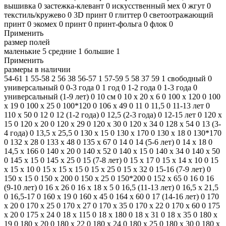
вышивка
0
застежка-клевант
0
искусственный мех
0
жгут
0
текстиль/кружево
0
3D принт
0
глиттер
0
светоотражающий
принт
0
экомех
0
принт
0
принт-фольга
0
флок
0
Применить
размер полей
маленькие
5
средние
1
большие
1
Применить
размеры в наличии
54-61
1
55-58
2
56
38
56-57
1
57-59
5
58
37
59
1
свободный
0
универсальный
0
0-3 года
0
1 год
0
1-2 года
0
1-3 года
0
универсальный (1-9 лет)
0
10 см
0
10 х 20 х 6
0
100 x 120
0
100
x 19
0
100 x 25
0
100*120
0
106 x 49
0
11
0
11,5
0
11-13 лет
0
110 х 50
0
12
0
12 (1-2 года)
0
12,5 (2-3 года)
0
12-15 лет
0
120 х
15
0
120 х 20
0
120 х 29
0
120 х 30
0
120 х 34
0
128 х 54
0
13 (3-
4 года)
0
13,5 x 25,5
0
130 х 15
0
130 х 170
0
130 х 18
0
130*170
0
132 х 28
0
133 х 48
0
135 x 67
0
14
0
14 (5-6 лет)
0
14 x 18
0
14,5 x 166
0
140 x 20
0
140 x 52
0
140 х 15
0
140 х 34
0
140 х 50
0
145 x 15
0
145 х 25
0
15 (7-8 лет)
0
15 x 17
0
15 х 14 х 10
0
15
х 15 х 10
0
15 х 15 х 15
0
15 х 25
0
15 х 32
0
15-16 (7-9 лет)
0
150 х 15
0
150 х 200
0
150 х 25
0
150*200
0
152 х 65
0
16
0
16
(9-10 лет)
0
16 x 26
0
16 х 18 х 5
0
16,5 (11-13 лет)
0
16,5 х 21,5
0
16,5-17
0
160 x 19
0
160 х 45
0
164 x 60
0
17 (14-16 лет)
0
170
x 20
0
170 x 25
0
170 x 27
0
170 x 35
0
170 х 22
0
170 х 60
0
175
х 20
0
175 х 24
0
18 x 115
0
18 x 180
0
18 x 31
0
18 x 35
0
180 x
19
0
180 x 20
0
180 x 22
0
180 x 24
0
180 x 25
0
180 x 30
0
180 x