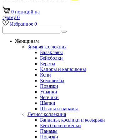
0
позиций
на
сумму
0
Избранное
0
Женщинам
Зимняя коллекция
Балаклавы
Бейсболки
Береты
Капоры и капюшоны
Кепи
Комплекты
Повязки
Ушанки
Чепчики
Шапки
Шляпы и панамы
Летняя коллекция
Банданы, косынки и козырьки
Бейсболки и кепки
Панамы
Повязки