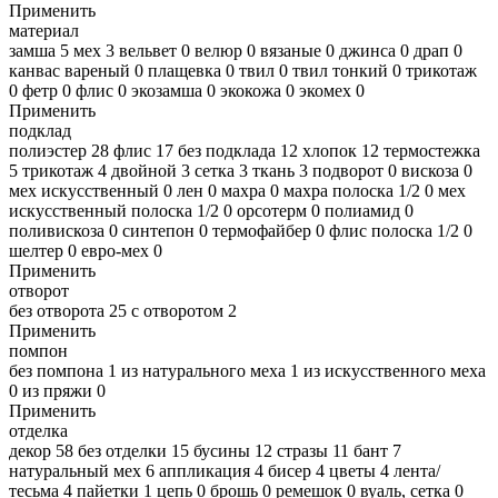
Применить
материал
замша
5
мех
3
вельвет
0
велюр
0
вязаные
0
джинса
0
драп
0
канвас вареный
0
плащевка
0
твил
0
твил тонкий
0
трикотаж
0
фетр
0
флис
0
экозамша
0
экокожа
0
экомех
0
Применить
подклад
полиэстер
28
флис
17
без подклада
12
хлопок
12
термостежка
5
трикотаж
4
двойной
3
сетка
3
ткань
3
подворот
0
вискоза
0
мех искусственный
0
лен
0
махра
0
махра полоска 1/2
0
мех
искусственный полоска 1/2
0
орсотерм
0
полиамид
0
поливискоза
0
синтепон
0
термофайбер
0
флис полоска 1/2
0
шелтер
0
евро-мех
0
Применить
отворот
без отворота
25
с отворотом
2
Применить
помпон
без помпона
1
из натурального меха
1
из искусственного меха
0
из пряжи
0
Применить
отделка
декор
58
без отделки
15
бусины
12
стразы
11
бант
7
натуральный мех
6
аппликация
4
бисер
4
цветы
4
лента/
тесьма
4
пайетки
1
цепь
0
брошь
0
ремешок
0
вуаль, сетка
0