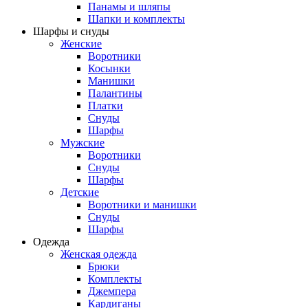
Панамы и шляпы
Шапки и комплекты
Шарфы и снуды
Женские
Воротники
Косынки
Манишки
Палантины
Платки
Снуды
Шарфы
Мужские
Воротники
Снуды
Шарфы
Детские
Воротники и манишки
Снуды
Шарфы
Одежда
Женская одежда
Брюки
Комплекты
Джемпера
Кардиганы