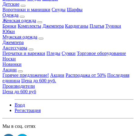
Детские
Воротники и манишки
Снуды
Шарфы
Одежда
Женская одежда
Брюки
Комплекты
Джемпера
Кардиганы
Платья
Туники
Юбки
Мужская одежда
Джемпера
Аксессуары
Перчатки и варежки
Пледы
Сумки
Торговое оборудование
Носки
Новинки
Акции
Горячее предложение!
Акции
Распродажа от 50%
Последняя
единица
Цена до 600 руб.
Производители
Цена до 600 руб
Вход
Регистрация
Мы в соц. сетях