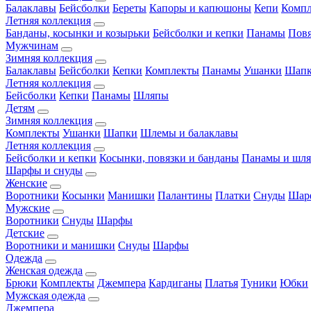
Балаклавы
Бейсболки
Береты
Капоры и капюшоны
Кепи
Комп
Летняя коллекция
Банданы, косынки и козырьки
Бейсболки и кепки
Панамы
Пов
Мужчинам
Зимняя коллекция
Балаклавы
Бейсболки
Кепки
Комплекты
Панамы
Ушанки
Шап
Летняя коллекция
Бейсболки
Кепки
Панамы
Шляпы
Детям
Зимняя коллекция
Комплекты
Ушанки
Шапки
Шлемы и балаклавы
Летняя коллекция
Бейсболки и кепки
Косынки, повязки и банданы
Панамы и шл
Шарфы и снуды
Женские
Воротники
Косынки
Манишки
Палантины
Платки
Снуды
Шар
Мужские
Воротники
Снуды
Шарфы
Детские
Воротники и манишки
Снуды
Шарфы
Одежда
Женская одежда
Брюки
Комплекты
Джемпера
Кардиганы
Платья
Туники
Юбки
Мужская одежда
Джемпера