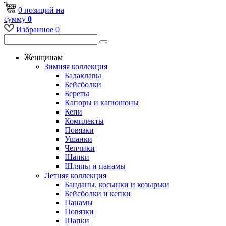
0
позиций
на
сумму
0
Избранное
0
Женщинам
Зимняя коллекция
Балаклавы
Бейсболки
Береты
Капоры и капюшоны
Кепи
Комплекты
Повязки
Ушанки
Чепчики
Шапки
Шляпы и панамы
Летняя коллекция
Банданы, косынки и козырьки
Бейсболки и кепки
Панамы
Повязки
Шапки