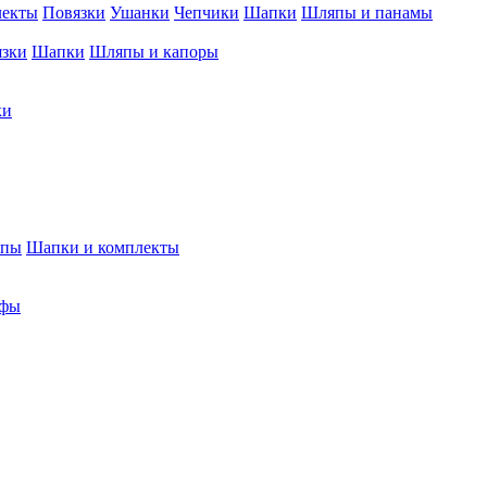
лекты
Повязки
Ушанки
Чепчики
Шапки
Шляпы и панамы
язки
Шапки
Шляпы и капоры
ки
япы
Шапки и комплекты
фы