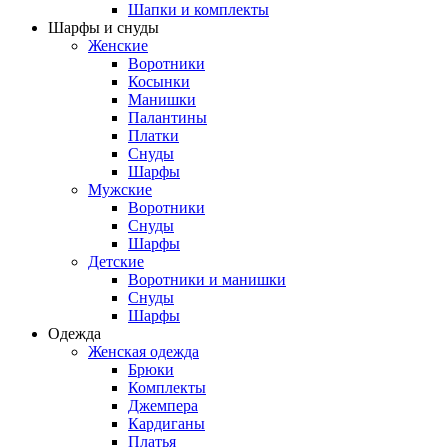
Шапки и комплекты
Шарфы и снуды
Женские
Воротники
Косынки
Манишки
Палантины
Платки
Снуды
Шарфы
Мужские
Воротники
Снуды
Шарфы
Детские
Воротники и манишки
Снуды
Шарфы
Одежда
Женская одежда
Брюки
Комплекты
Джемпера
Кардиганы
Платья