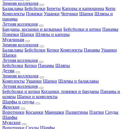
Зимняя коллекция
Балаклавы
Бейсболки
Береты
Капоры и капюшоны
Кепи
Комплекты
Повязки
Ушанки
Чепчики
Шапки
Шляпы и
панамы
Летняя коллекция
Банданы, косынки и козырьки
Бейсболки и кепки
Панамы
Повязки
Шапки
Шляпы и капоры
Мужчинам
Зимняя коллекция
Балаклавы
Бейсболки
Кепки
Комплекты
Панамы
Ушанки
Шапки
Летняя коллекция
Бейсболки
Кепки
Панамы
Шляпы
Детям
Зимняя коллекция
Комплекты
Ушанки
Шапки
Шлемы и балаклавы
Летняя коллекция
Бейсболки и кепки
Косынки, повязки и банданы
Панамы и
шляпы
Шапки и комплекты
Шарфы и снуды
Женские
Воротники
Косынки
Манишки
Палантины
Платки
Снуды
Шарфы
Мужские
Воротники
Снуды
Шарфы