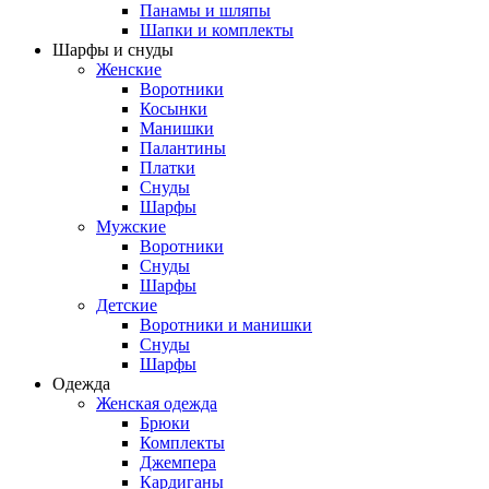
Панамы и шляпы
Шапки и комплекты
Шарфы и снуды
Женские
Воротники
Косынки
Манишки
Палантины
Платки
Снуды
Шарфы
Мужские
Воротники
Снуды
Шарфы
Детские
Воротники и манишки
Снуды
Шарфы
Одежда
Женская одежда
Брюки
Комплекты
Джемпера
Кардиганы