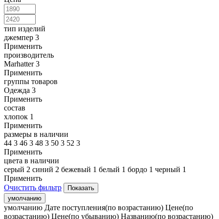
тип изделий
джемпер
3
Применить
производитель
Marhatter
3
Применить
группы товаров
Одежда
3
Применить
состав
хлопок
1
Применить
размеры в наличии
44
3
46
3
48
3
50
3
52
3
Применить
цвета в наличии
серый
2
синий
2
бежевый
1
белый
1
бордо
1
черный
1
Применить
Очистить фильтр
умолчанию
умолчанию
Дате поступления(по возрастанию)
Цене(по
возрастанию)
Цене(по убыванию)
Названию(по возрастанию)