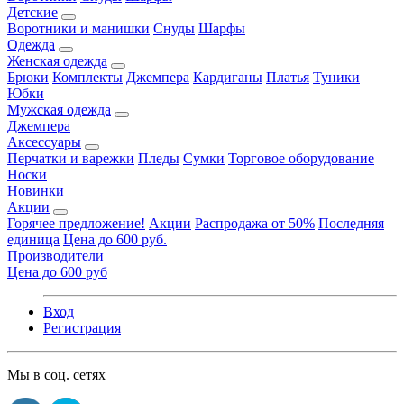
Детские
Воротники и манишки
Снуды
Шарфы
Одежда
Женская одежда
Брюки
Комплекты
Джемпера
Кардиганы
Платья
Туники
Юбки
Мужская одежда
Джемпера
Аксессуары
Перчатки и варежки
Пледы
Сумки
Торговое оборудование
Носки
Новинки
Акции
Горячее предложение!
Акции
Распродажа от 50%
Последняя
единица
Цена до 600 руб.
Производители
Цена до 600 руб
Вход
Регистрация
Мы в соц. сетях