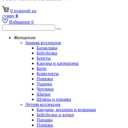
0
позиций
на
сумму
0
Избранное
0
Женщинам
Зимняя коллекция
Балаклавы
Бейсболки
Береты
Капоры и капюшоны
Кепи
Комплекты
Повязки
Ушанки
Чепчики
Шапки
Шляпы и панамы
Летняя коллекция
Банданы, косынки и козырьки
Бейсболки и кепки
Панамы
Повязки