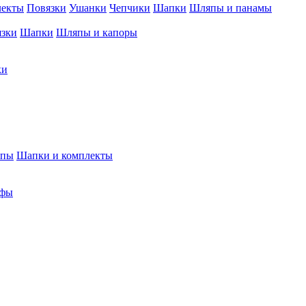
лекты
Повязки
Ушанки
Чепчики
Шапки
Шляпы и панамы
язки
Шапки
Шляпы и капоры
ки
япы
Шапки и комплекты
фы