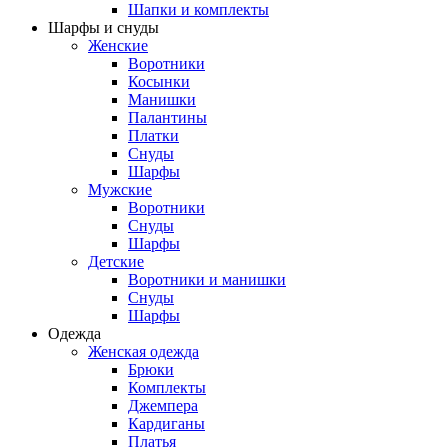
Шапки и комплекты
Шарфы и снуды
Женские
Воротники
Косынки
Манишки
Палантины
Платки
Снуды
Шарфы
Мужские
Воротники
Снуды
Шарфы
Детские
Воротники и манишки
Снуды
Шарфы
Одежда
Женская одежда
Брюки
Комплекты
Джемпера
Кардиганы
Платья