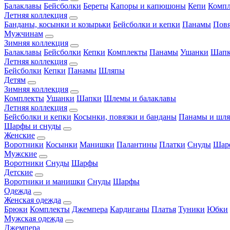
Балаклавы
Бейсболки
Береты
Капоры и капюшоны
Кепи
Комп
Летняя коллекция
Банданы, косынки и козырьки
Бейсболки и кепки
Панамы
Пов
Мужчинам
Зимняя коллекция
Балаклавы
Бейсболки
Кепки
Комплекты
Панамы
Ушанки
Шап
Летняя коллекция
Бейсболки
Кепки
Панамы
Шляпы
Детям
Зимняя коллекция
Комплекты
Ушанки
Шапки
Шлемы и балаклавы
Летняя коллекция
Бейсболки и кепки
Косынки, повязки и банданы
Панамы и шл
Шарфы и снуды
Женские
Воротники
Косынки
Манишки
Палантины
Платки
Снуды
Шар
Мужские
Воротники
Снуды
Шарфы
Детские
Воротники и манишки
Снуды
Шарфы
Одежда
Женская одежда
Брюки
Комплекты
Джемпера
Кардиганы
Платья
Туники
Юбки
Мужская одежда
Джемпера