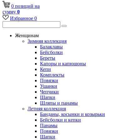
0
позиций
на
сумму
0
Избранное
0
Женщинам
Зимняя коллекция
Балаклавы
Бейсболки
Береты
Капоры и капюшоны
Кепи
Комплекты
Повязки
Ушанки
Чепчики
Шапки
Шляпы и панамы
Летняя коллекция
Банданы, косынки и козырьки
Бейсболки и кепки
Панамы
Повязки
Шапки