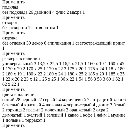
Применить
подклад
без подклада
26
двойной
4
флис
2
махра
1
Применить
отворот
без отворота
1
с отворотом
1
Применить
отделка
без отделки
30
декор
6
аппликация
1
светоотражающий принт
1
Применить
размеры в наличии
универсальный
3
13,5 x 25,5
1
16,5 х 21,5
1
160 x 19
1
160 х 45
1
170 x 20
2
170 x 25
1
170 х 22
2
175 х 20
1
175 х 24
1
18 x 180
2
180 x 19
1
180 x 22
2
180 x 24
1
180 x 25
2
185 х 20
1
185 х 25
1
22 х 20
2
23 x 12
1
25 x 25
1
36 x 22
1
54
1
56
3
58
3
60
1
62
1
62 х 22
1
Применить
цвета в наличии
синий
28
черный
27
серый
24
коричневый
7
антрацит
6
хаки
6
бежевый
4
красный
4
шоколад
4
черно-серый
4
джинс
3
белый
2
горчица
2
графит
2
молочный
2
оранжевый
2
охра
2
дымчатый
1
желтый
1
зеленый
1
какао
1
кофе
1
лайм
1
мулине
1
полынь
1
терракот
1
Применить