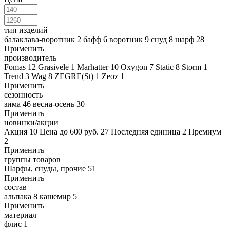
тип изделий
балаклава-воротник
2
бафф
6
воротник
9
снуд
8
шарф
28
Применить
производитель
Fomas
12
Grasivele
1
Marhatter
10
Oxygon
7
Static
8
Storm
1
Trend
3
Wag
8
ZEGRE(St)
1
Zeoz
1
Применить
сезонность
зима
46
весна-осень
30
Применить
новинки/акции
Акция
10
Цена до 600 руб.
27
Последняя единица
2
Премиум
2
Применить
группы товаров
Шарфы, снуды, прочие
51
Применить
состав
альпака
8
кашемир
5
Применить
материал
флис
1