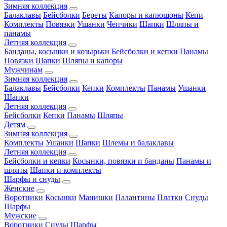
Зимняя коллекция
Балаклавы
Бейсболки
Береты
Капоры и капюшоны
Кепи
Комплекты
Повязки
Ушанки
Чепчики
Шапки
Шляпы и
панамы
Летняя коллекция
Банданы, косынки и козырьки
Бейсболки и кепки
Панамы
Повязки
Шапки
Шляпы и капоры
Мужчинам
Зимняя коллекция
Балаклавы
Бейсболки
Кепки
Комплекты
Панамы
Ушанки
Шапки
Летняя коллекция
Бейсболки
Кепки
Панамы
Шляпы
Детям
Зимняя коллекция
Комплекты
Ушанки
Шапки
Шлемы и балаклавы
Летняя коллекция
Бейсболки и кепки
Косынки, повязки и банданы
Панамы и
шляпы
Шапки и комплекты
Шарфы и снуды
Женские
Воротники
Косынки
Манишки
Палантины
Платки
Снуды
Шарфы
Мужские
Воротники
Снуды
Шарфы