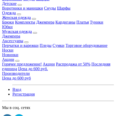
Детские
Воротники и манишки
Снуды
Шарфы
Одежда
Женская одежда
Брюки
Комплекты
Джемпера
Кардиганы
Платья
Туники
Юбки
Мужская одежда
Джемпера
Аксессуары
Перчатки и варежки
Пледы
Сумки
Торговое оборудование
Носки
Новинки
Акции
Горячее предложение!
Акции
Распродажа от 50%
Последняя
единица
Цена до 600 руб.
Производители
Цена до 600 руб
Вход
Регистрация
Мы в соц. сетях