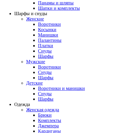
Панамы и шляпы
Шапки и комплекты
Шарфы и снуды
Женские
Воротники
Косынки
Манишки
Палантины
Платки
Снуды
Шарфы
Мужские
Воротники
Снуды
Шарфы
Детские
Воротники и манишки
Снуды
Шарфы
Одежда
Женская одежда
Брюки
Комплекты
Джемпера
Кардиганы