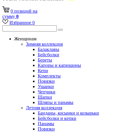
0
позиций
на
сумму
0
Избранное
0
Женщинам
Зимняя коллекция
Балаклавы
Бейсболки
Береты
Капоры и капюшоны
Кепи
Комплекты
Повязки
Ушанки
Чепчики
Шапки
Шляпы и панамы
Летняя коллекция
Банданы, косынки и козырьки
Бейсболки и кепки
Панамы
Повязки