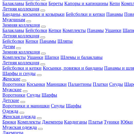
Балаклавы
Бейсболки
Береты
Капоры и капюшоны
Кепи
Комп
Летняя коллекция
Банданы, косынки и козырьки
Бейсболки и кепки
Панамы
Пов
Мужчинам
Зимняя коллекция
Балаклавы
Бейсболки
Кепки
Комплекты
Панамы
Ушанки
Шап
Летняя коллекция
Бейсболки
Кепки
Панамы
Шляпы
Детям
Зимняя коллекция
Комплекты
Ушанки
Шапки
Шлемы и балаклавы
Летняя коллекция
Бейсболки и кепки
Косынки, повязки и банданы
Панамы и шл
Шарфы и снуды
Женские
Воротники
Косынки
Манишки
Палантины
Платки
Снуды
Шар
Мужские
Воротники
Снуды
Шарфы
Детские
Воротники и манишки
Снуды
Шарфы
Одежда
Женская одежда
Брюки
Комплекты
Джемпера
Кардиганы
Платья
Туники
Юбки
Мужская одежда
Джемпера