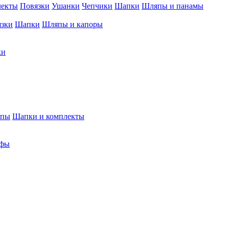
лекты
Повязки
Ушанки
Чепчики
Шапки
Шляпы и панамы
язки
Шапки
Шляпы и капоры
ки
япы
Шапки и комплекты
фы