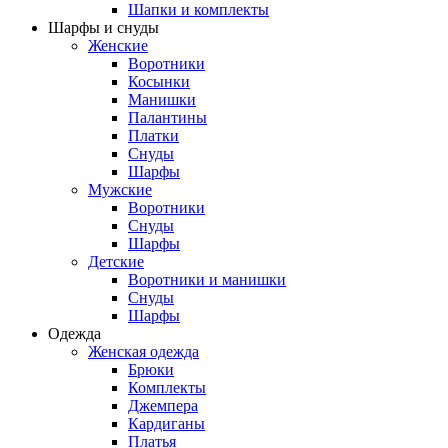
Шапки и комплекты
Шарфы и снуды
Женские
Воротники
Косынки
Манишки
Палантины
Платки
Снуды
Шарфы
Мужские
Воротники
Снуды
Шарфы
Детские
Воротники и манишки
Снуды
Шарфы
Одежда
Женская одежда
Брюки
Комплекты
Джемпера
Кардиганы
Платья