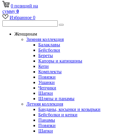
0
позиций
на
сумму
0
Избранное
0
Женщинам
Зимняя коллекция
Балаклавы
Бейсболки
Береты
Капоры и капюшоны
Кепи
Комплекты
Повязки
Ушанки
Чепчики
Шапки
Шляпы и панамы
Летняя коллекция
Банданы, косынки и козырьки
Бейсболки и кепки
Панамы
Повязки
Шапки