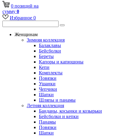
0
позиций
на
сумму
0
Избранное
0
Женщинам
Зимняя коллекция
Балаклавы
Бейсболки
Береты
Капоры и капюшоны
Кепи
Комплекты
Повязки
Ушанки
Чепчики
Шапки
Шляпы и панамы
Летняя коллекция
Банданы, косынки и козырьки
Бейсболки и кепки
Панамы
Повязки
Шапки