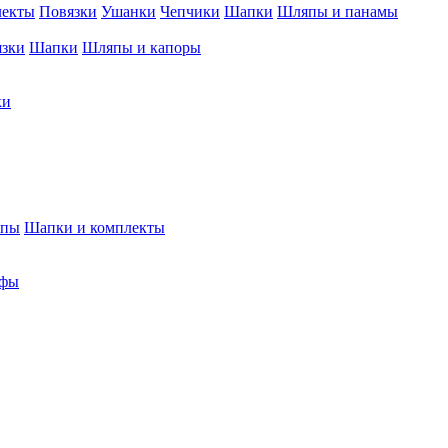
лекты
Повязки
Ушанки
Чепчики
Шапки
Шляпы и панамы
язки
Шапки
Шляпы и капоры
ки
япы
Шапки и комплекты
фы