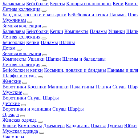
Балаклавы
Бейсболки
Береты
Капоры и капюшоны
Кепи
Комп
Летняя коллекция
Банданы, косынки и козырьки
Бейсболки и кепки
Панамы
Пов
Мужчинам
Зимняя коллекция
Балаклавы
Бейсболки
Кепки
Комплекты
Панамы
Ушанки
Шап
Летняя коллекция
Бейсболки
Кепки
Панамы
Шляпы
Детям
Зимняя коллекция
Комплекты
Ушанки
Шапки
Шлемы и балаклавы
Летняя коллекция
Бейсболки и кепки
Косынки, повязки и банданы
Панамы и шл
Шарфы и снуды
Женские
Воротники
Косынки
Манишки
Палантины
Платки
Снуды
Шар
Мужские
Воротники
Снуды
Шарфы
Детские
Воротники и манишки
Снуды
Шарфы
Одежда
Женская одежда
Брюки
Комплекты
Джемпера
Кардиганы
Платья
Туники
Юбки
Мужская одежда
Джемпера