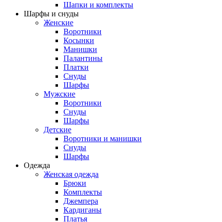
Шапки и комплекты
Шарфы и снуды
Женские
Воротники
Косынки
Манишки
Палантины
Платки
Снуды
Шарфы
Мужские
Воротники
Снуды
Шарфы
Детские
Воротники и манишки
Снуды
Шарфы
Одежда
Женская одежда
Брюки
Комплекты
Джемпера
Кардиганы
Платья