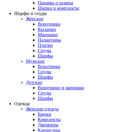
Панамы и шляпы
Шапки и комплекты
Шарфы и снуды
Женские
Воротники
Косынки
Манишки
Палантины
Платки
Снуды
Шарфы
Мужские
Воротники
Снуды
Шарфы
Детские
Воротники и манишки
Снуды
Шарфы
Одежда
Женская одежда
Брюки
Комплекты
Джемпера
Кардиганы