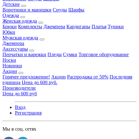
Детские
Воротники и манишки
Снуды
Шарфы
Одежда
Женская одежда
Брюки
Комплекты
Джемпера
Кардиганы
Платья
Туники
Юбки
Мужская одежда
Джемпера
Аксессуары
Перчатки и варежки
Пледы
Сумки
Торговое оборудование
Носки
Новинки
Акции
Горячее предложение!
Акции
Распродажа от 50%
Последняя
единица
Цена до 600 руб.
Производители
Цена до 600 руб
Вход
Регистрация
Мы в соц. сетях