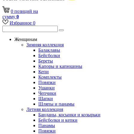
0
позиций
на
сумму
0
Избранное
0
Женщинам
Зимняя коллекция
Балаклавы
Бейсболки
Береты
Капоры и капюшоны
Кепи
Комплекты
Повязки
Ушанки
Чепчики
Шапки
Шляпы и панамы
Летняя коллекция
Банданы, косынки и козырьки
Бейсболки и кепки
Панамы
Повязки