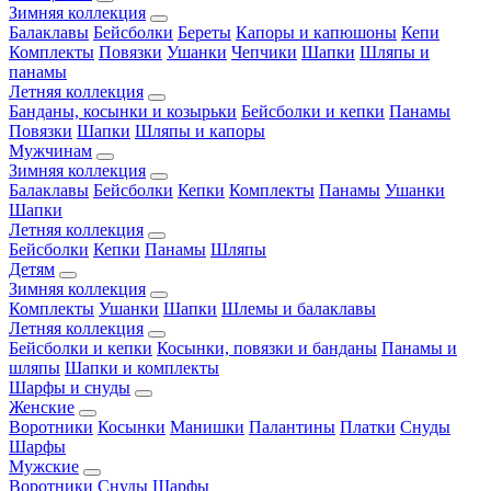
Зимняя коллекция
Балаклавы
Бейсболки
Береты
Капоры и капюшоны
Кепи
Комплекты
Повязки
Ушанки
Чепчики
Шапки
Шляпы и
панамы
Летняя коллекция
Банданы, косынки и козырьки
Бейсболки и кепки
Панамы
Повязки
Шапки
Шляпы и капоры
Мужчинам
Зимняя коллекция
Балаклавы
Бейсболки
Кепки
Комплекты
Панамы
Ушанки
Шапки
Летняя коллекция
Бейсболки
Кепки
Панамы
Шляпы
Детям
Зимняя коллекция
Комплекты
Ушанки
Шапки
Шлемы и балаклавы
Летняя коллекция
Бейсболки и кепки
Косынки, повязки и банданы
Панамы и
шляпы
Шапки и комплекты
Шарфы и снуды
Женские
Воротники
Косынки
Манишки
Палантины
Платки
Снуды
Шарфы
Мужские
Воротники
Снуды
Шарфы