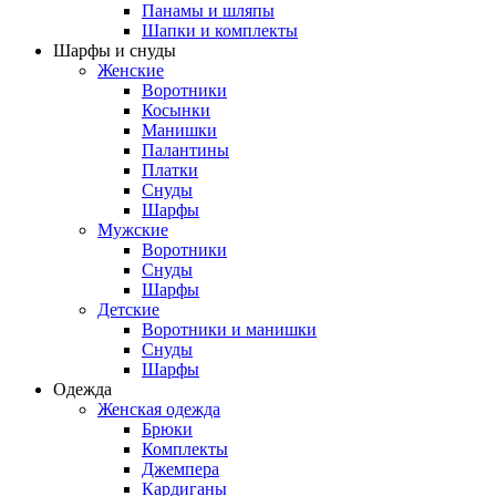
Панамы и шляпы
Шапки и комплекты
Шарфы и снуды
Женские
Воротники
Косынки
Манишки
Палантины
Платки
Снуды
Шарфы
Мужские
Воротники
Снуды
Шарфы
Детские
Воротники и манишки
Снуды
Шарфы
Одежда
Женская одежда
Брюки
Комплекты
Джемпера
Кардиганы