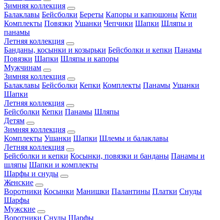
Зимняя коллекция
Балаклавы
Бейсболки
Береты
Капоры и капюшоны
Кепи
Комплекты
Повязки
Ушанки
Чепчики
Шапки
Шляпы и
панамы
Летняя коллекция
Банданы, косынки и козырьки
Бейсболки и кепки
Панамы
Повязки
Шапки
Шляпы и капоры
Мужчинам
Зимняя коллекция
Балаклавы
Бейсболки
Кепки
Комплекты
Панамы
Ушанки
Шапки
Летняя коллекция
Бейсболки
Кепки
Панамы
Шляпы
Детям
Зимняя коллекция
Комплекты
Ушанки
Шапки
Шлемы и балаклавы
Летняя коллекция
Бейсболки и кепки
Косынки, повязки и банданы
Панамы и
шляпы
Шапки и комплекты
Шарфы и снуды
Женские
Воротники
Косынки
Манишки
Палантины
Платки
Снуды
Шарфы
Мужские
Воротники
Снуды
Шарфы