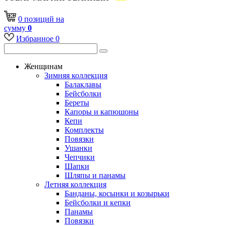
0
позиций
на
сумму
0
Избранное
0
Женщинам
Зимняя коллекция
Балаклавы
Бейсболки
Береты
Капоры и капюшоны
Кепи
Комплекты
Повязки
Ушанки
Чепчики
Шапки
Шляпы и панамы
Летняя коллекция
Банданы, косынки и козырьки
Бейсболки и кепки
Панамы
Повязки