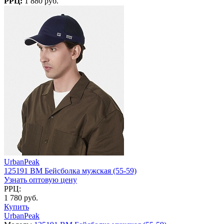
РРЦ:
1 880 руб.
UrbanPeak
125191 BM Бейсболка мужская (55-59)
Узнать оптовую цену
РРЦ:
1 780 руб.
Купить
UrbanPeak