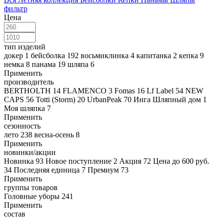
фильтр
Цена
тип изделий
докер
1
бейсболка
192
восьмиклинка
4
капитанка
2
кепка
9
немка
8
панама
19
шляпа
6
Применить
производитель
BERTHOLTH
14
FLAMENCO
3
Fomas
16
Lf Label
54
NEW
CAPS
56
Totti (Storm)
20
UrbanPeak
70
Инга Шляпный дом
1
Моя шляпка
7
Применить
сезонность
лето
238
весна-осень
8
Применить
новинки/акции
Новинка
93
Новое поступление
2
Акция
72
Цена до 600 руб.
34
Последняя единица
7
Премиум
73
Применить
группы товаров
Головные уборы
241
Применить
состав