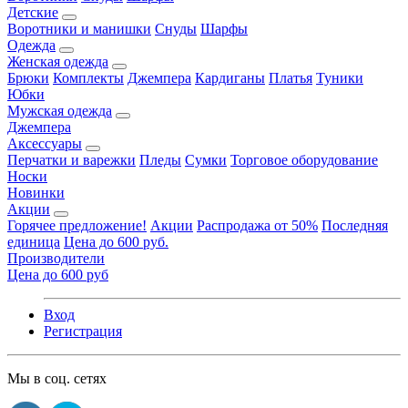
Детские
Воротники и манишки
Снуды
Шарфы
Одежда
Женская одежда
Брюки
Комплекты
Джемпера
Кардиганы
Платья
Туники
Юбки
Мужская одежда
Джемпера
Аксессуары
Перчатки и варежки
Пледы
Сумки
Торговое оборудование
Носки
Новинки
Акции
Горячее предложение!
Акции
Распродажа от 50%
Последняя
единица
Цена до 600 руб.
Производители
Цена до 600 руб
Вход
Регистрация
Мы в соц. сетях