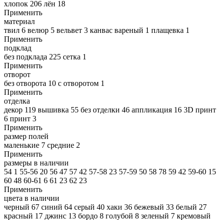
хлопок
206
лён
18
Применить
материал
твил
6
велюр
5
вельвет
3
канвас вареный
1
плащевка
1
Применить
подклад
без подклада
225
сетка
1
Применить
отворот
без отворота
10
с отворотом
1
Применить
отделка
декор
119
вышивка
55
без отделки
46
аппликация
16
3D принт
6
принт
3
Применить
размер полей
маленькие
7
средние
2
Применить
размеры в наличии
54
1
55-56
20
56
47
57
42
57-58
23
57-59
50
58
78
59
42
59-60
15
60
48
60-61
6
61
23
62
23
Применить
цвета в наличии
черный
67
синий
64
серый
40
хаки
36
бежевый
33
белый
27
красный
17
джинс
13
бордо
8
голубой
8
зеленый
7
кремовый