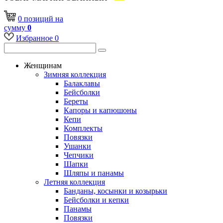
0
позиций
на
сумму
0
Избранное
0
Женщинам
Зимняя коллекция
Балаклавы
Бейсболки
Береты
Капоры и капюшоны
Кепи
Комплекты
Повязки
Ушанки
Чепчики
Шапки
Шляпы и панамы
Летняя коллекция
Банданы, косынки и козырьки
Бейсболки и кепки
Панамы
Повязки