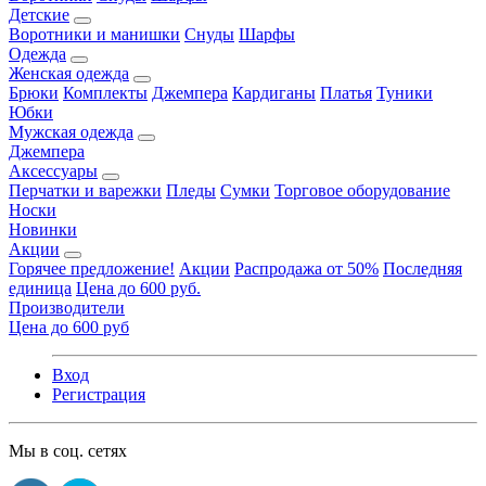
Детские
Воротники и манишки
Снуды
Шарфы
Одежда
Женская одежда
Брюки
Комплекты
Джемпера
Кардиганы
Платья
Туники
Юбки
Мужская одежда
Джемпера
Аксессуары
Перчатки и варежки
Пледы
Сумки
Торговое оборудование
Носки
Новинки
Акции
Горячее предложение!
Акции
Распродажа от 50%
Последняя
единица
Цена до 600 руб.
Производители
Цена до 600 руб
Вход
Регистрация
Мы в соц. сетях