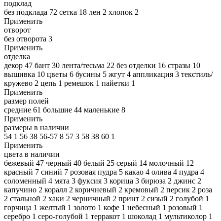
подклад
без подклада
72
сетка
18
лен
2
хлопок
2
Применить
отворот
без отворота
3
Применить
отделка
декор
47
бант
30
лента/тесьма
22
без отделки
16
стразы
10
вышивка
10
цветы
6
бусины
5
жгут
4
аппликация
3
текстиль/
кружево
2
цепь
1
ремешок
1
пайетки
1
Применить
размер полей
средние
61
большие
44
маленькие
8
Применить
размеры в наличии
54
1
56
38
56-57
8
57
3
58
38
60
1
Применить
цвета в наличии
бежевый
47
черный
40
белый
25
серый
14
молочный
12
красный
7
синий
7
розовая пудра
5
какао
4
олива
4
пудра
4
соломенный
4
мята
3
фуксия
3
корица
3
бирюза
2
джинс
2
капучино
2
коралл
2
коричневый
2
кремовый
2
персик
2
роза
2
стальной
2
хаки
2
черничный
2
принт
2
сизый
2
голубой
1
горчица
1
желтый
1
золото
1
кофе
1
небесный
1
розовый
1
серебро
1
серо-голубой
1
терракот
1
шоколад
1
мультиколор
1