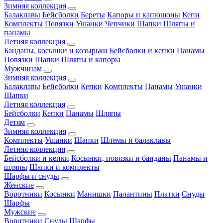
Зимняя коллекция
Балаклавы
Бейсболки
Береты
Капоры и капюшоны
Кепи
Комплекты
Повязки
Ушанки
Чепчики
Шапки
Шляпы и
панамы
Летняя коллекция
Банданы, косынки и козырьки
Бейсболки и кепки
Панамы
Повязки
Шапки
Шляпы и капоры
Мужчинам
Зимняя коллекция
Балаклавы
Бейсболки
Кепки
Комплекты
Панамы
Ушанки
Шапки
Летняя коллекция
Бейсболки
Кепки
Панамы
Шляпы
Детям
Зимняя коллекция
Комплекты
Ушанки
Шапки
Шлемы и балаклавы
Летняя коллекция
Бейсболки и кепки
Косынки, повязки и банданы
Панамы и
шляпы
Шапки и комплекты
Шарфы и снуды
Женские
Воротники
Косынки
Манишки
Палантины
Платки
Снуды
Шарфы
Мужские
Воротники
Снуды
Шарфы