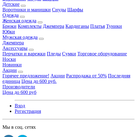
Детские
Воротники и манишки
Снуды
Шарфы
Одежда
Женская одежда
Брюки
Комплекты
Джемпера
Кардиганы
Платья
Туники
Юбки
Мужская одежда
Джемпера
Аксессуары
Перчатки и варежки
Пледы
Сумки
Торговое оборудование
Носки
Новинки
Акции
Горячее предложение!
Акции
Распродажа от 50%
Последняя
единица
Цена до 600 руб.
Производители
Цена до 600 руб
Вход
Регистрация
Мы в соц. сетях