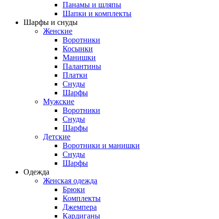
Панамы и шляпы
Шапки и комплекты
Шарфы и снуды
Женские
Воротники
Косынки
Манишки
Палантины
Платки
Снуды
Шарфы
Мужские
Воротники
Снуды
Шарфы
Детские
Воротники и манишки
Снуды
Шарфы
Одежда
Женская одежда
Брюки
Комплекты
Джемпера
Кардиганы