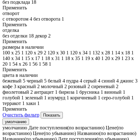
без подклада
18
Применить
отворот
с отворотом
4
без отворота
1
Применить
отделка
без отделки
18
декор
2
Применить
размеры в наличии
100 x 25
1
120 х 29
2
120 х 30
1
120 х 34
1
132 х 28
1
14 x 18
1
140 х 34
1
15 x 17
1
18 x 31
1
18 x 35
1
19 x 40
1
20 x 29
1
23 x
20
1
54 х 26
1
56
1
58
1
Применить
цвета в наличии
бежевый
5
черный
5
белый
4
пудра
4
серый
4
синий
4
джинс
3
кофе
3
красный
2
молочный
2
розовый
2
сиреневый
2
фиолетовый
2
антрацит
1
бирюза
1
брусника
1
винный
1
голубой
1
зеленый
1
изумруд
1
коричневый
1
серо-голубой
1
терракот
1
хаки
1
Применить
Очистить фильтр
умолчанию
умолчанию
Дате поступления(по возрастанию)
Цене(по
возрастанию)
Цене(по убыванию)
Названию(по возрастанию)
Названию(по убыванию)
Дате поступления(по убыванию)