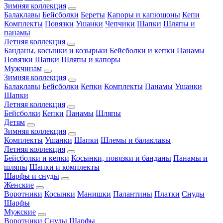
Зимняя коллекция
Балаклавы
Бейсболки
Береты
Капоры и капюшоны
Кепи
Комплекты
Повязки
Ушанки
Чепчики
Шапки
Шляпы и
панамы
Летняя коллекция
Банданы, косынки и козырьки
Бейсболки и кепки
Панамы
Повязки
Шапки
Шляпы и капоры
Мужчинам
Зимняя коллекция
Балаклавы
Бейсболки
Кепки
Комплекты
Панамы
Ушанки
Шапки
Летняя коллекция
Бейсболки
Кепки
Панамы
Шляпы
Детям
Зимняя коллекция
Комплекты
Ушанки
Шапки
Шлемы и балаклавы
Летняя коллекция
Бейсболки и кепки
Косынки, повязки и банданы
Панамы и
шляпы
Шапки и комплекты
Шарфы и снуды
Женские
Воротники
Косынки
Манишки
Палантины
Платки
Снуды
Шарфы
Мужские
Воротники
Снуды
Шарфы