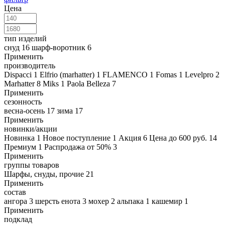
Цена
тип изделий
снуд
16
шарф-воротник
6
Применить
производитель
Dispacci
1
Elfrio (marhatter)
1
FLAMENCO
1
Fomas
1
Levelpro
2
Marhatter
8
Miks
1
Paola Belleza
7
Применить
сезонность
весна-осень
17
зима
17
Применить
новинки/акции
Новинка
1
Новое поступление
1
Акция
6
Цена до 600 руб.
14
Премиум
1
Распродажа от 50%
3
Применить
группы товаров
Шарфы, снуды, прочие
21
Применить
состав
ангора
3
шерсть енота
3
мохер
2
альпака
1
кашемир
1
Применить
подклад