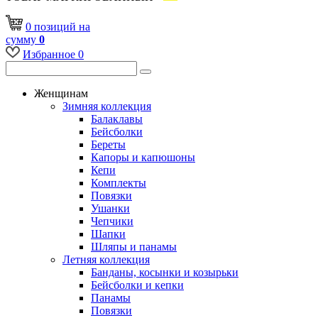
0
позиций
на
сумму
0
Избранное
0
Женщинам
Зимняя коллекция
Балаклавы
Бейсболки
Береты
Капоры и капюшоны
Кепи
Комплекты
Повязки
Ушанки
Чепчики
Шапки
Шляпы и панамы
Летняя коллекция
Банданы, косынки и козырьки
Бейсболки и кепки
Панамы
Повязки