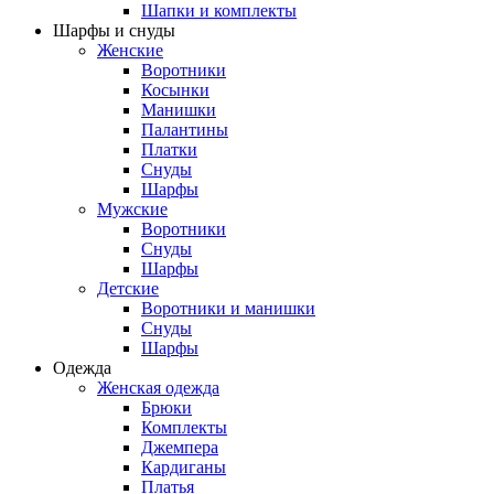
Шапки и комплекты
Шарфы и снуды
Женские
Воротники
Косынки
Манишки
Палантины
Платки
Снуды
Шарфы
Мужские
Воротники
Снуды
Шарфы
Детские
Воротники и манишки
Снуды
Шарфы
Одежда
Женская одежда
Брюки
Комплекты
Джемпера
Кардиганы
Платья