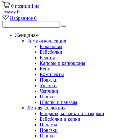
0
позиций
на
сумму
0
Избранное
0
Женщинам
Зимняя коллекция
Балаклавы
Бейсболки
Береты
Капоры и капюшоны
Кепи
Комплекты
Повязки
Ушанки
Чепчики
Шапки
Шляпы и панамы
Летняя коллекция
Банданы, косынки и козырьки
Бейсболки и кепки
Панамы
Повязки
Шапки