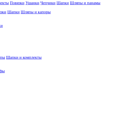
лекты
Повязки
Ушанки
Чепчики
Шапки
Шляпы и панамы
язки
Шапки
Шляпы и капоры
ки
япы
Шапки и комплекты
фы