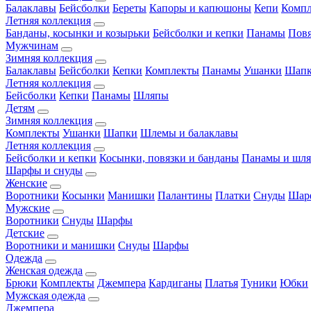
Балаклавы
Бейсболки
Береты
Капоры и капюшоны
Кепи
Комп
Летняя коллекция
Банданы, косынки и козырьки
Бейсболки и кепки
Панамы
Пов
Мужчинам
Зимняя коллекция
Балаклавы
Бейсболки
Кепки
Комплекты
Панамы
Ушанки
Шап
Летняя коллекция
Бейсболки
Кепки
Панамы
Шляпы
Детям
Зимняя коллекция
Комплекты
Ушанки
Шапки
Шлемы и балаклавы
Летняя коллекция
Бейсболки и кепки
Косынки, повязки и банданы
Панамы и шл
Шарфы и снуды
Женские
Воротники
Косынки
Манишки
Палантины
Платки
Снуды
Шар
Мужские
Воротники
Снуды
Шарфы
Детские
Воротники и манишки
Снуды
Шарфы
Одежда
Женская одежда
Брюки
Комплекты
Джемпера
Кардиганы
Платья
Туники
Юбки
Мужская одежда
Джемпера