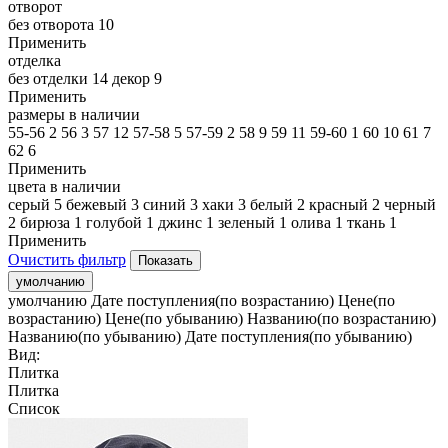
отворот
без отворота
10
Применить
отделка
без отделки
14
декор
9
Применить
размеры в наличии
55-56
2
56
3
57
12
57-58
5
57-59
2
58
9
59
11
59-60
1
60
10
61
7
62
6
Применить
цвета в наличии
серый
5
бежевый
3
синий
3
хаки
3
белый
2
красный
2
черный
2
бирюза
1
голубой
1
джинс
1
зеленый
1
олива
1
ткань
1
Применить
Очистить фильтр
умолчанию
умолчанию
Дате поступления(по возрастанию)
Цене(по
возрастанию)
Цене(по убыванию)
Названию(по возрастанию)
Названию(по убыванию)
Дате поступления(по убыванию)
Вид:
Плитка
Плитка
Список