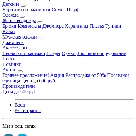
Детские
Воротники и манишки
Снуды
Шарфы
Одежда
Женская одежда
Брюки
Комплекты
Джемпера
Кардиганы
Платья
Туники
Юбки
Мужская одежда
Джемпера
Аксессуары
Перчатки и варежки
Пледы
Сумки
Торговое оборудование
Носки
Новинки
Акции
Горячее предложение!
Акции
Распродажа от 50%
Последняя
единица
Цена до 600 руб.
Производители
Цена до 600 руб
Вход
Регистрация
Мы в соц. сетях