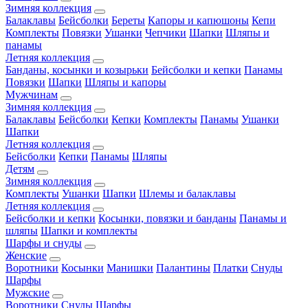
Зимняя коллекция
Балаклавы
Бейсболки
Береты
Капоры и капюшоны
Кепи
Комплекты
Повязки
Ушанки
Чепчики
Шапки
Шляпы и
панамы
Летняя коллекция
Банданы, косынки и козырьки
Бейсболки и кепки
Панамы
Повязки
Шапки
Шляпы и капоры
Мужчинам
Зимняя коллекция
Балаклавы
Бейсболки
Кепки
Комплекты
Панамы
Ушанки
Шапки
Летняя коллекция
Бейсболки
Кепки
Панамы
Шляпы
Детям
Зимняя коллекция
Комплекты
Ушанки
Шапки
Шлемы и балаклавы
Летняя коллекция
Бейсболки и кепки
Косынки, повязки и банданы
Панамы и
шляпы
Шапки и комплекты
Шарфы и снуды
Женские
Воротники
Косынки
Манишки
Палантины
Платки
Снуды
Шарфы
Мужские
Воротники
Снуды
Шарфы