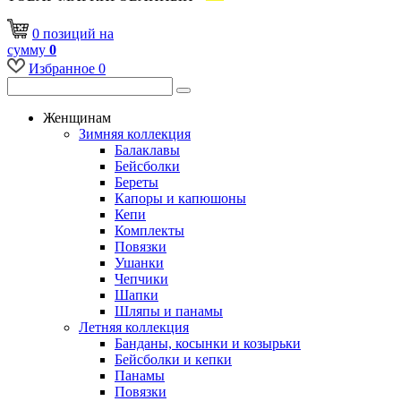
0
позиций
на
сумму
0
Избранное
0
Женщинам
Зимняя коллекция
Балаклавы
Бейсболки
Береты
Капоры и капюшоны
Кепи
Комплекты
Повязки
Ушанки
Чепчики
Шапки
Шляпы и панамы
Летняя коллекция
Банданы, косынки и козырьки
Бейсболки и кепки
Панамы
Повязки