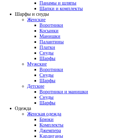
Панамы и шляпы
Шапки и комплекты
Шарфы и снуды
Женские
Воротники
Косынки
Манишки
Палантины
Платки
Снуды
Шарфы
Мужские
Воротники
Снуды
Шарфы
Детские
Воротники и манишки
Снуды
Шарфы
Одежда
Женская одежда
Брюки
Комплекты
Джемпера
Кардиганы