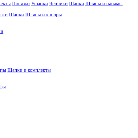
лекты
Повязки
Ушанки
Чепчики
Шапки
Шляпы и панамы
язки
Шапки
Шляпы и капоры
ки
япы
Шапки и комплекты
фы