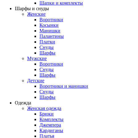
Шапки и комплекты
Шарфы и снуды
Женские
Воротники
Косынки
Манишки
Палантины
Платки
Снуды
Шарфы
Мужские
Воротники
Снуды
Шарфы
Детские
Воротники и манишки
Снуды
Шарфы
Одежда
Женская одежда
Брюки
Комплекты
Джемпера
Кардиганы
Платья