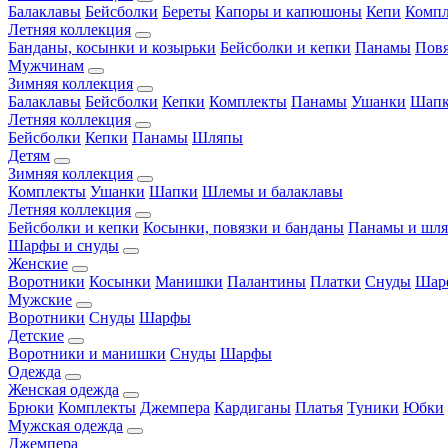
Балаклавы
Бейсболки
Береты
Капоры и капюшоны
Кепи
Комп
Летняя коллекция
Банданы, косынки и козырьки
Бейсболки и кепки
Панамы
Пов
Мужчинам
Зимняя коллекция
Балаклавы
Бейсболки
Кепки
Комплекты
Панамы
Ушанки
Шап
Летняя коллекция
Бейсболки
Кепки
Панамы
Шляпы
Детям
Зимняя коллекция
Комплекты
Ушанки
Шапки
Шлемы и балаклавы
Летняя коллекция
Бейсболки и кепки
Косынки, повязки и банданы
Панамы и шл
Шарфы и снуды
Женские
Воротники
Косынки
Манишки
Палантины
Платки
Снуды
Шар
Мужские
Воротники
Снуды
Шарфы
Детские
Воротники и манишки
Снуды
Шарфы
Одежда
Женская одежда
Брюки
Комплекты
Джемпера
Кардиганы
Платья
Туники
Юбки
Мужская одежда
Джемпера