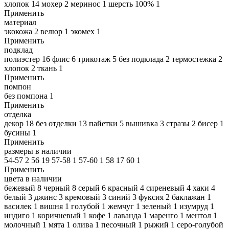
хлопок
14
мохер
2
меринос
1
шерсть 100%
1
Применить
материал
экокожа
2
велюр
1
экомех
1
Применить
подклад
полиэстер
16
флис
6
трикотаж
5
без подклада
2
термостежка
2
хлопок
2
ткань
1
Применить
помпон
без помпона
1
Применить
отделка
декор
18
без отделки
13
пайетки
5
вышивка
3
стразы
2
бисер
1
бусины
1
Применить
размеры в наличии
54-57
2
56
19
57-58
1
57-60
1
58
17
60
1
Применить
цвета в наличии
бежевый
8
черный
8
серый
6
красный
4
сиреневый
4
хаки
4
белый
3
джинс
3
кремовый
3
синий
3
фуксия
2
баклажан
1
василек
1
вишня
1
голубой
1
жемчуг
1
зеленый
1
изумруд
1
индиго
1
коричневый
1
кофе
1
лаванда
1
маренго
1
ментол
1
молочный
1
мята
1
олива
1
песочный
1
рыжий
1
серо-голубой