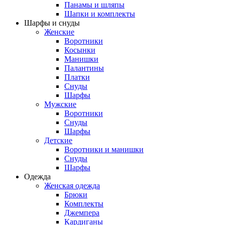
Панамы и шляпы
Шапки и комплекты
Шарфы и снуды
Женские
Воротники
Косынки
Манишки
Палантины
Платки
Снуды
Шарфы
Мужские
Воротники
Снуды
Шарфы
Детские
Воротники и манишки
Снуды
Шарфы
Одежда
Женская одежда
Брюки
Комплекты
Джемпера
Кардиганы