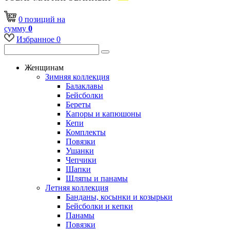
0
позиций
на
сумму
0
Избранное
0
Женщинам
Зимняя коллекция
Балаклавы
Бейсболки
Береты
Капоры и капюшоны
Кепи
Комплекты
Повязки
Ушанки
Чепчики
Шапки
Шляпы и панамы
Летняя коллекция
Банданы, косынки и козырьки
Бейсболки и кепки
Панамы
Повязки