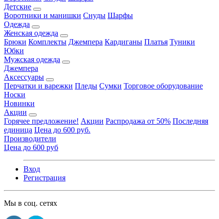
Детские
Воротники и манишки
Снуды
Шарфы
Одежда
Женская одежда
Брюки
Комплекты
Джемпера
Кардиганы
Платья
Туники
Юбки
Мужская одежда
Джемпера
Аксессуары
Перчатки и варежки
Пледы
Сумки
Торговое оборудование
Носки
Новинки
Акции
Горячее предложение!
Акции
Распродажа от 50%
Последняя
единица
Цена до 600 руб.
Производители
Цена до 600 руб
Вход
Регистрация
Мы в соц. сетях