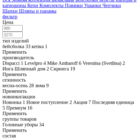
капюшоны
Кепи
Комплекты
Повязки
Ушанки
Чепчики
Шапки
Шляпы и панамы
фильтр
Цена
тип изделий
бейсболка
33
кепка
1
Применить
производитель
Dispacci
1
Levelpro
4
Mike Ambaroff
6
Verenitsa (Svetlitsa)
2
Инга Шляпный дом
2
Сиринга
19
Применить
сезонность
весна-осень
28
зима
9
Применить
новинки/акции
Новинка
1
Новое поступление
2
Акция
7
Последняя единица
5
Премиум
16
Применить
группы товаров
Головные уборы
34
Применить
состав