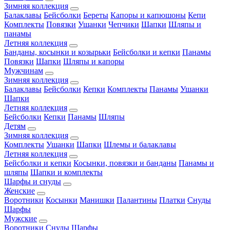
Зимняя коллекция
Балаклавы
Бейсболки
Береты
Капоры и капюшоны
Кепи
Комплекты
Повязки
Ушанки
Чепчики
Шапки
Шляпы и
панамы
Летняя коллекция
Банданы, косынки и козырьки
Бейсболки и кепки
Панамы
Повязки
Шапки
Шляпы и капоры
Мужчинам
Зимняя коллекция
Балаклавы
Бейсболки
Кепки
Комплекты
Панамы
Ушанки
Шапки
Летняя коллекция
Бейсболки
Кепки
Панамы
Шляпы
Детям
Зимняя коллекция
Комплекты
Ушанки
Шапки
Шлемы и балаклавы
Летняя коллекция
Бейсболки и кепки
Косынки, повязки и банданы
Панамы и
шляпы
Шапки и комплекты
Шарфы и снуды
Женские
Воротники
Косынки
Манишки
Палантины
Платки
Снуды
Шарфы
Мужские
Воротники
Снуды
Шарфы