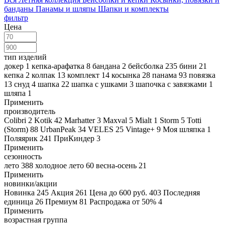
банданы
Панамы и шляпы
Шапки и комплекты
фильтр
Цена
тип изделий
докер
1
кепка-арафатка
8
бандана
2
бейсболка
235
бини
21
кепка
2
колпак
13
комплект
14
косынка
28
панама
93
повязка
13
снуд
4
шапка
22
шапка с ушками
3
шапочка с завязками
1
шляпа
1
Применить
производитель
Colibri
2
Kotik
42
Marhatter
3
Maxval
5
Mialt
1
Storm
5
Totti
(Storm)
88
UrbanPeak
34
VELES
25
Vintage+
9
Моя шляпка
1
Поляярик
241
ПриКиндер
3
Применить
сезонность
лето
388
холодное лето
60
весна-осень
21
Применить
новинки/акции
Новинка
245
Акция
261
Цена до 600 руб.
403
Последняя
единица
26
Премиум
81
Распродажа от 50%
4
Применить
возрастная группа