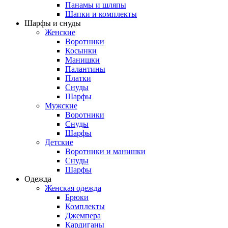
Панамы и шляпы
Шапки и комплекты
Шарфы и снуды
Женские
Воротники
Косынки
Манишки
Палантины
Платки
Снуды
Шарфы
Мужские
Воротники
Снуды
Шарфы
Детские
Воротники и манишки
Снуды
Шарфы
Одежда
Женская одежда
Брюки
Комплекты
Джемпера
Кардиганы