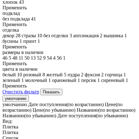
хлопок
43
Применить
подклад
без подклада
41
Применить
отделка
декор
28
стразы
10
без отделки
3
аппликация
2
вышивка
1
бусины
1
принт
1
Применить
размеры в наличии
46
5
48
11
50
13
52
9
54
4
56
1
Применить
цвета в наличии
белый
10
розовый
8
желтый
5
пудра
2
фуксия
2
горчица
1
зеленый
1
молочный
1
оранжевый
1
персик
1
сиреневый
1
Применить
Очистить фильтр
умолчанию
умолчанию
Дате поступления(по возрастанию)
Цене(по
возрастанию)
Цене(по убыванию)
Названию(по возрастанию)
Названию(по убыванию)
Дате поступления(по убыванию)
Вид:
Плитка
Плитка
Список