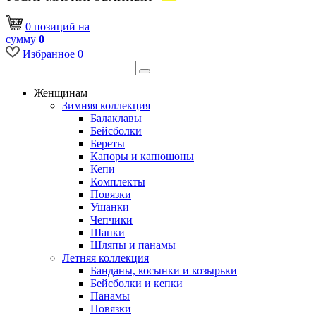
0
позиций
на
сумму
0
Избранное
0
Женщинам
Зимняя коллекция
Балаклавы
Бейсболки
Береты
Капоры и капюшоны
Кепи
Комплекты
Повязки
Ушанки
Чепчики
Шапки
Шляпы и панамы
Летняя коллекция
Банданы, косынки и козырьки
Бейсболки и кепки
Панамы
Повязки