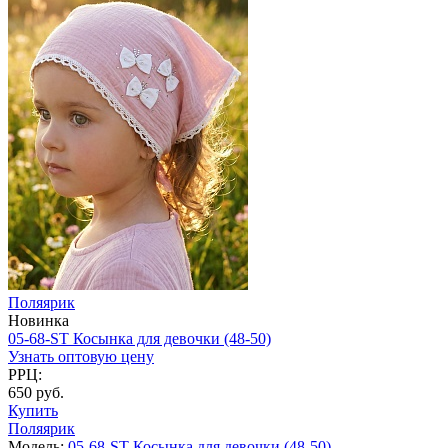
Поляярик
Новинка
05-68-ST Косынка для девочки (48-50)
Узнать оптовую цену
РРЦ:
650 руб.
Купить
Поляярик
Модель:
05-68-ST Косынка для девочки (48-50)