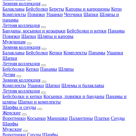
Зимняя коллекция
Балаклавы
Бейсболки
Береты
Капоры и капюшоны
Кепи
Комплекты
Повязки
Ушанки
Чепчики
Шапки
Шляпы и
панамы
Летняя коллекция
Банданы, косынки и козырьки
Бейсболки и кепки
Панамы
Повязки
Шапки
Шляпы и капоры
Мужчинам
Зимняя коллекция
Балаклавы
Бейсболки
Кепки
Комплекты
Панамы
Ушанки
Шапки
Летняя коллекция
Бейсболки
Кепки
Панамы
Шляпы
Детям
Зимняя коллекция
Комплекты
Ушанки
Шапки
Шлемы и балаклавы
Летняя коллекция
Бейсболки и кепки
Косынки, повязки и банданы
Панамы и
шляпы
Шапки и комплекты
Шарфы и снуды
Женские
Воротники
Косынки
Манишки
Палантины
Платки
Снуды
Шарфы
Мужские
Воротники
Снуды
Шарфы