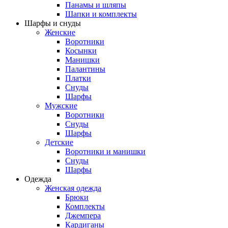
Панамы и шляпы
Шапки и комплекты
Шарфы и снуды
Женские
Воротники
Косынки
Манишки
Палантины
Платки
Снуды
Шарфы
Мужские
Воротники
Снуды
Шарфы
Детские
Воротники и манишки
Снуды
Шарфы
Одежда
Женская одежда
Брюки
Комплекты
Джемпера
Кардиганы