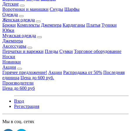
Детские
Воротники и манишки
Снуды
Шарфы
Одежда
Женская одежда
Брюки
Комплекты
Джемпера
Кардиганы
Платья
Туники
Юбки
Мужская одежда
Джемпера
Аксессуары
Перчатки и варежки
Пледы
Сумки
Торговое оборудование
Носки
Новинки
Акции
Горячее предложение!
Акции
Распродажа от 50%
Последняя
единица
Цена до 600 руб.
Производители
Цена до 600 руб
Вход
Регистрация
Мы в соц. сетях