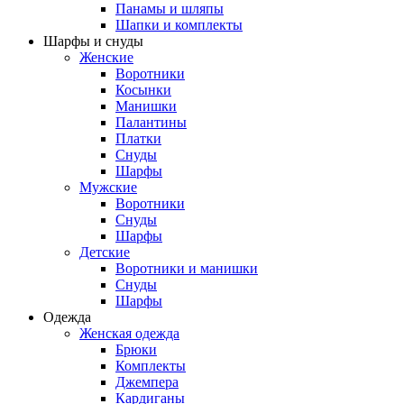
Панамы и шляпы
Шапки и комплекты
Шарфы и снуды
Женские
Воротники
Косынки
Манишки
Палантины
Платки
Снуды
Шарфы
Мужские
Воротники
Снуды
Шарфы
Детские
Воротники и манишки
Снуды
Шарфы
Одежда
Женская одежда
Брюки
Комплекты
Джемпера
Кардиганы