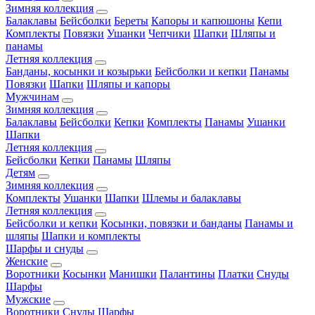
Зимняя коллекция
Балаклавы
Бейсболки
Береты
Капоры и капюшоны
Кепи
Комплекты
Повязки
Ушанки
Чепчики
Шапки
Шляпы и
панамы
Летняя коллекция
Банданы, косынки и козырьки
Бейсболки и кепки
Панамы
Повязки
Шапки
Шляпы и капоры
Мужчинам
Зимняя коллекция
Балаклавы
Бейсболки
Кепки
Комплекты
Панамы
Ушанки
Шапки
Летняя коллекция
Бейсболки
Кепки
Панамы
Шляпы
Детям
Зимняя коллекция
Комплекты
Ушанки
Шапки
Шлемы и балаклавы
Летняя коллекция
Бейсболки и кепки
Косынки, повязки и банданы
Панамы и
шляпы
Шапки и комплекты
Шарфы и снуды
Женские
Воротники
Косынки
Манишки
Палантины
Платки
Снуды
Шарфы
Мужские
Воротники
Снуды
Шарфы