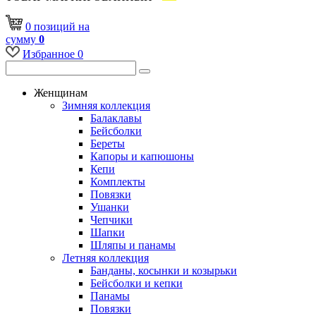
0
позиций
на
сумму
0
Избранное
0
Женщинам
Зимняя коллекция
Балаклавы
Бейсболки
Береты
Капоры и капюшоны
Кепи
Комплекты
Повязки
Ушанки
Чепчики
Шапки
Шляпы и панамы
Летняя коллекция
Банданы, косынки и козырьки
Бейсболки и кепки
Панамы
Повязки