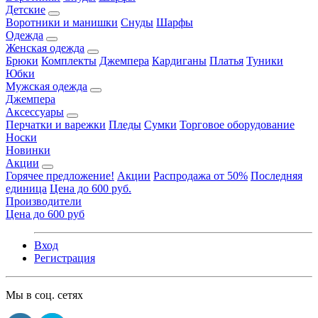
Детские
Воротники и манишки
Снуды
Шарфы
Одежда
Женская одежда
Брюки
Комплекты
Джемпера
Кардиганы
Платья
Туники
Юбки
Мужская одежда
Джемпера
Аксессуары
Перчатки и варежки
Пледы
Сумки
Торговое оборудование
Носки
Новинки
Акции
Горячее предложение!
Акции
Распродажа от 50%
Последняя
единица
Цена до 600 руб.
Производители
Цена до 600 руб
Вход
Регистрация
Мы в соц. сетях