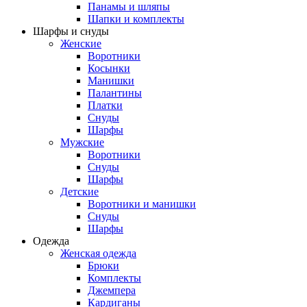
Панамы и шляпы
Шапки и комплекты
Шарфы и снуды
Женские
Воротники
Косынки
Манишки
Палантины
Платки
Снуды
Шарфы
Мужские
Воротники
Снуды
Шарфы
Детские
Воротники и манишки
Снуды
Шарфы
Одежда
Женская одежда
Брюки
Комплекты
Джемпера
Кардиганы