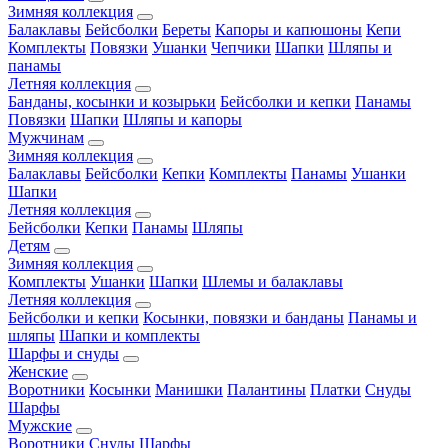
Зимняя коллекция
Балаклавы
Бейсболки
Береты
Капоры и капюшоны
Кепи
Комплекты
Повязки
Ушанки
Чепчики
Шапки
Шляпы и
панамы
Летняя коллекция
Банданы, косынки и козырьки
Бейсболки и кепки
Панамы
Повязки
Шапки
Шляпы и капоры
Мужчинам
Зимняя коллекция
Балаклавы
Бейсболки
Кепки
Комплекты
Панамы
Ушанки
Шапки
Летняя коллекция
Бейсболки
Кепки
Панамы
Шляпы
Детям
Зимняя коллекция
Комплекты
Ушанки
Шапки
Шлемы и балаклавы
Летняя коллекция
Бейсболки и кепки
Косынки, повязки и банданы
Панамы и
шляпы
Шапки и комплекты
Шарфы и снуды
Женские
Воротники
Косынки
Манишки
Палантины
Платки
Снуды
Шарфы
Мужские
Воротники
Снуды
Шарфы