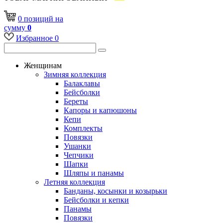
0
позиций
на
сумму
0
Избранное
0
Женщинам
Зимняя коллекция
Балаклавы
Бейсболки
Береты
Капоры и капюшоны
Кепи
Комплекты
Повязки
Ушанки
Чепчики
Шапки
Шляпы и панамы
Летняя коллекция
Банданы, косынки и козырьки
Бейсболки и кепки
Панамы
Повязки