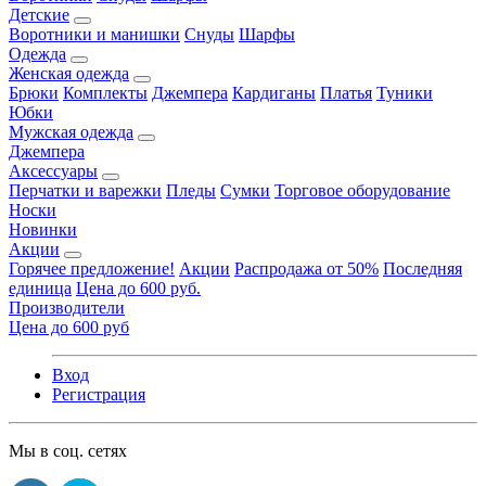
Детские
Воротники и манишки
Снуды
Шарфы
Одежда
Женская одежда
Брюки
Комплекты
Джемпера
Кардиганы
Платья
Туники
Юбки
Мужская одежда
Джемпера
Аксессуары
Перчатки и варежки
Пледы
Сумки
Торговое оборудование
Носки
Новинки
Акции
Горячее предложение!
Акции
Распродажа от 50%
Последняя
единица
Цена до 600 руб.
Производители
Цена до 600 руб
Вход
Регистрация
Мы в соц. сетях