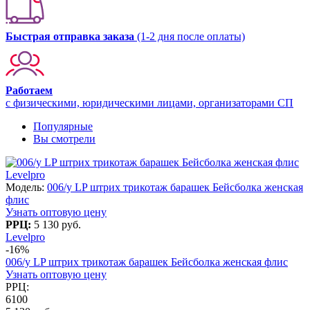
Быстрая отправка заказа
(1-2 дня после оплаты)
Работаем
с физическими, юридическими лицами, организаторами СП
Популярные
Вы смотрели
Levelpro
Модель:
006/у LP штрих трикотаж барашек Бейсболка женская
флис
Узнать оптовую цену
РРЦ:
5 130 руб.
Levelpro
-16%
006/у LP штрих трикотаж барашек Бейсболка женская флис
Узнать оптовую цену
РРЦ:
6100