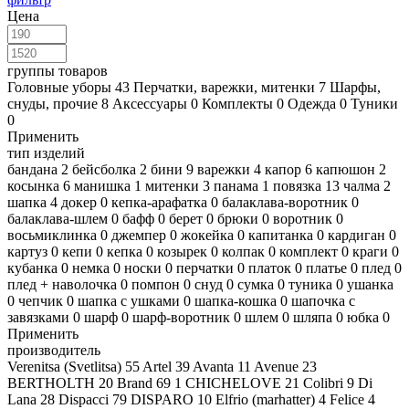
Цена
группы товаров
Головные уборы
43
Перчатки, варежки, митенки
7
Шарфы,
снуды, прочие
8
Аксессуары
0
Комплекты
0
Одежда
0
Туники
0
Применить
тип изделий
бандана
2
бейсболка
2
бини
9
варежки
4
капор
6
капюшон
2
косынка
6
манишка
1
митенки
3
панама
1
повязка
13
чалма
2
шапка
4
докер
0
кепка-арафатка
0
балаклава-воротник
0
балаклава-шлем
0
бафф
0
берет
0
брюки
0
воротник
0
восьмиклинка
0
джемпер
0
жокейка
0
капитанка
0
кардиган
0
картуз
0
кепи
0
кепка
0
козырек
0
колпак
0
комплект
0
краги
0
кубанка
0
немка
0
носки
0
перчатки
0
платок
0
платье
0
плед
0
плед + наволочка
0
помпон
0
снуд
0
сумка
0
туника
0
ушанка
0
чепчик
0
шапка с ушками
0
шапка-кошка
0
шапочка с
завязками
0
шарф
0
шарф-воротник
0
шлем
0
шляпа
0
юбка
0
Применить
производитель
Verenitsa (Svetlitsa)
55
Artel
39
Avanta
11
Avenue
23
BERTHOLTH
20
Brand 69
1
CHICHELOVE
21
Colibri
9
Di
Lana
28
Dispacci
79
DISPARO
10
Elfrio (marhatter)
4
Felice
4