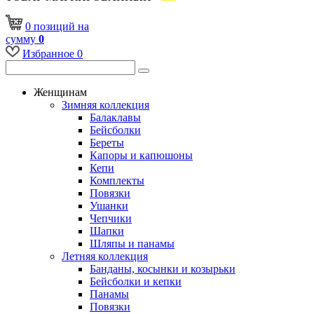
0
позиций
на
сумму
0
Избранное
0
Женщинам
Зимняя коллекция
Балаклавы
Бейсболки
Береты
Капоры и капюшоны
Кепи
Комплекты
Повязки
Ушанки
Чепчики
Шапки
Шляпы и панамы
Летняя коллекция
Банданы, косынки и козырьки
Бейсболки и кепки
Панамы
Повязки