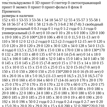
текстиль/кружево
0
3D принт
0
глиттер
0
светоотражающий
принт
0
экомех
0
принт
0
принт-фольга
0
флок
0
Применить
размеры в наличии
152 х 65
1
53-55
3
53-56
1
54
18
54-57
12
55
4
55-57
3
55-58
1
56
18
56-57
4
57-60
1
58
12
S (6-7)
3
6-8
2
M (7-8)
3
свободный
0
универсальный
0
0-3 года
0
1 год
0
1-2 года
0
1-3 года
0
универсальный (1-9 лет)
0
10 см
0
10 х 20 х 6
0
100 x 120
0
100
x 19
0
100 x 25
0
100*120
0
106 x 49
0
11
0
11,5
0
11-13 лет
0
110 х 50
0
12
0
12 (1-2 года)
0
12,5 (2-3 года)
0
12-15 лет
0
120 х
15
0
120 х 20
0
120 х 29
0
120 х 30
0
120 х 34
0
128 х 54
0
13 (3-
4 года)
0
13,5 x 25,5
0
130 х 15
0
130 х 170
0
130 х 18
0
130*170
0
132 х 28
0
133 х 48
0
135 x 67
0
14
0
14 (5-6 лет)
0
14 x 18
0
14,5 x 166
0
140 x 20
0
140 x 52
0
140 х 15
0
140 х 34
0
140 х 50
0
145 x 15
0
145 х 25
0
15 (7-8 лет)
0
15 x 17
0
15 х 14 х 10
0
15
х 15 х 10
0
15 х 15 х 15
0
15 х 25
0
15 х 32
0
15-16 (7-9 лет)
0
150 х 15
0
150 х 200
0
150 х 25
0
150*200
0
16
0
16 (9-10 лет)
0
16 x 26
0
16 х 18 х 5
0
16,5 (11-13 лет)
0
16,5 х 21,5
0
16,5-17
0
160 x 19
0
160 х 45
0
164 x 60
0
17 (14-16 лет)
0
170 x 20
0
170
x 25
0
170 x 27
0
170 x 35
0
170 х 22
0
170 х 60
0
175 х 20
0
175
х 24
0
18 x 115
0
18 x 180
0
18 x 31
0
18 x 35
0
180 x 19
0
180 x
20
0
180 x 22
0
180 x 24
0
180 x 25
0
180 x 30
0
180 x 65
0
180 х
200
0
185 х 20
0
185 х 25
0
185 х 30
0
19
0
19 x 40
0
190 x 20
0
192 x 16
0
196 x 50
0
2 года
0
2-3 года
0
2-4 года
0
2-7 лет
0
20
x 15
0
20 x 20
0
20 x 29
0
20 х 15 х 6
0
200 х 32
0
200*220
0
210