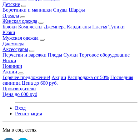
Детские
Воротники и манишки
Снуды
Шарфы
Одежда
Женская одежда
Брюки
Комплекты
Джемпера
Кардиганы
Платья
Туники
Юбки
Мужская одежда
Джемпера
Аксессуары
Перчатки и варежки
Пледы
Сумки
Торговое оборудование
Носки
Новинки
Акции
Горячее предложение!
Акции
Распродажа от 50%
Последняя
единица
Цена до 600 руб.
Производители
Цена до 600 руб
Вход
Регистрация
Мы в соц. сетях