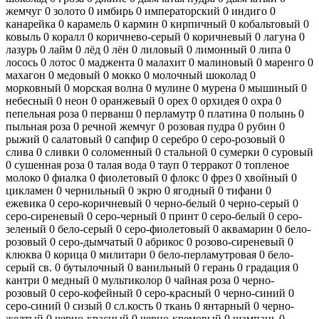
жемчуг
0
золото
0
имбирь
0
императорский
0
индиго
0
канарейка
0
карамель
0
кармин
0
кирпичный
0
кобальтовый
0
ковыль
0
коралл
0
коричнево-серый
0
коричневый
0
лагуна
0
лазурь
0
лайм
0
лёд
0
лён
0
лиловый
0
лимонный
0
липа
0
лосось
0
лотос
0
маджента
0
малахит
0
малиновый
0
маренго
0
махагон
0
медовый
0
мокко
0
молочный шоколад
0
морковный
0
морская волна
0
мулине
0
мурена
0
мышиный
0
небесный
0
неон
0
оранжевый
0
орех
0
орхидея
0
охра
0
пепельная роза
0
перванш
0
перламутр
0
платина
0
полынь
0
пыльная роза
0
речной жемчуг
0
розовая пудра
0
рубин
0
рыжий
0
салатовый
0
сапфир
0
серебро
0
серо-розовый
0
слива
0
сливки
0
соломенный
0
стальной
0
сумерки
0
суровый
0
сушенная роза
0
талая вода
0
тауп
0
терракот
0
топленое
молоко
0
фиалка
0
фиолетовый
0
флокс
0
фрез
0
хвойный
0
цикламен
0
чернильный
0
экрю
0
ягодный
0
тифани
0
ежевика
0
серо-коричневый
0
черно-белый
0
черно-серый
0
серо-сиреневый
0
серо-черный
0
принт
0
серо-белый
0
серо-
зеленый
0
бело-серый
0
серо-фиолетовый
0
аквамарин
0
бело-
розовый
0
серо-дымчатый
0
абрикос
0
розово-сиреневый
0
клюква
0
корица
0
милитари
0
бело-перламутровая
0
бело-
серый св.
0
бутылочный
0
ванильный
0
герань
0
градация
0
кантри
0
медный
0
мультиколор
0
чайная роза
0
черно-
розовый
0
серо-кофейный
0
серо-красный
0
черно-синий
0
серо-синий
0
сизый
0
сл.кость
0
ткань
0
янтарный
0
черно-
желтый
0
черно-красный
0
черно-кремовый
0
шампань
0