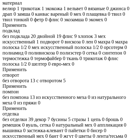
материал
велюр
1
трикотаж
1
экокожа
1
вельвет
0
вязаные
0
джинса
0
драп
0
замша
0
канвас вареный
0
мех
0
плащевка
0
твил
0
твил тонкий
0
фетр
0
флис
0
экозамша
0
экомех
0
Применить
подклад
без подклада
20
двойной
19
флис
9
хлопок
3
мех
искусственный
1
подворот
0
вискоза
0
лен
0
махра
0
махра
полоска 1/2
0
мех искусственный полоска 1/2
0
орсотерм
0
полиамид
0
поливискоза
0
полиэстер
0
сетка
0
синтепон
0
термостежка
0
термофайбер
0
ткань
0
трикотаж
0
флис
полоска 1/2
0
шелтер
0
евро-мех
0
Применить
отворот
без отворота
13
с отворотом
5
Применить
помпон
без помпона
13
из искусственного меха
0
из натурального
меха
0
из пряжи
0
Применить
отделка
без отделки
39
декор
7
бусины
5
стразы
1
цепь
0
брошь
0
ремешок
0
вуаль, сетка
0
натуральный мех
0
аппликация
0
вышивка
0
застежка-клевант
0
пайетки
0
бисер
0
искусственный мех
0
бант
0
жгут
0
цветы
0
лента/тесьма
0