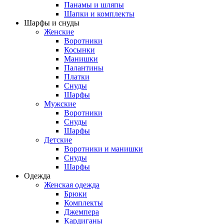
Панамы и шляпы
Шапки и комплекты
Шарфы и снуды
Женские
Воротники
Косынки
Манишки
Палантины
Платки
Снуды
Шарфы
Мужские
Воротники
Снуды
Шарфы
Детские
Воротники и манишки
Снуды
Шарфы
Одежда
Женская одежда
Брюки
Комплекты
Джемпера
Кардиганы