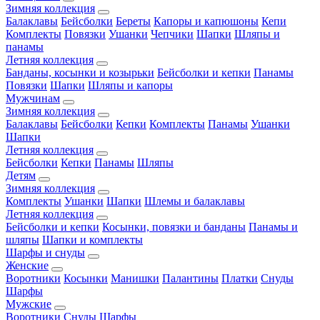
Зимняя коллекция
Балаклавы
Бейсболки
Береты
Капоры и капюшоны
Кепи
Комплекты
Повязки
Ушанки
Чепчики
Шапки
Шляпы и
панамы
Летняя коллекция
Банданы, косынки и козырьки
Бейсболки и кепки
Панамы
Повязки
Шапки
Шляпы и капоры
Мужчинам
Зимняя коллекция
Балаклавы
Бейсболки
Кепки
Комплекты
Панамы
Ушанки
Шапки
Летняя коллекция
Бейсболки
Кепки
Панамы
Шляпы
Детям
Зимняя коллекция
Комплекты
Ушанки
Шапки
Шлемы и балаклавы
Летняя коллекция
Бейсболки и кепки
Косынки, повязки и банданы
Панамы и
шляпы
Шапки и комплекты
Шарфы и снуды
Женские
Воротники
Косынки
Манишки
Палантины
Платки
Снуды
Шарфы
Мужские
Воротники
Снуды
Шарфы