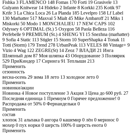
Fishka
3
FLAMENCO
148
Fomas
170
Forti
19
Grasivele
13
Gulyann Knitwear
14
Hideko
2
Infante
8
Korkki
235
Kotik
97
Krife
3
La Chica Loca
26
La Planda
185
Levelpro
158
Lf Label
130
Marhatter
517
Maxval
5
Mialt
45
Mike Ambaroff
21
Miks
1
Miskorki
50
Modo
1
MONCHALIEU
17
NEW CAPS
102
Odyssey
6
OPTIMAL (St.)
5
Oxygon
58
Paola Belleza
116
Perfebelle
9
PREMIUM (St.)
4
SHENG YI
15
Snezhna (marhatter)
9
Sofia
4
Static
113
Stigler
15
Storm
10
SuperShapka
4
Tonak
11
Totti (Storm)
179
Trend
278
UrbanPeak
113
VELES
88
Vintage+
9
Vizio
4
Wag
122
ZEGRE(St)
14
Zeoz
7
ВЛАДИ
21
Инга
Шляпный дом
87
Моя шляпка
43
Оборудование
3
Поляярик
529
ПриКиндер
17
Сиринга
91
Теплыши
213
Применить
сезонность
весна-осень
29
зима
18
лето
13
холодное лето
0
Применить
новинки/акции
Новинка
4
Новое поступление
3
Акция
3
Цена до 600 руб.
27
Последняя единица
1
Премиум
0
Горячее предложение!
0
Распродажа от 50%
0
Фернандельки
0
Применить
состав
хлопок
31
альпака
0
ангора
0
кашемир
0
лён
0
меринос
0
мохер
0
пух норки
0
шерсть 100%
0
шерсть енота
0
Применить