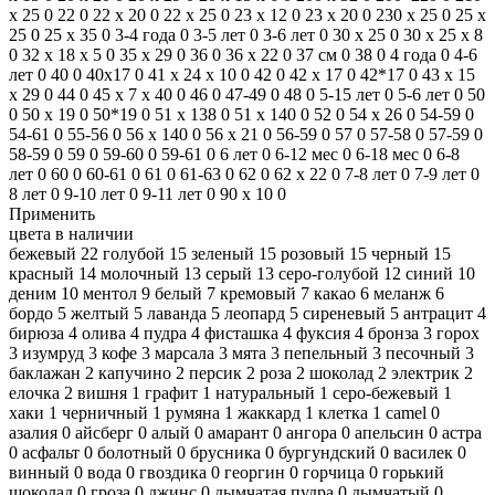
x 25
0
22
0
22 х 20
0
22 х 25
0
23 x 12
0
23 x 20
0
230 х 25
0
25 x
25
0
25 x 35
0
3-4 года
0
3-5 лет
0
3-6 лет
0
30 x 25
0
30 х 25 х 8
0
32 х 18 х 5
0
35 x 29
0
36
0
36 x 22
0
37 см
0
38
0
4 года
0
4-6
лет
0
40
0
40x17
0
41 х 24 х 10
0
42
0
42 x 17
0
42*17
0
43 х 15
х 29
0
44
0
45 х 7 х 40
0
46
0
47-49
0
48
0
5-15 лет
0
5-6 лет
0
50
0
50 x 19
0
50*19
0
51 x 138
0
51 х 140
0
52
0
54 х 26
0
54-59
0
54-61
0
55-56
0
56 х 140
0
56 х 21
0
56-59
0
57
0
57-58
0
57-59
0
58-59
0
59
0
59-60
0
59-61
0
6 лет
0
6-12 мес
0
6-18 мес
0
6-8
лет
0
60
0
60-61
0
61
0
61-63
0
62
0
62 х 22
0
7-8 лет
0
7-9 лет
0
8 лет
0
9-10 лет
0
9-11 лет
0
90 x 10
0
Применить
цвета в наличии
бежевый
22
голубой
15
зеленый
15
розовый
15
черный
15
красный
14
молочный
13
серый
13
серо-голубой
12
синий
10
деним
10
ментол
9
белый
7
кремовый
7
какао
6
меланж
6
бордо
5
желтый
5
лаванда
5
леопард
5
сиреневый
5
антрацит
4
бирюза
4
олива
4
пудра
4
фисташка
4
фуксия
4
бронза
3
горох
3
изумруд
3
кофе
3
марсала
3
мята
3
пепельный
3
песочный
3
баклажан
2
капучино
2
персик
2
роза
2
шоколад
2
электрик
2
елочка
2
вишня
1
графит
1
натуральный
1
серо-бежевый
1
хаки
1
черничный
1
румяна
1
жаккард
1
клетка
1
camel
0
азалия
0
айсберг
0
алый
0
амарант
0
ангора
0
апельсин
0
астра
0
асфальт
0
болотный
0
брусника
0
бургундский
0
василек
0
винный
0
вода
0
гвоздика
0
георгин
0
горчица
0
горький
шоколад
0
гроза
0
джинс
0
дымчатая пудра
0
дымчатый
0