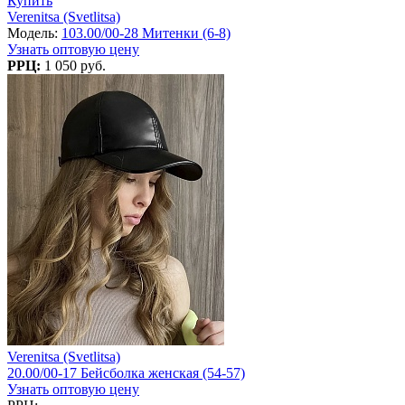
Купить
Verenitsa (Svetlitsa)
Модель:
103.00/00-28 Митенки (6-8)
Узнать оптовую цену
РРЦ:
1 050 руб.
Verenitsa (Svetlitsa)
20.00/00-17 Бейсболка женская (54-57)
Узнать оптовую цену