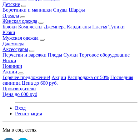
Детские
Воротники и манишки
Снуды
Шарфы
Одежда
Женская одежда
Брюки
Комплекты
Джемпера
Кардиганы
Платья
Туники
Юбки
Мужская одежда
Джемпера
Аксессуары
Перчатки и варежки
Пледы
Сумки
Торговое оборудование
Носки
Новинки
Акции
Горячее предложение!
Акции
Распродажа от 50%
Последняя
единица
Цена до 600 руб.
Производители
Цена до 600 руб
Вход
Регистрация
Мы в соц. сетях