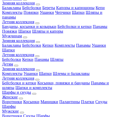
Зимняя коллекция
Балаклавы
Бейсболки
Береты
Капоры и капюшоны
Кепи
Комплекты
Повязки
Ушанки
Чепчики
Шапки
Шляпы и
панамы
Летняя коллекция
Банданы, косынки и козырьки
Бейсболки и кепки
Панамы
Повязки
Шапки
Шляпы и капоры
Мужчинам
Зимняя коллекция
Балаклавы
Бейсболки
Кепки
Комплекты
Панамы
Ушанки
Шапки
Летняя коллекция
Бейсболки
Кепки
Панамы
Шляпы
Детям
Зимняя коллекция
Комплекты
Ушанки
Шапки
Шлемы и балаклавы
Летняя коллекция
Бейсболки и кепки
Косынки, повязки и банданы
Панамы и
шляпы
Шапки и комплекты
Шарфы и снуды
Женские
Воротники
Косынки
Манишки
Палантины
Платки
Снуды
Шарфы
Мужские
Воротники
Снуды
Шарфы