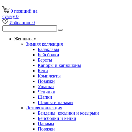
0
позиций
на
сумму
0
Избранное
0
Женщинам
Зимняя коллекция
Балаклавы
Бейсболки
Береты
Капоры и капюшоны
Кепи
Комплекты
Повязки
Ушанки
Чепчики
Шапки
Шляпы и панамы
Летняя коллекция
Банданы, косынки и козырьки
Бейсболки и кепки
Панамы
Повязки