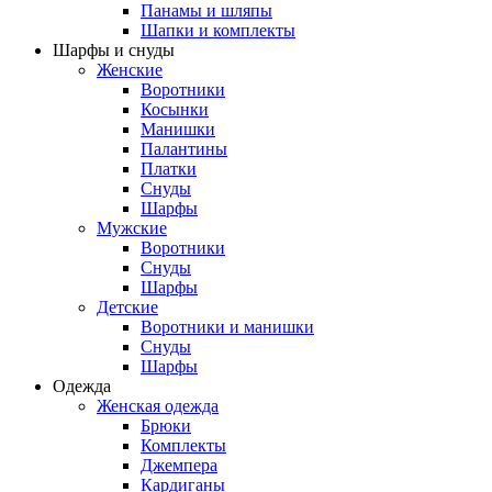
Панамы и шляпы
Шапки и комплекты
Шарфы и снуды
Женские
Воротники
Косынки
Манишки
Палантины
Платки
Снуды
Шарфы
Мужские
Воротники
Снуды
Шарфы
Детские
Воротники и манишки
Снуды
Шарфы
Одежда
Женская одежда
Брюки
Комплекты
Джемпера
Кардиганы