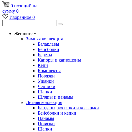
0
позиций
на
сумму
0
Избранное
0
Женщинам
Зимняя коллекция
Балаклавы
Бейсболки
Береты
Капоры и капюшоны
Кепи
Комплекты
Повязки
Ушанки
Чепчики
Шапки
Шляпы и панамы
Летняя коллекция
Банданы, косынки и козырьки
Бейсболки и кепки
Панамы
Повязки
Шапки