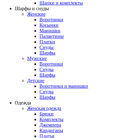
Шапки и комплекты
Шарфы и снуды
Женские
Воротники
Косынки
Манишки
Палантины
Платки
Снуды
Шарфы
Мужские
Воротники
Снуды
Шарфы
Детские
Воротники и манишки
Снуды
Шарфы
Одежда
Женская одежда
Брюки
Комплекты
Джемпера
Кардиганы
Платья