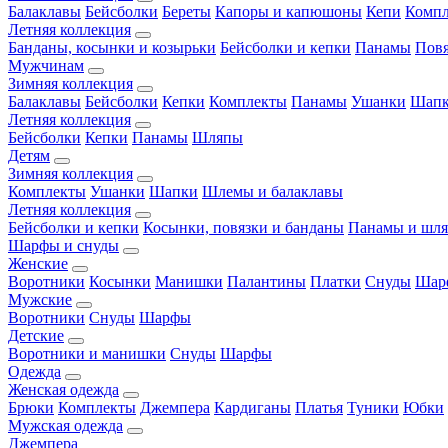
Балаклавы
Бейсболки
Береты
Капоры и капюшоны
Кепи
Комп
Летняя коллекция
Банданы, косынки и козырьки
Бейсболки и кепки
Панамы
Пов
Мужчинам
Зимняя коллекция
Балаклавы
Бейсболки
Кепки
Комплекты
Панамы
Ушанки
Шап
Летняя коллекция
Бейсболки
Кепки
Панамы
Шляпы
Детям
Зимняя коллекция
Комплекты
Ушанки
Шапки
Шлемы и балаклавы
Летняя коллекция
Бейсболки и кепки
Косынки, повязки и банданы
Панамы и шл
Шарфы и снуды
Женские
Воротники
Косынки
Манишки
Палантины
Платки
Снуды
Шар
Мужские
Воротники
Снуды
Шарфы
Детские
Воротники и манишки
Снуды
Шарфы
Одежда
Женская одежда
Брюки
Комплекты
Джемпера
Кардиганы
Платья
Туники
Юбки
Мужская одежда
Джемпера