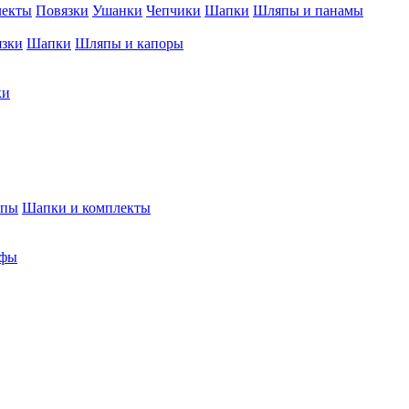
лекты
Повязки
Ушанки
Чепчики
Шапки
Шляпы и панамы
язки
Шапки
Шляпы и капоры
ки
япы
Шапки и комплекты
фы