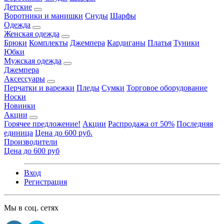
Детские
Воротники и манишки
Снуды
Шарфы
Одежда
Женская одежда
Брюки
Комплекты
Джемпера
Кардиганы
Платья
Туники
Юбки
Мужская одежда
Джемпера
Аксессуары
Перчатки и варежки
Пледы
Сумки
Торговое оборудование
Носки
Новинки
Акции
Горячее предложение!
Акции
Распродажа от 50%
Последняя
единица
Цена до 600 руб.
Производители
Цена до 600 руб
Вход
Регистрация
Мы в соц. сетях