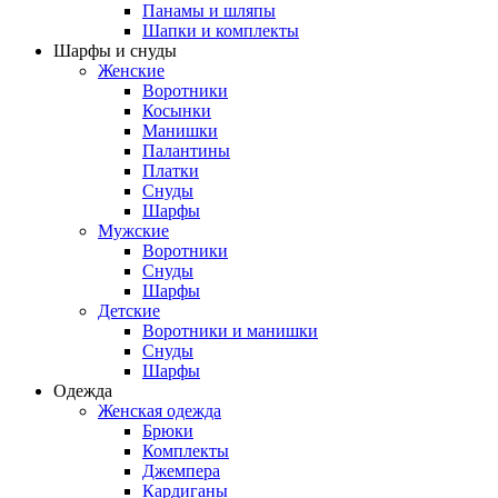
Панамы и шляпы
Шапки и комплекты
Шарфы и снуды
Женские
Воротники
Косынки
Манишки
Палантины
Платки
Снуды
Шарфы
Мужские
Воротники
Снуды
Шарфы
Детские
Воротники и манишки
Снуды
Шарфы
Одежда
Женская одежда
Брюки
Комплекты
Джемпера
Кардиганы