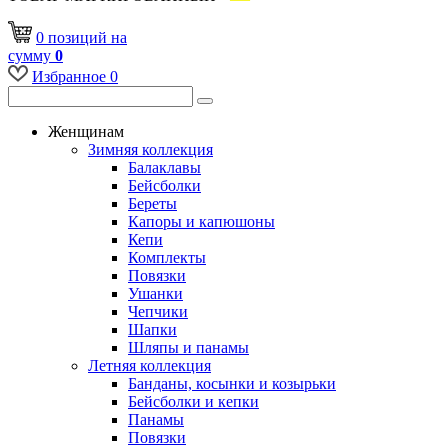
0
позиций
на
сумму
0
Избранное
0
Женщинам
Зимняя коллекция
Балаклавы
Бейсболки
Береты
Капоры и капюшоны
Кепи
Комплекты
Повязки
Ушанки
Чепчики
Шапки
Шляпы и панамы
Летняя коллекция
Банданы, косынки и козырьки
Бейсболки и кепки
Панамы
Повязки