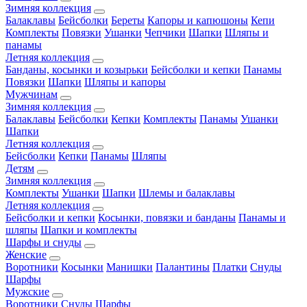
Зимняя коллекция
Балаклавы
Бейсболки
Береты
Капоры и капюшоны
Кепи
Комплекты
Повязки
Ушанки
Чепчики
Шапки
Шляпы и
панамы
Летняя коллекция
Банданы, косынки и козырьки
Бейсболки и кепки
Панамы
Повязки
Шапки
Шляпы и капоры
Мужчинам
Зимняя коллекция
Балаклавы
Бейсболки
Кепки
Комплекты
Панамы
Ушанки
Шапки
Летняя коллекция
Бейсболки
Кепки
Панамы
Шляпы
Детям
Зимняя коллекция
Комплекты
Ушанки
Шапки
Шлемы и балаклавы
Летняя коллекция
Бейсболки и кепки
Косынки, повязки и банданы
Панамы и
шляпы
Шапки и комплекты
Шарфы и снуды
Женские
Воротники
Косынки
Манишки
Палантины
Платки
Снуды
Шарфы
Мужские
Воротники
Снуды
Шарфы