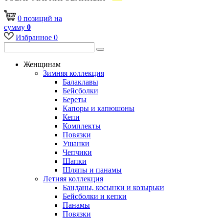
0
позиций
на
сумму
0
Избранное
0
Женщинам
Зимняя коллекция
Балаклавы
Бейсболки
Береты
Капоры и капюшоны
Кепи
Комплекты
Повязки
Ушанки
Чепчики
Шапки
Шляпы и панамы
Летняя коллекция
Банданы, косынки и козырьки
Бейсболки и кепки
Панамы
Повязки