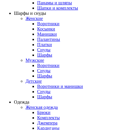
Панамы и шляпы
Шапки и комплекты
Шарфы и снуды
Женские
Воротники
Косынки
Манишки
Палантины
Платки
Снуды
Шарфы
Мужские
Воротники
Снуды
Шарфы
Детские
Воротники и манишки
Снуды
Шарфы
Одежда
Женская одежда
Брюки
Комплекты
Джемпера
Кардиганы