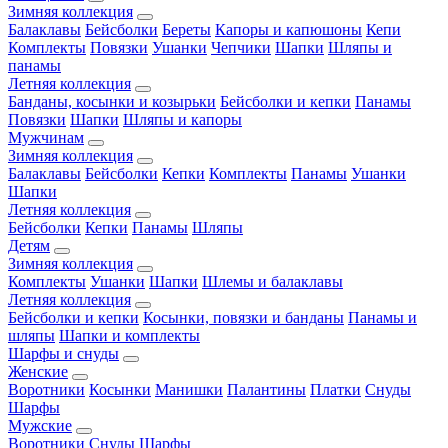
Зимняя коллекция
Балаклавы
Бейсболки
Береты
Капоры и капюшоны
Кепи
Комплекты
Повязки
Ушанки
Чепчики
Шапки
Шляпы и
панамы
Летняя коллекция
Банданы, косынки и козырьки
Бейсболки и кепки
Панамы
Повязки
Шапки
Шляпы и капоры
Мужчинам
Зимняя коллекция
Балаклавы
Бейсболки
Кепки
Комплекты
Панамы
Ушанки
Шапки
Летняя коллекция
Бейсболки
Кепки
Панамы
Шляпы
Детям
Зимняя коллекция
Комплекты
Ушанки
Шапки
Шлемы и балаклавы
Летняя коллекция
Бейсболки и кепки
Косынки, повязки и банданы
Панамы и
шляпы
Шапки и комплекты
Шарфы и снуды
Женские
Воротники
Косынки
Манишки
Палантины
Платки
Снуды
Шарфы
Мужские
Воротники
Снуды
Шарфы