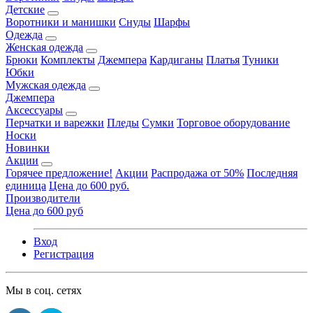
Детские
Воротники и манишки
Снуды
Шарфы
Одежда
Женская одежда
Брюки
Комплекты
Джемпера
Кардиганы
Платья
Туники
Юбки
Мужская одежда
Джемпера
Аксессуары
Перчатки и варежки
Пледы
Сумки
Торговое оборудование
Носки
Новинки
Акции
Горячее предложение!
Акции
Распродажа от 50%
Последняя
единица
Цена до 600 руб.
Производители
Цена до 600 руб
Вход
Регистрация
Мы в соц. сетях