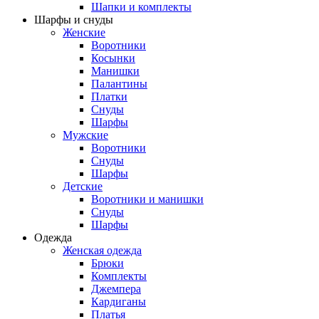
Шапки и комплекты
Шарфы и снуды
Женские
Воротники
Косынки
Манишки
Палантины
Платки
Снуды
Шарфы
Мужские
Воротники
Снуды
Шарфы
Детские
Воротники и манишки
Снуды
Шарфы
Одежда
Женская одежда
Брюки
Комплекты
Джемпера
Кардиганы
Платья