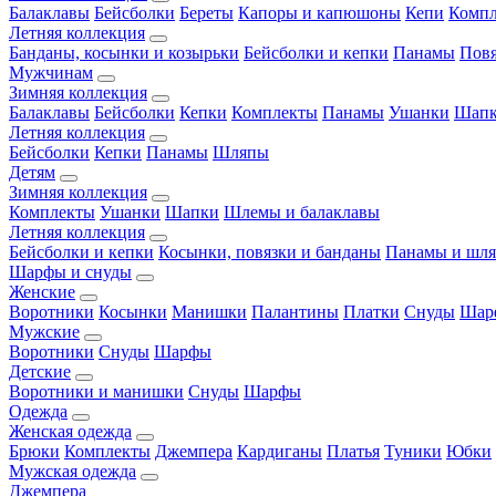
Балаклавы
Бейсболки
Береты
Капоры и капюшоны
Кепи
Комп
Летняя коллекция
Банданы, косынки и козырьки
Бейсболки и кепки
Панамы
Пов
Мужчинам
Зимняя коллекция
Балаклавы
Бейсболки
Кепки
Комплекты
Панамы
Ушанки
Шап
Летняя коллекция
Бейсболки
Кепки
Панамы
Шляпы
Детям
Зимняя коллекция
Комплекты
Ушанки
Шапки
Шлемы и балаклавы
Летняя коллекция
Бейсболки и кепки
Косынки, повязки и банданы
Панамы и шл
Шарфы и снуды
Женские
Воротники
Косынки
Манишки
Палантины
Платки
Снуды
Шар
Мужские
Воротники
Снуды
Шарфы
Детские
Воротники и манишки
Снуды
Шарфы
Одежда
Женская одежда
Брюки
Комплекты
Джемпера
Кардиганы
Платья
Туники
Юбки
Мужская одежда
Джемпера