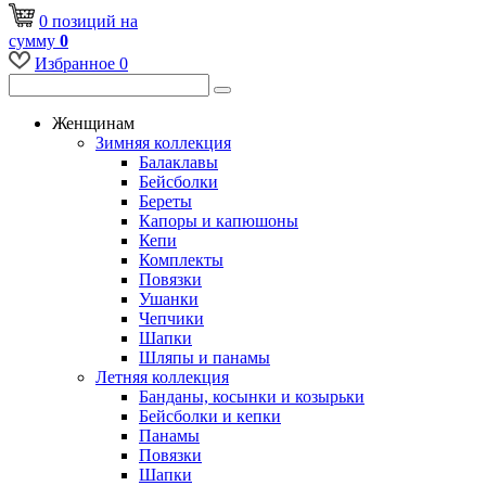
0
позиций
на
сумму
0
Избранное
0
Женщинам
Зимняя коллекция
Балаклавы
Бейсболки
Береты
Капоры и капюшоны
Кепи
Комплекты
Повязки
Ушанки
Чепчики
Шапки
Шляпы и панамы
Летняя коллекция
Банданы, косынки и козырьки
Бейсболки и кепки
Панамы
Повязки
Шапки