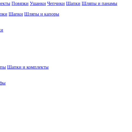
лекты
Повязки
Ушанки
Чепчики
Шапки
Шляпы и панамы
язки
Шапки
Шляпы и капоры
ки
япы
Шапки и комплекты
фы