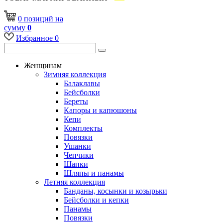
0
позиций
на
сумму
0
Избранное
0
Женщинам
Зимняя коллекция
Балаклавы
Бейсболки
Береты
Капоры и капюшоны
Кепи
Комплекты
Повязки
Ушанки
Чепчики
Шапки
Шляпы и панамы
Летняя коллекция
Банданы, косынки и козырьки
Бейсболки и кепки
Панамы
Повязки