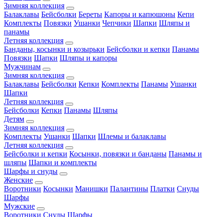
Зимняя коллекция
Балаклавы
Бейсболки
Береты
Капоры и капюшоны
Кепи
Комплекты
Повязки
Ушанки
Чепчики
Шапки
Шляпы и
панамы
Летняя коллекция
Банданы, косынки и козырьки
Бейсболки и кепки
Панамы
Повязки
Шапки
Шляпы и капоры
Мужчинам
Зимняя коллекция
Балаклавы
Бейсболки
Кепки
Комплекты
Панамы
Ушанки
Шапки
Летняя коллекция
Бейсболки
Кепки
Панамы
Шляпы
Детям
Зимняя коллекция
Комплекты
Ушанки
Шапки
Шлемы и балаклавы
Летняя коллекция
Бейсболки и кепки
Косынки, повязки и банданы
Панамы и
шляпы
Шапки и комплекты
Шарфы и снуды
Женские
Воротники
Косынки
Манишки
Палантины
Платки
Снуды
Шарфы
Мужские
Воротники
Снуды
Шарфы