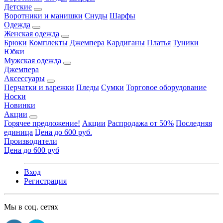
Детские
Воротники и манишки
Снуды
Шарфы
Одежда
Женская одежда
Брюки
Комплекты
Джемпера
Кардиганы
Платья
Туники
Юбки
Мужская одежда
Джемпера
Аксессуары
Перчатки и варежки
Пледы
Сумки
Торговое оборудование
Носки
Новинки
Акции
Горячее предложение!
Акции
Распродажа от 50%
Последняя
единица
Цена до 600 руб.
Производители
Цена до 600 руб
Вход
Регистрация
Мы в соц. сетях