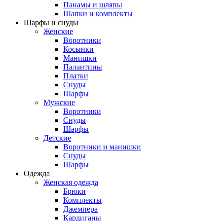
Панамы и шляпы
Шапки и комплекты
Шарфы и снуды
Женские
Воротники
Косынки
Манишки
Палантины
Платки
Снуды
Шарфы
Мужские
Воротники
Снуды
Шарфы
Детские
Воротники и манишки
Снуды
Шарфы
Одежда
Женская одежда
Брюки
Комплекты
Джемпера
Кардиганы