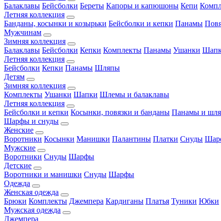
Балаклавы
Бейсболки
Береты
Капоры и капюшоны
Кепи
Комп
Летняя коллекция
Банданы, косынки и козырьки
Бейсболки и кепки
Панамы
Пов
Мужчинам
Зимняя коллекция
Балаклавы
Бейсболки
Кепки
Комплекты
Панамы
Ушанки
Шап
Летняя коллекция
Бейсболки
Кепки
Панамы
Шляпы
Детям
Зимняя коллекция
Комплекты
Ушанки
Шапки
Шлемы и балаклавы
Летняя коллекция
Бейсболки и кепки
Косынки, повязки и банданы
Панамы и шл
Шарфы и снуды
Женские
Воротники
Косынки
Манишки
Палантины
Платки
Снуды
Шар
Мужские
Воротники
Снуды
Шарфы
Детские
Воротники и манишки
Снуды
Шарфы
Одежда
Женская одежда
Брюки
Комплекты
Джемпера
Кардиганы
Платья
Туники
Юбки
Мужская одежда
Джемпера