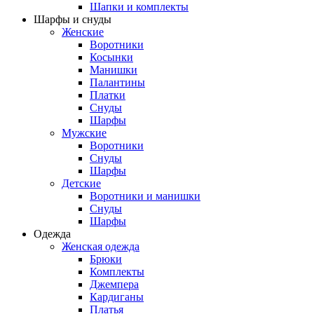
Шапки и комплекты
Шарфы и снуды
Женские
Воротники
Косынки
Манишки
Палантины
Платки
Снуды
Шарфы
Мужские
Воротники
Снуды
Шарфы
Детские
Воротники и манишки
Снуды
Шарфы
Одежда
Женская одежда
Брюки
Комплекты
Джемпера
Кардиганы
Платья