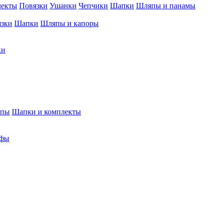
лекты
Повязки
Ушанки
Чепчики
Шапки
Шляпы и панамы
язки
Шапки
Шляпы и капоры
ки
япы
Шапки и комплекты
фы