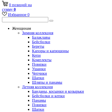
0
позиций
на
сумму
0
Избранное
0
Женщинам
Зимняя коллекция
Балаклавы
Бейсболки
Береты
Капоры и капюшоны
Кепи
Комплекты
Повязки
Ушанки
Чепчики
Шапки
Шляпы и панамы
Летняя коллекция
Банданы, косынки и козырьки
Бейсболки и кепки
Панамы
Повязки
Шапки