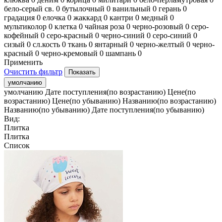
бело-серый св.
0
бутылочный
0
ванильный
0
герань
0
градация
0
елочка
0
жаккард
0
кантри
0
медный
0
мультиколор
0
клетка
0
чайная роза
0
черно-розовый
0
серо-
кофейный
0
серо-красный
0
черно-синий
0
серо-синий
0
сизый
0
сл.кость
0
ткань
0
янтарный
0
черно-желтый
0
черно-
красный
0
черно-кремовый
0
шампань
0
Применить
Очистить фильтр
умолчанию
умолчанию
Дате поступления(по возрастанию)
Цене(по
возрастанию)
Цене(по убыванию)
Названию(по возрастанию)
Названию(по убыванию)
Дате поступления(по убыванию)
Вид:
Плитка
Плитка
Список