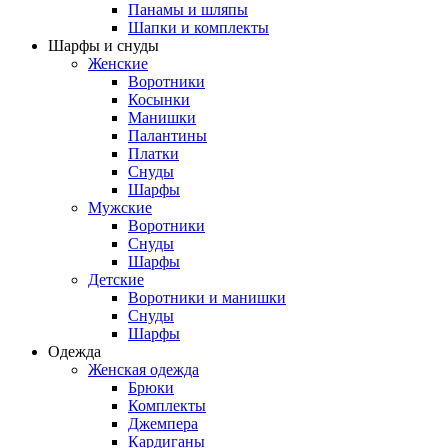
Панамы и шляпы
Шапки и комплекты
Шарфы и снуды
Женские
Воротники
Косынки
Манишки
Палантины
Платки
Снуды
Шарфы
Мужские
Воротники
Снуды
Шарфы
Детские
Воротники и манишки
Снуды
Шарфы
Одежда
Женская одежда
Брюки
Комплекты
Джемпера
Кардиганы