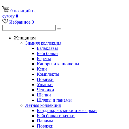
0
позиций
на
сумму
0
Избранное
0
Женщинам
Зимняя коллекция
Балаклавы
Бейсболки
Береты
Капоры и капюшоны
Кепи
Комплекты
Повязки
Ушанки
Чепчики
Шапки
Шляпы и панамы
Летняя коллекция
Банданы, косынки и козырьки
Бейсболки и кепки
Панамы
Повязки