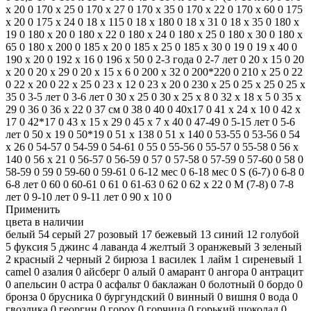
x 20
0
170 x 25
0
170 x 27
0
170 x 35
0
170 х 22
0
170 х 60
0
175
х 20
0
175 х 24
0
18 x 115
0
18 x 180
0
18 x 31
0
18 x 35
0
180 x
19
0
180 x 20
0
180 x 22
0
180 x 24
0
180 x 25
0
180 x 30
0
180 x
65
0
180 х 200
0
185 х 20
0
185 х 25
0
185 х 30
0
19
0
19 x 40
0
190 x 20
0
192 x 16
0
196 x 50
0
2-3 года
0
2-7 лет
0
20 x 15
0
20
x 20
0
20 x 29
0
20 х 15 х 6
0
200 х 32
0
200*220
0
210 x 25
0
22
0
22 х 20
0
22 х 25
0
23 x 12
0
23 x 20
0
230 х 25
0
25 x 25
0
25 x
35
0
3-5 лет
0
3-6 лет
0
30 x 25
0
30 х 25 х 8
0
32 х 18 х 5
0
35 x
29
0
36
0
36 x 22
0
37 см
0
38
0
40
0
40x17
0
41 х 24 х 10
0
42 x
17
0
42*17
0
43 х 15 х 29
0
45 х 7 х 40
0
47-49
0
5-15 лет
0
5-6
лет
0
50 x 19
0
50*19
0
51 x 138
0
51 х 140
0
53-55
0
53-56
0
54
х 26
0
54-57
0
54-59
0
54-61
0
55
0
55-56
0
55-57
0
55-58
0
56 х
140
0
56 х 21
0
56-57
0
56-59
0
57
0
57-58
0
57-59
0
57-60
0
58
0
58-59
0
59
0
59-60
0
59-61
0
6-12 мес
0
6-18 мес
0
S (6-7)
0
6-8
0
6-8 лет
0
60
0
60-61
0
61
0
61-63
0
62
0
62 х 22
0
M (7-8)
0
7-8
лет
0
9-10 лет
0
9-11 лет
0
90 x 10
0
Применить
цвета в наличии
белый
54
серый
27
розовый
17
бежевый
13
синий
12
голубой
5
фуксия
5
джинс
4
лаванда
4
желтый
3
оранжевый
3
зеленый
2
красный
2
черный
2
бирюза
1
василек
1
лайм
1
сиреневый
1
camel
0
азалия
0
айсберг
0
алый
0
амарант
0
ангора
0
антрацит
0
апельсин
0
астра
0
асфальт
0
баклажан
0
болотный
0
бордо
0
бронза
0
брусника
0
бургундский
0
винный
0
вишня
0
вода
0
гвоздика
0
георгин
0
горох
0
горчица
0
горький шоколад
0