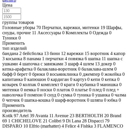
Цена
группы товаров
Головные уборы
70
Перчатки, варежки, митенки
19
Шарфы,
снуды, прочие
11
Аксессуары
0
Комплекты
0
Одежда
0
Туники
0
Применить
тип изделий
бандана
2
бейсболка
13
бини
12
варежки
15
воротник
4
капор
3
косынка
8
панама
1
перчатки
4
повязка
6
шапка
11
шапка с
ушками
4
шапочка с завязками
3
шарф
4
шлем
13
докер
0
кепка-арафатка
0
балаклава-воротник
0
балаклава-шлем
0
бафф
0
берет
0
брюки
0
восьмиклинка
0
джемпер
0
жокейка
0
капитанка
0
капюшон
0
кардиган
0
картуз
0
кепи
0
кепка
0
козырек
0
колпак
0
комплект
0
краги
0
кубанка
0
манишка
0
митенки
0
немка
0
носки
0
платок
0
платье
0
плед
0
плед +
наволочка
0
помпон
0
снуд
0
сумка
0
туника
0
ушанка
0
чалма
0
чепчик
0
шапка-кошка
0
шарф-воротник
0
шляпа
0
юбка
0
Применить
производитель
Kotik
97
Artel
39
Avanta
11
Avenue
23
BERTHOLTH
20
Brand
69
1
CHICHELOVE
21
Colibri
9
Di Lana
28
Dispacci
79
DISPARO
10
Elfrio (marhatter)
4
Felice
4
Fishka
3
FLAMENCO