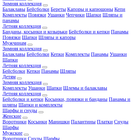
Зимняя коллекция
Балаклавы
Бейсболки
Береты
Капоры и капюшоны
Кепи
Комплекты
Повязки
Ушанки
Чепчики
Шапки
Шляпы и
панамы
Летняя коллекция
Банданы, косынки и козырьки
Бейсболки и кепки
Панамы
Повязки
Шапки
Шляпы и капоры
Мужчинам
Зимняя коллекция
Балаклавы
Бейсболки
Кепки
Комплекты
Панамы
Ушанки
Шапки
Летняя коллекция
Бейсболки
Кепки
Панамы
Шляпы
Детям
Зимняя коллекция
Комплекты
Ушанки
Шапки
Шлемы и балаклавы
Летняя коллекция
Бейсболки и кепки
Косынки, повязки и банданы
Панамы и
шляпы
Шапки и комплекты
Шарфы и снуды
Женские
Воротники
Косынки
Манишки
Палантины
Платки
Снуды
Шарфы
Мужские
Воротники
Снуды
Шарфы