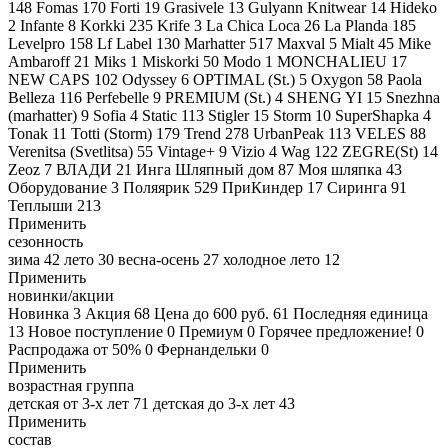
148
Fomas
170
Forti
19
Grasivele
13
Gulyann Knitwear
14
Hideko
2
Infante
8
Korkki
235
Krife
3
La Chica Loca
26
La Planda
185
Levelpro
158
Lf Label
130
Marhatter
517
Maxval
5
Mialt
45
Mike
Ambaroff
21
Miks
1
Miskorki
50
Modo
1
MONCHALIEU
17
NEW CAPS
102
Odyssey
6
OPTIMAL (St.)
5
Oxygon
58
Paola
Belleza
116
Perfebelle
9
PREMIUM (St.)
4
SHENG YI
15
Snezhna
(marhatter)
9
Sofia
4
Static
113
Stigler
15
Storm
10
SuperShapka
4
Tonak
11
Totti (Storm)
179
Trend
278
UrbanPeak
113
VELES
88
Verenitsa (Svetlitsa)
55
Vintage+
9
Vizio
4
Wag
122
ZEGRE(St)
14
Zeoz
7
ВЛАДИ
21
Инга Шляпный дом
87
Моя шляпка
43
Оборудование
3
Поляярик
529
ПриКиндер
17
Сиринга
91
Теплыши
213
Применить
сезонность
зима
42
лето
30
весна-осень
27
холодное лето
12
Применить
новинки/акции
Новинка
3
Акция
68
Цена до 600 руб.
61
Последняя единица
13
Новое поступление
0
Премиум
0
Горячее предложение!
0
Распродажа от 50%
0
Фернандельки
0
Применить
возрастная группа
детская от 3-х лет
71
детская до 3-х лет
43
Применить
состав