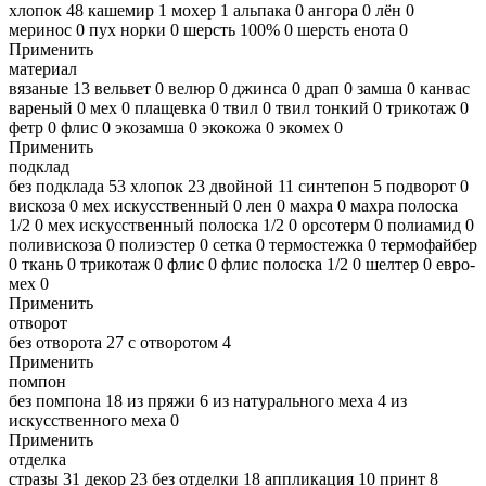
хлопок
48
кашемир
1
мохер
1
альпака
0
ангора
0
лён
0
меринос
0
пух норки
0
шерсть 100%
0
шерсть енота
0
Применить
материал
вязаные
13
вельвет
0
велюр
0
джинса
0
драп
0
замша
0
канвас
вареный
0
мех
0
плащевка
0
твил
0
твил тонкий
0
трикотаж
0
фетр
0
флис
0
экозамша
0
экокожа
0
экомех
0
Применить
подклад
без подклада
53
хлопок
23
двойной
11
синтепон
5
подворот
0
вискоза
0
мех искусственный
0
лен
0
махра
0
махра полоска
1/2
0
мех искусственный полоска 1/2
0
орсотерм
0
полиамид
0
поливискоза
0
полиэстер
0
сетка
0
термостежка
0
термофайбер
0
ткань
0
трикотаж
0
флис
0
флис полоска 1/2
0
шелтер
0
евро-
мех
0
Применить
отворот
без отворота
27
с отворотом
4
Применить
помпон
без помпона
18
из пряжи
6
из натурального меха
4
из
искусственного меха
0
Применить
отделка
стразы
31
декор
23
без отделки
18
аппликация
10
принт
8