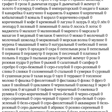
графит
0
гроза
0
дымчатая пудра
0
дымчатый
0
жемчуг
0
золото
0
изумруд
0
имбирь
0
императорский
0
индиго
0
какао
0
канарейка
0
капучино
0
карамель
0
кармин
0
кирпичный
0
кобальтовый
0
ковыль
0
коралл
0
коричнево-серый
0
коричневый
0
кофе
0
кремовый
0
лагуна
0
лазурь
0
лёд
0
лён
0
леопард
0
лиловый
0
лимонный
0
липа
0
лосось
0
лотос
0
маджента
0
малахит
0
малиновый
0
маренго
0
марсала
0
махагон
0
медовый
0
меланж
0
ментол
0
мокко
0
молочный
0
молочный шоколад
0
морковный
0
морская волна
0
мулине
0
мурена
0
мышиный
0
мята
0
натуральный
0
небесный
0
неон
0
олива
0
орех
0
орхидея
0
охра
0
пепельная роза
0
пепельный
0
перванш
0
перламутр
0
персик
0
песочный
0
платина
0
полынь
0
пудра
0
пыльная роза
0
речной жемчуг
0
роза
0
розовая пудра
0
рубин
0
рыжий
0
салатовый
0
сапфир
0
серебро
0
серо-бежевый
0
серо-голубой
0
серо-розовый
0
слива
0
сливки
0
соломенный
0
стальной
0
сумерки
0
суровый
0
сушенная роза
0
талая вода
0
тауп
0
терракот
0
топленое
молоко
0
фиалка
0
фиолетовый
0
фисташка
0
флокс
0
фрез
0
хаки
0
хвойный
0
цикламен
0
чернильный
0
шоколад
0
экрю
0
электрик
0
ягодный
0
тифани
0
черничный
0
ежевика
0
румяна
0
серо-коричневый
0
черно-белый
0
черно-серый
0
серо-сиреневый
0
серо-черный
0
принт
0
серо-белый
0
серо-
зеленый
0
бело-серый
0
серо-фиолетовый
0
аквамарин
0
бело-
розовый
0
серо-дымчатый
0
абрикос
0
розово-сиреневый
0
клюква
0
деним
0
корица
0
милитари
0
бело-перламутровая
0