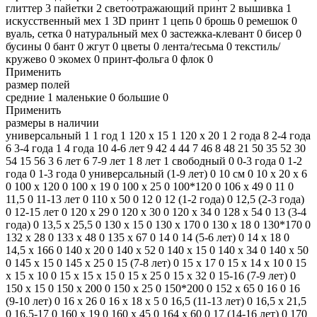
глиттер
3
пайетки
2
светоотражающий принт
2
вышивка
1
искусственный мех
1
3D принт
1
цепь
0
брошь
0
ремешок
0
вуаль, сетка
0
натуральный мех
0
застежка-клевант
0
бисер
0
бусины
0
бант
0
жгут
0
цветы
0
лента/тесьма
0
текстиль/
кружево
0
экомех
0
принт-фольга
0
флок
0
Применить
размер полей
средние
1
маленькие
0
большие
0
Применить
размеры в наличии
универсальный
1
1 год
1
120 х 15
1
120 х 20
1
2 года
8
2-4 года
6
3-4 года
1
4 года
10
4-6 лет
9
42
4
44
7
46
8
48
21
50
35
52
30
54
15
56
3
6 лет
6
7-9 лет
1
8 лет
1
свободный
0
0-3 года
0
1-2
года
0
1-3 года
0
универсальный (1-9 лет)
0
10 см
0
10 х 20 х 6
0
100 x 120
0
100 x 19
0
100 x 25
0
100*120
0
106 x 49
0
11
0
11,5
0
11-13 лет
0
110 х 50
0
12
0
12 (1-2 года)
0
12,5 (2-3 года)
0
12-15 лет
0
120 х 29
0
120 х 30
0
120 х 34
0
128 х 54
0
13 (3-4
года)
0
13,5 x 25,5
0
130 х 15
0
130 х 170
0
130 х 18
0
130*170
0
132 х 28
0
133 х 48
0
135 x 67
0
14
0
14 (5-6 лет)
0
14 x 18
0
14,5 x 166
0
140 x 20
0
140 x 52
0
140 х 15
0
140 х 34
0
140 х 50
0
145 x 15
0
145 х 25
0
15 (7-8 лет)
0
15 x 17
0
15 х 14 х 10
0
15
х 15 х 10
0
15 х 15 х 15
0
15 х 25
0
15 х 32
0
15-16 (7-9 лет)
0
150 х 15
0
150 х 200
0
150 х 25
0
150*200
0
152 х 65
0
16
0
16
(9-10 лет)
0
16 x 26
0
16 х 18 х 5
0
16,5 (11-13 лет)
0
16,5 х 21,5
0
16,5-17
0
160 x 19
0
160 х 45
0
164 x 60
0
17 (14-16 лет)
0
170