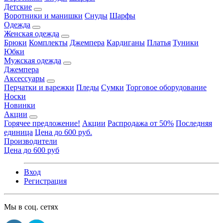
Детские
Воротники и манишки
Снуды
Шарфы
Одежда
Женская одежда
Брюки
Комплекты
Джемпера
Кардиганы
Платья
Туники
Юбки
Мужская одежда
Джемпера
Аксессуары
Перчатки и варежки
Пледы
Сумки
Торговое оборудование
Носки
Новинки
Акции
Горячее предложение!
Акции
Распродажа от 50%
Последняя
единица
Цена до 600 руб.
Производители
Цена до 600 руб
Вход
Регистрация
Мы в соц. сетях