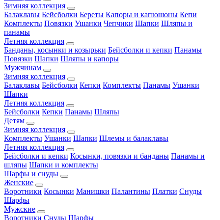
Зимняя коллекция
Балаклавы
Бейсболки
Береты
Капоры и капюшоны
Кепи
Комплекты
Повязки
Ушанки
Чепчики
Шапки
Шляпы и
панамы
Летняя коллекция
Банданы, косынки и козырьки
Бейсболки и кепки
Панамы
Повязки
Шапки
Шляпы и капоры
Мужчинам
Зимняя коллекция
Балаклавы
Бейсболки
Кепки
Комплекты
Панамы
Ушанки
Шапки
Летняя коллекция
Бейсболки
Кепки
Панамы
Шляпы
Детям
Зимняя коллекция
Комплекты
Ушанки
Шапки
Шлемы и балаклавы
Летняя коллекция
Бейсболки и кепки
Косынки, повязки и банданы
Панамы и
шляпы
Шапки и комплекты
Шарфы и снуды
Женские
Воротники
Косынки
Манишки
Палантины
Платки
Снуды
Шарфы
Мужские
Воротники
Снуды
Шарфы