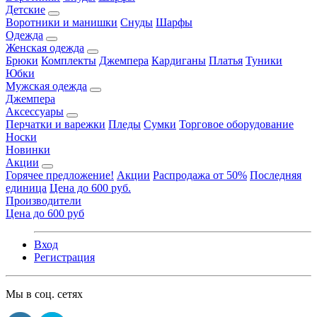
Детские
Воротники и манишки
Снуды
Шарфы
Одежда
Женская одежда
Брюки
Комплекты
Джемпера
Кардиганы
Платья
Туники
Юбки
Мужская одежда
Джемпера
Аксессуары
Перчатки и варежки
Пледы
Сумки
Торговое оборудование
Носки
Новинки
Акции
Горячее предложение!
Акции
Распродажа от 50%
Последняя
единица
Цена до 600 руб.
Производители
Цена до 600 руб
Вход
Регистрация
Мы в соц. сетях