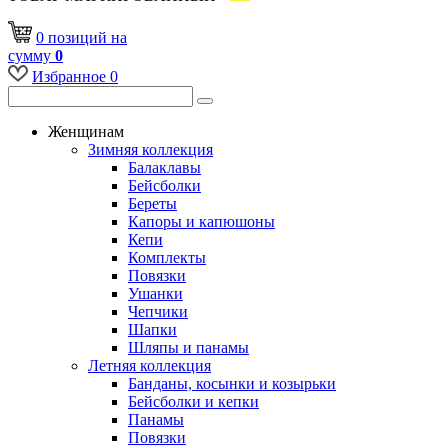
0
позиций
на
сумму
0
Избранное
0
Женщинам
Зимняя коллекция
Балаклавы
Бейсболки
Береты
Капоры и капюшоны
Кепи
Комплекты
Повязки
Ушанки
Чепчики
Шапки
Шляпы и панамы
Летняя коллекция
Банданы, косынки и козырьки
Бейсболки и кепки
Панамы
Повязки