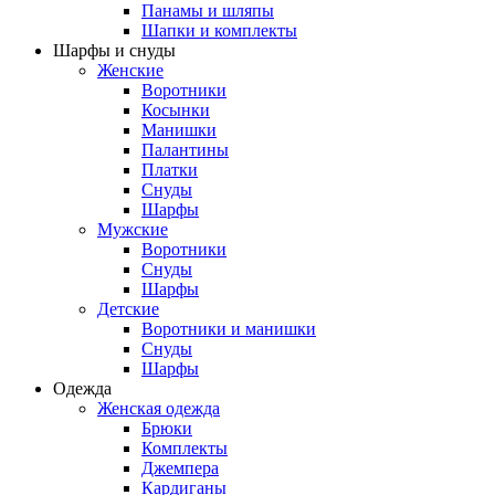
Панамы и шляпы
Шапки и комплекты
Шарфы и снуды
Женские
Воротники
Косынки
Манишки
Палантины
Платки
Снуды
Шарфы
Мужские
Воротники
Снуды
Шарфы
Детские
Воротники и манишки
Снуды
Шарфы
Одежда
Женская одежда
Брюки
Комплекты
Джемпера
Кардиганы