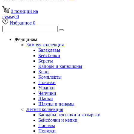
0
позиций
на
сумму
0
Избранное
0
Женщинам
Зимняя коллекция
Балаклавы
Бейсболки
Береты
Капоры и капюшоны
Кепи
Комплекты
Повязки
Ушанки
Чепчики
Шапки
Шляпы и панамы
Летняя коллекция
Банданы, косынки и козырьки
Бейсболки и кепки
Панамы
Повязки