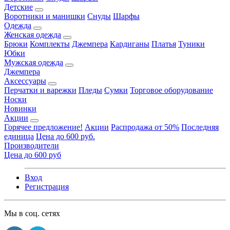
Детские
Воротники и манишки
Снуды
Шарфы
Одежда
Женская одежда
Брюки
Комплекты
Джемпера
Кардиганы
Платья
Туники
Юбки
Мужская одежда
Джемпера
Аксессуары
Перчатки и варежки
Пледы
Сумки
Торговое оборудование
Носки
Новинки
Акции
Горячее предложение!
Акции
Распродажа от 50%
Последняя
единица
Цена до 600 руб.
Производители
Цена до 600 руб
Вход
Регистрация
Мы в соц. сетях