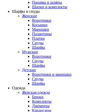
Панамы и шляпы
Шапки и комплекты
Шарфы и снуды
Женские
Воротники
Косынки
Манишки
Палантины
Платки
Снуды
Шарфы
Мужские
Воротники
Снуды
Шарфы
Детские
Воротники и манишки
Снуды
Шарфы
Одежда
Женская одежда
Брюки
Комплекты
Джемпера
Кардиганы