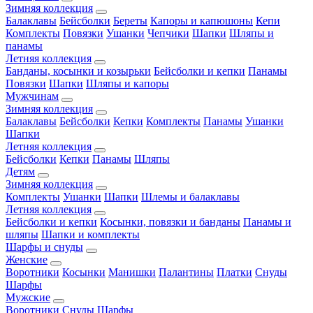
Зимняя коллекция
Балаклавы
Бейсболки
Береты
Капоры и капюшоны
Кепи
Комплекты
Повязки
Ушанки
Чепчики
Шапки
Шляпы и
панамы
Летняя коллекция
Банданы, косынки и козырьки
Бейсболки и кепки
Панамы
Повязки
Шапки
Шляпы и капоры
Мужчинам
Зимняя коллекция
Балаклавы
Бейсболки
Кепки
Комплекты
Панамы
Ушанки
Шапки
Летняя коллекция
Бейсболки
Кепки
Панамы
Шляпы
Детям
Зимняя коллекция
Комплекты
Ушанки
Шапки
Шлемы и балаклавы
Летняя коллекция
Бейсболки и кепки
Косынки, повязки и банданы
Панамы и
шляпы
Шапки и комплекты
Шарфы и снуды
Женские
Воротники
Косынки
Манишки
Палантины
Платки
Снуды
Шарфы
Мужские
Воротники
Снуды
Шарфы