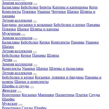
Зимняя коллекция
Балаклавы
Бейсболки
Береты
Капоры и капюшоны
Кепи
Комплекты
Повязки
Ушанки
Чепчики
Шапки
Шляпы и
панамы
Летняя коллекция
Банданы, косынки и козырьки
Бейсболки и кепки
Панамы
Повязки
Шапки
Шляпы и капоры
Мужчинам
Зимняя коллекция
Балаклавы
Бейсболки
Кепки
Комплекты
Панамы
Ушанки
Шапки
Летняя коллекция
Бейсболки
Кепки
Панамы
Шляпы
Детям
Зимняя коллекция
Комплекты
Ушанки
Шапки
Шлемы и балаклавы
Летняя коллекция
Бейсболки и кепки
Косынки, повязки и банданы
Панамы и
шляпы
Шапки и комплекты
Шарфы и снуды
Женские
Воротники
Косынки
Манишки
Палантины
Платки
Снуды
Шарфы
Мужские
Воротники
Снуды
Шарфы