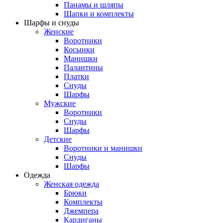
Панамы и шляпы
Шапки и комплекты
Шарфы и снуды
Женские
Воротники
Косынки
Манишки
Палантины
Платки
Снуды
Шарфы
Мужские
Воротники
Снуды
Шарфы
Детские
Воротники и манишки
Снуды
Шарфы
Одежда
Женская одежда
Брюки
Комплекты
Джемпера
Кардиганы