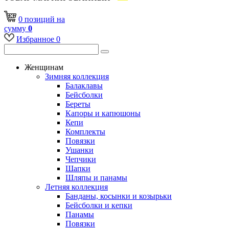
0
позиций
на
сумму
0
Избранное
0
Женщинам
Зимняя коллекция
Балаклавы
Бейсболки
Береты
Капоры и капюшоны
Кепи
Комплекты
Повязки
Ушанки
Чепчики
Шапки
Шляпы и панамы
Летняя коллекция
Банданы, косынки и козырьки
Бейсболки и кепки
Панамы
Повязки