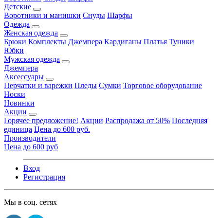
Детские
Воротники и манишки
Снуды
Шарфы
Одежда
Женская одежда
Брюки
Комплекты
Джемпера
Кардиганы
Платья
Туники
Юбки
Мужская одежда
Джемпера
Аксессуары
Перчатки и варежки
Пледы
Сумки
Торговое оборудование
Носки
Новинки
Акции
Горячее предложение!
Акции
Распродажа от 50%
Последняя
единица
Цена до 600 руб.
Производители
Цена до 600 руб
Вход
Регистрация
Мы в соц. сетях