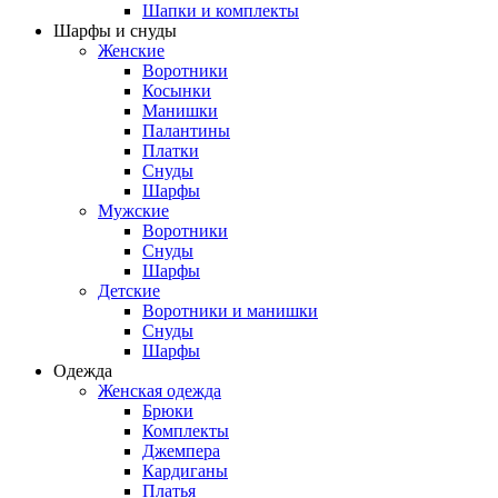
Шапки и комплекты
Шарфы и снуды
Женские
Воротники
Косынки
Манишки
Палантины
Платки
Снуды
Шарфы
Мужские
Воротники
Снуды
Шарфы
Детские
Воротники и манишки
Снуды
Шарфы
Одежда
Женская одежда
Брюки
Комплекты
Джемпера
Кардиганы
Платья