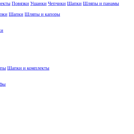
лекты
Повязки
Ушанки
Чепчики
Шапки
Шляпы и панамы
язки
Шапки
Шляпы и капоры
ки
япы
Шапки и комплекты
фы