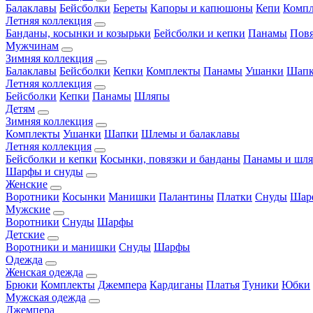
Балаклавы
Бейсболки
Береты
Капоры и капюшоны
Кепи
Комп
Летняя коллекция
Банданы, косынки и козырьки
Бейсболки и кепки
Панамы
Пов
Мужчинам
Зимняя коллекция
Балаклавы
Бейсболки
Кепки
Комплекты
Панамы
Ушанки
Шап
Летняя коллекция
Бейсболки
Кепки
Панамы
Шляпы
Детям
Зимняя коллекция
Комплекты
Ушанки
Шапки
Шлемы и балаклавы
Летняя коллекция
Бейсболки и кепки
Косынки, повязки и банданы
Панамы и шл
Шарфы и снуды
Женские
Воротники
Косынки
Манишки
Палантины
Платки
Снуды
Шар
Мужские
Воротники
Снуды
Шарфы
Детские
Воротники и манишки
Снуды
Шарфы
Одежда
Женская одежда
Брюки
Комплекты
Джемпера
Кардиганы
Платья
Туники
Юбки
Мужская одежда
Джемпера