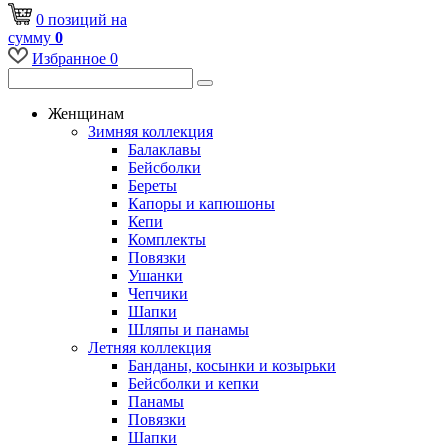
0
позиций
на
сумму
0
Избранное
0
Женщинам
Зимняя коллекция
Балаклавы
Бейсболки
Береты
Капоры и капюшоны
Кепи
Комплекты
Повязки
Ушанки
Чепчики
Шапки
Шляпы и панамы
Летняя коллекция
Банданы, косынки и козырьки
Бейсболки и кепки
Панамы
Повязки
Шапки