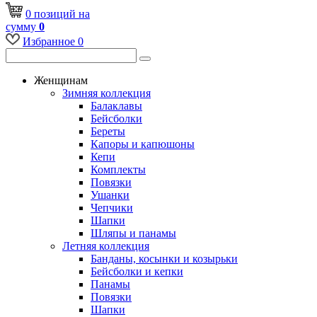
0
позиций
на
сумму
0
Избранное
0
Женщинам
Зимняя коллекция
Балаклавы
Бейсболки
Береты
Капоры и капюшоны
Кепи
Комплекты
Повязки
Ушанки
Чепчики
Шапки
Шляпы и панамы
Летняя коллекция
Банданы, косынки и козырьки
Бейсболки и кепки
Панамы
Повязки
Шапки