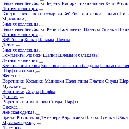
Балаклавы
Бейсболки
Береты
Капоры и капюшоны
Кепи
Комп
Летняя коллекция
Банданы, косынки и козырьки
Бейсболки и кепки
Панамы
Пов
Мужчинам
Зимняя коллекция
Балаклавы
Бейсболки
Кепки
Комплекты
Панамы
Ушанки
Шап
Летняя коллекция
Бейсболки
Кепки
Панамы
Шляпы
Детям
Зимняя коллекция
Комплекты
Ушанки
Шапки
Шлемы и балаклавы
Летняя коллекция
Бейсболки и кепки
Косынки, повязки и банданы
Панамы и шл
Шарфы и снуды
Женские
Воротники
Косынки
Манишки
Палантины
Платки
Снуды
Шар
Мужские
Воротники
Снуды
Шарфы
Детские
Воротники и манишки
Снуды
Шарфы
Одежда
Женская одежда
Брюки
Комплекты
Джемпера
Кардиганы
Платья
Туники
Юбки
Мужская одежда
Джемпера