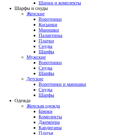
Шапки и комплекты
Шарфы и снуды
Женские
Воротники
Косынки
Манишки
Палантины
Платки
Снуды
Шарфы
Мужские
Воротники
Снуды
Шарфы
Детские
Воротники и манишки
Снуды
Шарфы
Одежда
Женская одежда
Брюки
Комплекты
Джемпера
Кардиганы
Платья