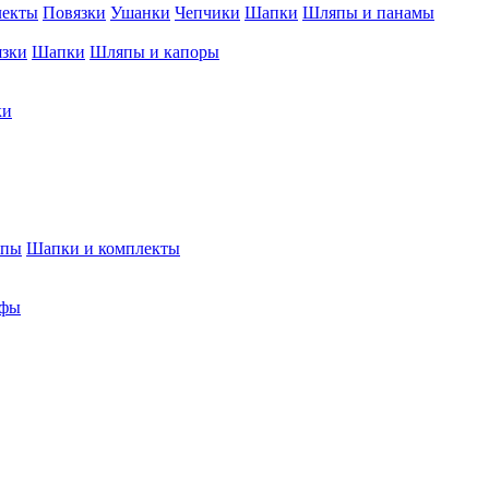
лекты
Повязки
Ушанки
Чепчики
Шапки
Шляпы и панамы
язки
Шапки
Шляпы и капоры
ки
япы
Шапки и комплекты
фы