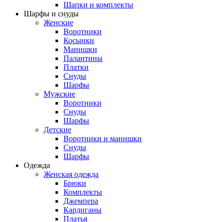
Шапки и комплекты
Шарфы и снуды
Женские
Воротники
Косынки
Манишки
Палантины
Платки
Снуды
Шарфы
Мужские
Воротники
Снуды
Шарфы
Детские
Воротники и манишки
Снуды
Шарфы
Одежда
Женская одежда
Брюки
Комплекты
Джемпера
Кардиганы
Платья