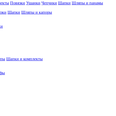
лекты
Повязки
Ушанки
Чепчики
Шапки
Шляпы и панамы
язки
Шапки
Шляпы и капоры
ки
япы
Шапки и комплекты
фы