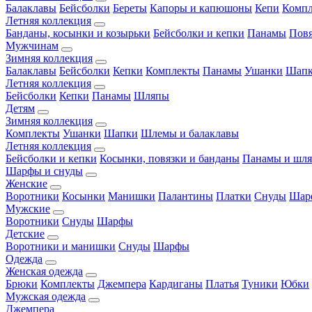
Балаклавы
Бейсболки
Береты
Капоры и капюшоны
Кепи
Комп
Летняя коллекция
Банданы, косынки и козырьки
Бейсболки и кепки
Панамы
Пов
Мужчинам
Зимняя коллекция
Балаклавы
Бейсболки
Кепки
Комплекты
Панамы
Ушанки
Шап
Летняя коллекция
Бейсболки
Кепки
Панамы
Шляпы
Детям
Зимняя коллекция
Комплекты
Ушанки
Шапки
Шлемы и балаклавы
Летняя коллекция
Бейсболки и кепки
Косынки, повязки и банданы
Панамы и шл
Шарфы и снуды
Женские
Воротники
Косынки
Манишки
Палантины
Платки
Снуды
Шар
Мужские
Воротники
Снуды
Шарфы
Детские
Воротники и манишки
Снуды
Шарфы
Одежда
Женская одежда
Брюки
Комплекты
Джемпера
Кардиганы
Платья
Туники
Юбки
Мужская одежда
Джемпера