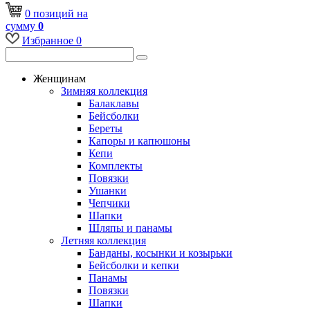
0
позиций
на
сумму
0
Избранное
0
Женщинам
Зимняя коллекция
Балаклавы
Бейсболки
Береты
Капоры и капюшоны
Кепи
Комплекты
Повязки
Ушанки
Чепчики
Шапки
Шляпы и панамы
Летняя коллекция
Банданы, косынки и козырьки
Бейсболки и кепки
Панамы
Повязки
Шапки