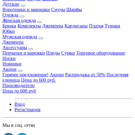
Детские
Воротники и манишки
Снуды
Шарфы
Одежда
Женская одежда
Брюки
Комплекты
Джемпера
Кардиганы
Платья
Туники
Юбки
Мужская одежда
Джемпера
Аксессуары
Перчатки и варежки
Пледы
Сумки
Торговое оборудование
Носки
Новинки
Акции
Горячее предложение!
Акции
Распродажа от 50%
Последняя
единица
Цена до 600 руб.
Производители
Цена до 600 руб
Вход
Регистрация
Мы в соц. сетях