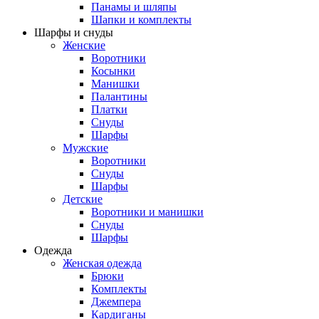
Панамы и шляпы
Шапки и комплекты
Шарфы и снуды
Женские
Воротники
Косынки
Манишки
Палантины
Платки
Снуды
Шарфы
Мужские
Воротники
Снуды
Шарфы
Детские
Воротники и манишки
Снуды
Шарфы
Одежда
Женская одежда
Брюки
Комплекты
Джемпера
Кардиганы