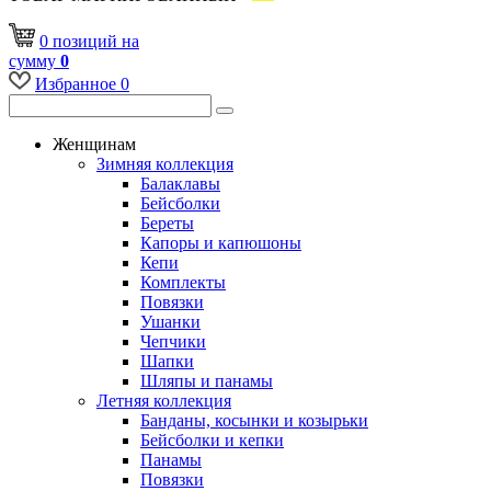
0
позиций
на
сумму
0
Избранное
0
Женщинам
Зимняя коллекция
Балаклавы
Бейсболки
Береты
Капоры и капюшоны
Кепи
Комплекты
Повязки
Ушанки
Чепчики
Шапки
Шляпы и панамы
Летняя коллекция
Банданы, косынки и козырьки
Бейсболки и кепки
Панамы
Повязки