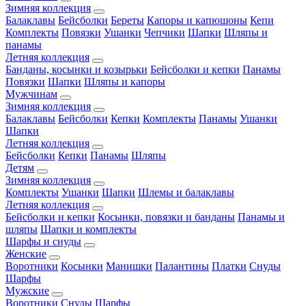
Зимняя коллекция
Балаклавы
Бейсболки
Береты
Капоры и капюшоны
Кепи
Комплекты
Повязки
Ушанки
Чепчики
Шапки
Шляпы и
панамы
Летняя коллекция
Банданы, косынки и козырьки
Бейсболки и кепки
Панамы
Повязки
Шапки
Шляпы и капоры
Мужчинам
Зимняя коллекция
Балаклавы
Бейсболки
Кепки
Комплекты
Панамы
Ушанки
Шапки
Летняя коллекция
Бейсболки
Кепки
Панамы
Шляпы
Детям
Зимняя коллекция
Комплекты
Ушанки
Шапки
Шлемы и балаклавы
Летняя коллекция
Бейсболки и кепки
Косынки, повязки и банданы
Панамы и
шляпы
Шапки и комплекты
Шарфы и снуды
Женские
Воротники
Косынки
Манишки
Палантины
Платки
Снуды
Шарфы
Мужские
Воротники
Снуды
Шарфы