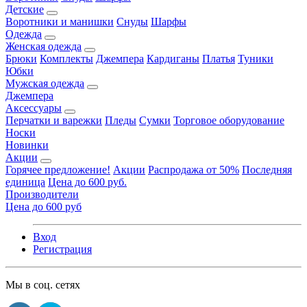
Детские
Воротники и манишки
Снуды
Шарфы
Одежда
Женская одежда
Брюки
Комплекты
Джемпера
Кардиганы
Платья
Туники
Юбки
Мужская одежда
Джемпера
Аксессуары
Перчатки и варежки
Пледы
Сумки
Торговое оборудование
Носки
Новинки
Акции
Горячее предложение!
Акции
Распродажа от 50%
Последняя
единица
Цена до 600 руб.
Производители
Цена до 600 руб
Вход
Регистрация
Мы в соц. сетях