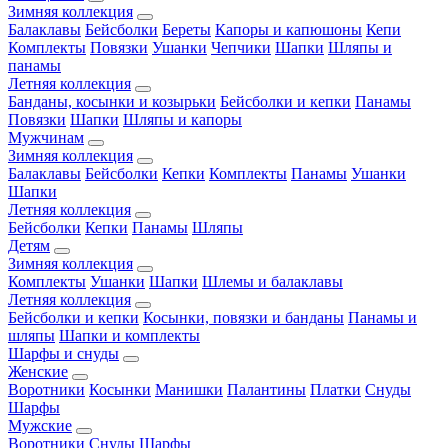
Зимняя коллекция
Балаклавы
Бейсболки
Береты
Капоры и капюшоны
Кепи
Комплекты
Повязки
Ушанки
Чепчики
Шапки
Шляпы и
панамы
Летняя коллекция
Банданы, косынки и козырьки
Бейсболки и кепки
Панамы
Повязки
Шапки
Шляпы и капоры
Мужчинам
Зимняя коллекция
Балаклавы
Бейсболки
Кепки
Комплекты
Панамы
Ушанки
Шапки
Летняя коллекция
Бейсболки
Кепки
Панамы
Шляпы
Детям
Зимняя коллекция
Комплекты
Ушанки
Шапки
Шлемы и балаклавы
Летняя коллекция
Бейсболки и кепки
Косынки, повязки и банданы
Панамы и
шляпы
Шапки и комплекты
Шарфы и снуды
Женские
Воротники
Косынки
Манишки
Палантины
Платки
Снуды
Шарфы
Мужские
Воротники
Снуды
Шарфы