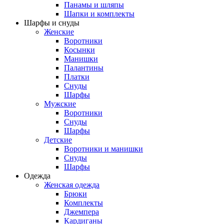
Панамы и шляпы
Шапки и комплекты
Шарфы и снуды
Женские
Воротники
Косынки
Манишки
Палантины
Платки
Снуды
Шарфы
Мужские
Воротники
Снуды
Шарфы
Детские
Воротники и манишки
Снуды
Шарфы
Одежда
Женская одежда
Брюки
Комплекты
Джемпера
Кардиганы