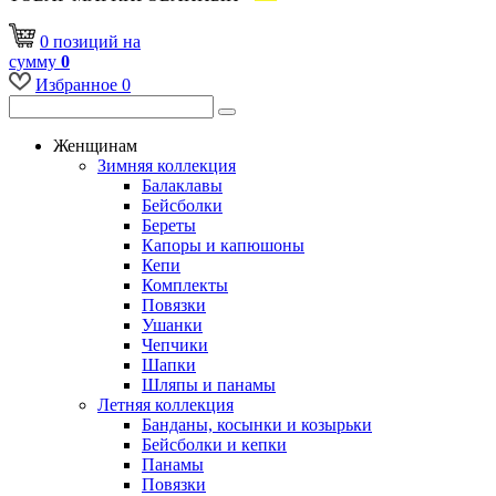
0
позиций
на
сумму
0
Избранное
0
Женщинам
Зимняя коллекция
Балаклавы
Бейсболки
Береты
Капоры и капюшоны
Кепи
Комплекты
Повязки
Ушанки
Чепчики
Шапки
Шляпы и панамы
Летняя коллекция
Банданы, косынки и козырьки
Бейсболки и кепки
Панамы
Повязки