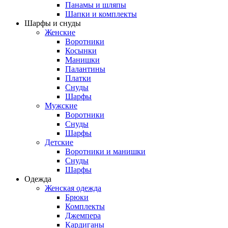
Панамы и шляпы
Шапки и комплекты
Шарфы и снуды
Женские
Воротники
Косынки
Манишки
Палантины
Платки
Снуды
Шарфы
Мужские
Воротники
Снуды
Шарфы
Детские
Воротники и манишки
Снуды
Шарфы
Одежда
Женская одежда
Брюки
Комплекты
Джемпера
Кардиганы