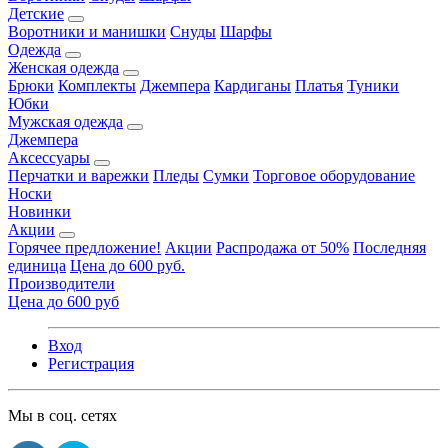
Детские
Воротники и манишки
Снуды
Шарфы
Одежда
Женская одежда
Брюки
Комплекты
Джемпера
Кардиганы
Платья
Туники
Юбки
Мужская одежда
Джемпера
Аксессуары
Перчатки и варежки
Пледы
Сумки
Торговое оборудование
Носки
Новинки
Акции
Горячее предложение!
Акции
Распродажа от 50%
Последняя
единица
Цена до 600 руб.
Производители
Цена до 600 руб
Вход
Регистрация
Мы в соц. сетях