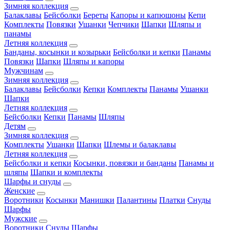
Зимняя коллекция
Балаклавы
Бейсболки
Береты
Капоры и капюшоны
Кепи
Комплекты
Повязки
Ушанки
Чепчики
Шапки
Шляпы и
панамы
Летняя коллекция
Банданы, косынки и козырьки
Бейсболки и кепки
Панамы
Повязки
Шапки
Шляпы и капоры
Мужчинам
Зимняя коллекция
Балаклавы
Бейсболки
Кепки
Комплекты
Панамы
Ушанки
Шапки
Летняя коллекция
Бейсболки
Кепки
Панамы
Шляпы
Детям
Зимняя коллекция
Комплекты
Ушанки
Шапки
Шлемы и балаклавы
Летняя коллекция
Бейсболки и кепки
Косынки, повязки и банданы
Панамы и
шляпы
Шапки и комплекты
Шарфы и снуды
Женские
Воротники
Косынки
Манишки
Палантины
Платки
Снуды
Шарфы
Мужские
Воротники
Снуды
Шарфы