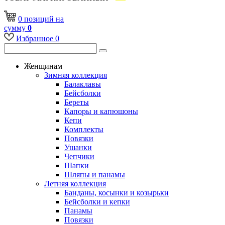
0
позиций
на
сумму
0
Избранное
0
Женщинам
Зимняя коллекция
Балаклавы
Бейсболки
Береты
Капоры и капюшоны
Кепи
Комплекты
Повязки
Ушанки
Чепчики
Шапки
Шляпы и панамы
Летняя коллекция
Банданы, косынки и козырьки
Бейсболки и кепки
Панамы
Повязки