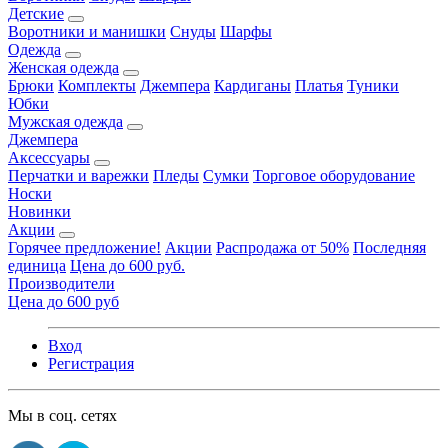
Детские
Воротники и манишки
Снуды
Шарфы
Одежда
Женская одежда
Брюки
Комплекты
Джемпера
Кардиганы
Платья
Туники
Юбки
Мужская одежда
Джемпера
Аксессуары
Перчатки и варежки
Пледы
Сумки
Торговое оборудование
Носки
Новинки
Акции
Горячее предложение!
Акции
Распродажа от 50%
Последняя
единица
Цена до 600 руб.
Производители
Цена до 600 руб
Вход
Регистрация
Мы в соц. сетях