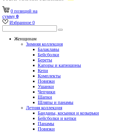
0
позиций
на
сумму
0
Избранное
0
Женщинам
Зимняя коллекция
Балаклавы
Бейсболки
Береты
Капоры и капюшоны
Кепи
Комплекты
Повязки
Ушанки
Чепчики
Шапки
Шляпы и панамы
Летняя коллекция
Банданы, косынки и козырьки
Бейсболки и кепки
Панамы
Повязки