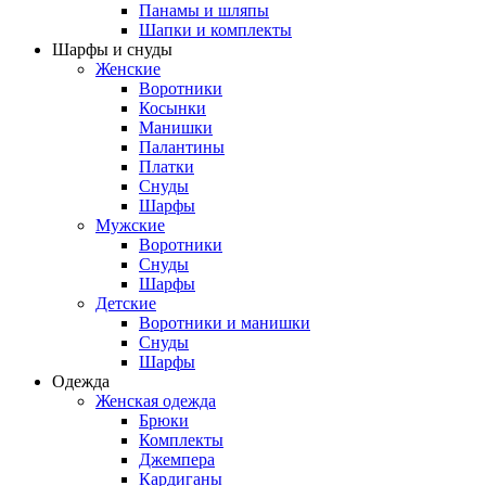
Панамы и шляпы
Шапки и комплекты
Шарфы и снуды
Женские
Воротники
Косынки
Манишки
Палантины
Платки
Снуды
Шарфы
Мужские
Воротники
Снуды
Шарфы
Детские
Воротники и манишки
Снуды
Шарфы
Одежда
Женская одежда
Брюки
Комплекты
Джемпера
Кардиганы