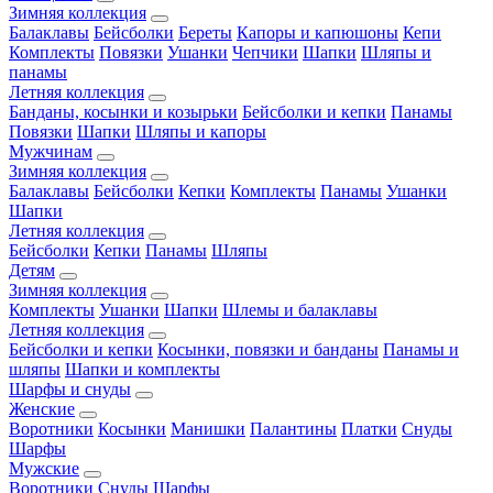
Зимняя коллекция
Балаклавы
Бейсболки
Береты
Капоры и капюшоны
Кепи
Комплекты
Повязки
Ушанки
Чепчики
Шапки
Шляпы и
панамы
Летняя коллекция
Банданы, косынки и козырьки
Бейсболки и кепки
Панамы
Повязки
Шапки
Шляпы и капоры
Мужчинам
Зимняя коллекция
Балаклавы
Бейсболки
Кепки
Комплекты
Панамы
Ушанки
Шапки
Летняя коллекция
Бейсболки
Кепки
Панамы
Шляпы
Детям
Зимняя коллекция
Комплекты
Ушанки
Шапки
Шлемы и балаклавы
Летняя коллекция
Бейсболки и кепки
Косынки, повязки и банданы
Панамы и
шляпы
Шапки и комплекты
Шарфы и снуды
Женские
Воротники
Косынки
Манишки
Палантины
Платки
Снуды
Шарфы
Мужские
Воротники
Снуды
Шарфы