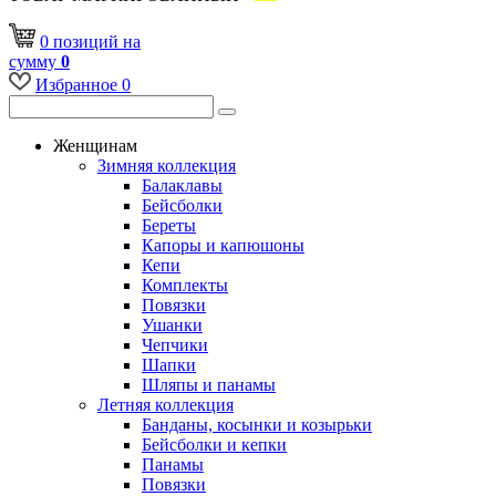
0
позиций
на
сумму
0
Избранное
0
Женщинам
Зимняя коллекция
Балаклавы
Бейсболки
Береты
Капоры и капюшоны
Кепи
Комплекты
Повязки
Ушанки
Чепчики
Шапки
Шляпы и панамы
Летняя коллекция
Банданы, косынки и козырьки
Бейсболки и кепки
Панамы
Повязки