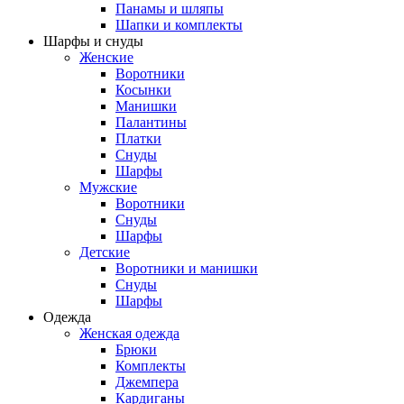
Панамы и шляпы
Шапки и комплекты
Шарфы и снуды
Женские
Воротники
Косынки
Манишки
Палантины
Платки
Снуды
Шарфы
Мужские
Воротники
Снуды
Шарфы
Детские
Воротники и манишки
Снуды
Шарфы
Одежда
Женская одежда
Брюки
Комплекты
Джемпера
Кардиганы