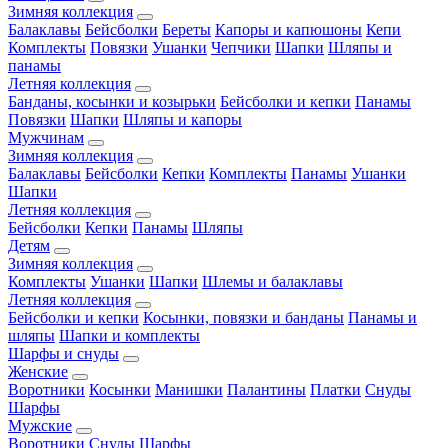
Зимняя коллекция
Балаклавы
Бейсболки
Береты
Капоры и капюшоны
Кепи
Комплекты
Повязки
Ушанки
Чепчики
Шапки
Шляпы и
панамы
Летняя коллекция
Банданы, косынки и козырьки
Бейсболки и кепки
Панамы
Повязки
Шапки
Шляпы и капоры
Мужчинам
Зимняя коллекция
Балаклавы
Бейсболки
Кепки
Комплекты
Панамы
Ушанки
Шапки
Летняя коллекция
Бейсболки
Кепки
Панамы
Шляпы
Детям
Зимняя коллекция
Комплекты
Ушанки
Шапки
Шлемы и балаклавы
Летняя коллекция
Бейсболки и кепки
Косынки, повязки и банданы
Панамы и
шляпы
Шапки и комплекты
Шарфы и снуды
Женские
Воротники
Косынки
Манишки
Палантины
Платки
Снуды
Шарфы
Мужские
Воротники
Снуды
Шарфы