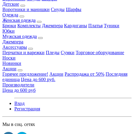
Детские
Воротники и манишки
Снуды
Шарфы
Одежда
Женская одежда
Брюки
Комплекты
Джемпера
Кардиганы
Платья
Туники
Юбки
Мужская одежда
Джемпера
Аксессуары
Перчатки и варежки
Пледы
Сумки
Торговое оборудование
Носки
Новинки
Акции
Горячее предложение!
Акции
Распродажа от 50%
Последняя
единица
Цена до 600 руб.
Производители
Цена до 600 руб
Вход
Регистрация
Мы в соц. сетях