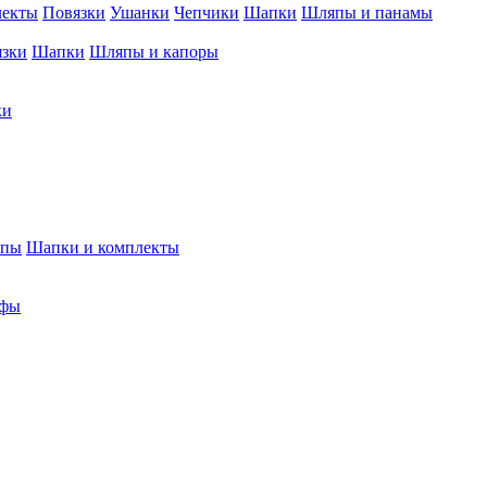
лекты
Повязки
Ушанки
Чепчики
Шапки
Шляпы и панамы
язки
Шапки
Шляпы и капоры
ки
япы
Шапки и комплекты
фы