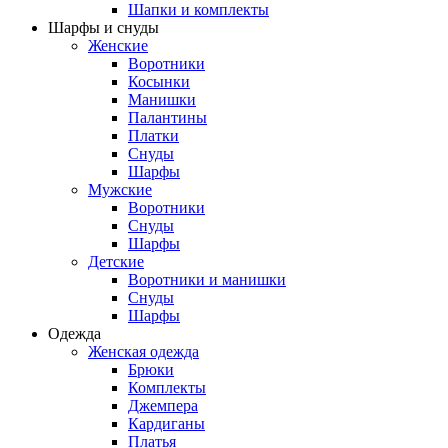
Шапки и комплекты
Шарфы и снуды
Женские
Воротники
Косынки
Манишки
Палантины
Платки
Снуды
Шарфы
Мужские
Воротники
Снуды
Шарфы
Детские
Воротники и манишки
Снуды
Шарфы
Одежда
Женская одежда
Брюки
Комплекты
Джемпера
Кардиганы
Платья