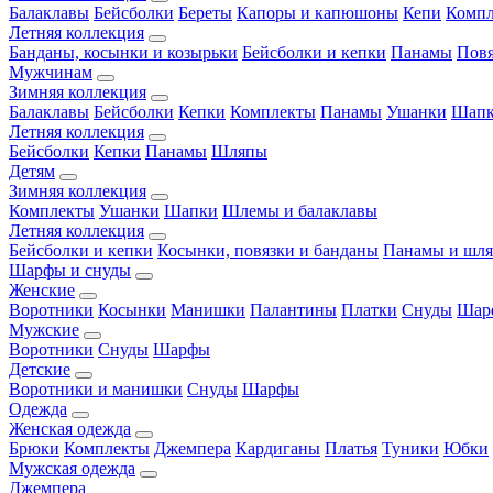
Балаклавы
Бейсболки
Береты
Капоры и капюшоны
Кепи
Комп
Летняя коллекция
Банданы, косынки и козырьки
Бейсболки и кепки
Панамы
Пов
Мужчинам
Зимняя коллекция
Балаклавы
Бейсболки
Кепки
Комплекты
Панамы
Ушанки
Шап
Летняя коллекция
Бейсболки
Кепки
Панамы
Шляпы
Детям
Зимняя коллекция
Комплекты
Ушанки
Шапки
Шлемы и балаклавы
Летняя коллекция
Бейсболки и кепки
Косынки, повязки и банданы
Панамы и шл
Шарфы и снуды
Женские
Воротники
Косынки
Манишки
Палантины
Платки
Снуды
Шар
Мужские
Воротники
Снуды
Шарфы
Детские
Воротники и манишки
Снуды
Шарфы
Одежда
Женская одежда
Брюки
Комплекты
Джемпера
Кардиганы
Платья
Туники
Юбки
Мужская одежда
Джемпера