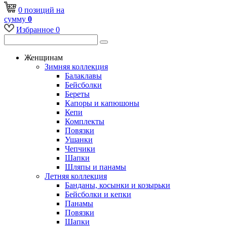
0
позиций
на
сумму
0
Избранное
0
Женщинам
Зимняя коллекция
Балаклавы
Бейсболки
Береты
Капоры и капюшоны
Кепи
Комплекты
Повязки
Ушанки
Чепчики
Шапки
Шляпы и панамы
Летняя коллекция
Банданы, косынки и козырьки
Бейсболки и кепки
Панамы
Повязки
Шапки