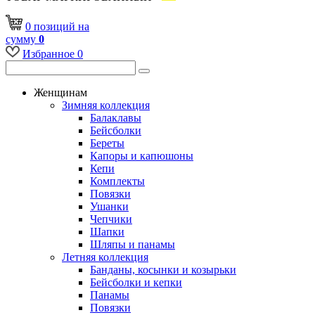
0
позиций
на
сумму
0
Избранное
0
Женщинам
Зимняя коллекция
Балаклавы
Бейсболки
Береты
Капоры и капюшоны
Кепи
Комплекты
Повязки
Ушанки
Чепчики
Шапки
Шляпы и панамы
Летняя коллекция
Банданы, косынки и козырьки
Бейсболки и кепки
Панамы
Повязки