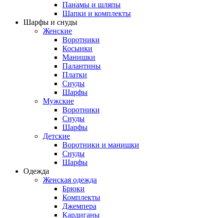
Панамы и шляпы
Шапки и комплекты
Шарфы и снуды
Женские
Воротники
Косынки
Манишки
Палантины
Платки
Снуды
Шарфы
Мужские
Воротники
Снуды
Шарфы
Детские
Воротники и манишки
Снуды
Шарфы
Одежда
Женская одежда
Брюки
Комплекты
Джемпера
Кардиганы