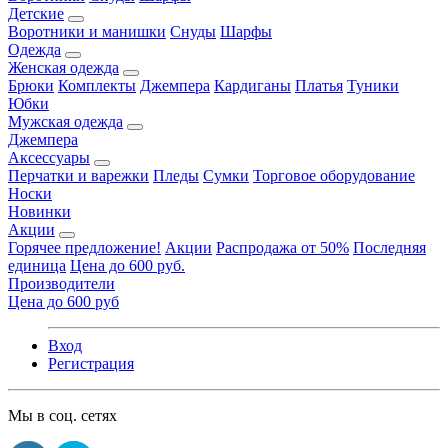
Детские
Воротники и манишки
Снуды
Шарфы
Одежда
Женская одежда
Брюки
Комплекты
Джемпера
Кардиганы
Платья
Туники
Юбки
Мужская одежда
Джемпера
Аксессуары
Перчатки и варежки
Пледы
Сумки
Торговое оборудование
Носки
Новинки
Акции
Горячее предложение!
Акции
Распродажа от 50%
Последняя
единица
Цена до 600 руб.
Производители
Цена до 600 руб
Вход
Регистрация
Мы в соц. сетях