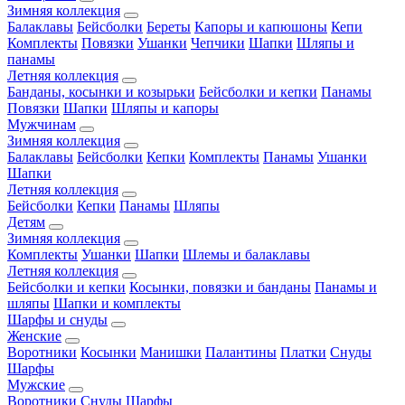
Зимняя коллекция
Балаклавы
Бейсболки
Береты
Капоры и капюшоны
Кепи
Комплекты
Повязки
Ушанки
Чепчики
Шапки
Шляпы и
панамы
Летняя коллекция
Банданы, косынки и козырьки
Бейсболки и кепки
Панамы
Повязки
Шапки
Шляпы и капоры
Мужчинам
Зимняя коллекция
Балаклавы
Бейсболки
Кепки
Комплекты
Панамы
Ушанки
Шапки
Летняя коллекция
Бейсболки
Кепки
Панамы
Шляпы
Детям
Зимняя коллекция
Комплекты
Ушанки
Шапки
Шлемы и балаклавы
Летняя коллекция
Бейсболки и кепки
Косынки, повязки и банданы
Панамы и
шляпы
Шапки и комплекты
Шарфы и снуды
Женские
Воротники
Косынки
Манишки
Палантины
Платки
Снуды
Шарфы
Мужские
Воротники
Снуды
Шарфы