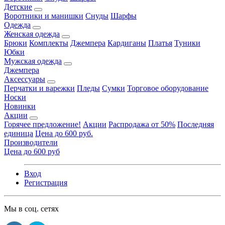
Детские
Воротники и манишки
Снуды
Шарфы
Одежда
Женская одежда
Брюки
Комплекты
Джемпера
Кардиганы
Платья
Туники
Юбки
Мужская одежда
Джемпера
Аксессуары
Перчатки и варежки
Пледы
Сумки
Торговое оборудование
Носки
Новинки
Акции
Горячее предложение!
Акции
Распродажа от 50%
Последняя
единица
Цена до 600 руб.
Производители
Цена до 600 руб
Вход
Регистрация
Мы в соц. сетях