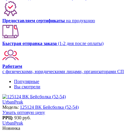
Предоставляем сертификаты
на продукцию
Быстрая отправка заказа
(1-2 дня после оплаты)
Работаем
с физическими, юридическими лицами, организаторами СП
Популярные
Вы смотрели
UrbanPeak
Модель:
125124 BK Бейсболка (52-54)
Узнать оптовую цену
РРЦ:
930 руб.
UrbanPeak
Новинка