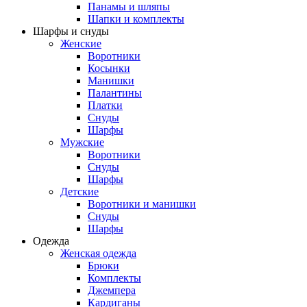
Панамы и шляпы
Шапки и комплекты
Шарфы и снуды
Женские
Воротники
Косынки
Манишки
Палантины
Платки
Снуды
Шарфы
Мужские
Воротники
Снуды
Шарфы
Детские
Воротники и манишки
Снуды
Шарфы
Одежда
Женская одежда
Брюки
Комплекты
Джемпера
Кардиганы