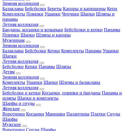
Зимняя коллекция
Балаклавы
Бейсболки
Береты
Капоры и капюшоны
Кепи
Комплекты
Повязки
Ушанки
Чепчики
Шапки
Шляпы и
панамы
Летняя коллекция
Банданы, косынки и козырьки
Бейсболки и кепки
Панамы
Повязки
Шапки
Шляпы и капоры
Мужчинам
Зимняя коллекция
Балаклавы
Бейсболки
Кепки
Комплекты
Панамы
Ушанки
Шапки
Летняя коллекция
Бейсболки
Кепки
Панамы
Шляпы
Детям
Зимняя коллекция
Комплекты
Ушанки
Шапки
Шлемы и балаклавы
Летняя коллекция
Бейсболки и кепки
Косынки, повязки и банданы
Панамы и
шляпы
Шапки и комплекты
Шарфы и снуды
Женские
Воротники
Косынки
Манишки
Палантины
Платки
Снуды
Шарфы
Мужские
Воротники
Снуды
Шарфы