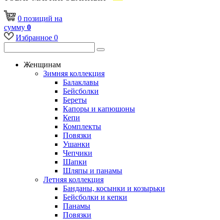
0
позиций
на
сумму
0
Избранное
0
Женщинам
Зимняя коллекция
Балаклавы
Бейсболки
Береты
Капоры и капюшоны
Кепи
Комплекты
Повязки
Ушанки
Чепчики
Шапки
Шляпы и панамы
Летняя коллекция
Банданы, косынки и козырьки
Бейсболки и кепки
Панамы
Повязки