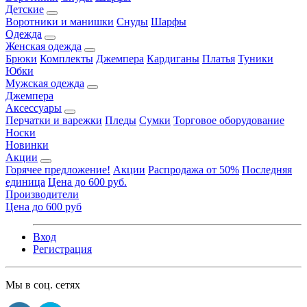
Детские
Воротники и манишки
Снуды
Шарфы
Одежда
Женская одежда
Брюки
Комплекты
Джемпера
Кардиганы
Платья
Туники
Юбки
Мужская одежда
Джемпера
Аксессуары
Перчатки и варежки
Пледы
Сумки
Торговое оборудование
Носки
Новинки
Акции
Горячее предложение!
Акции
Распродажа от 50%
Последняя
единица
Цена до 600 руб.
Производители
Цена до 600 руб
Вход
Регистрация
Мы в соц. сетях