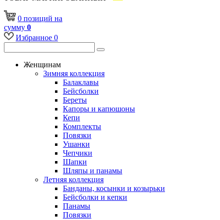
0
позиций
на
сумму
0
Избранное
0
Женщинам
Зимняя коллекция
Балаклавы
Бейсболки
Береты
Капоры и капюшоны
Кепи
Комплекты
Повязки
Ушанки
Чепчики
Шапки
Шляпы и панамы
Летняя коллекция
Банданы, косынки и козырьки
Бейсболки и кепки
Панамы
Повязки