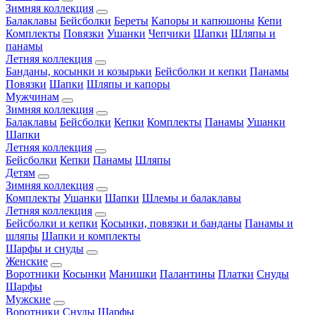
Зимняя коллекция
Балаклавы
Бейсболки
Береты
Капоры и капюшоны
Кепи
Комплекты
Повязки
Ушанки
Чепчики
Шапки
Шляпы и
панамы
Летняя коллекция
Банданы, косынки и козырьки
Бейсболки и кепки
Панамы
Повязки
Шапки
Шляпы и капоры
Мужчинам
Зимняя коллекция
Балаклавы
Бейсболки
Кепки
Комплекты
Панамы
Ушанки
Шапки
Летняя коллекция
Бейсболки
Кепки
Панамы
Шляпы
Детям
Зимняя коллекция
Комплекты
Ушанки
Шапки
Шлемы и балаклавы
Летняя коллекция
Бейсболки и кепки
Косынки, повязки и банданы
Панамы и
шляпы
Шапки и комплекты
Шарфы и снуды
Женские
Воротники
Косынки
Манишки
Палантины
Платки
Снуды
Шарфы
Мужские
Воротники
Снуды
Шарфы