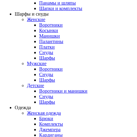
Панамы и шляпы
Шапки и комплекты
Шарфы и снуды
Женские
Воротники
Косынки
Манишки
Палантины
Платки
Снуды
Шарфы
Мужские
Воротники
Снуды
Шарфы
Детские
Воротники и манишки
Снуды
Шарфы
Одежда
Женская одежда
Брюки
Комплекты
Джемпера
Кардиганы