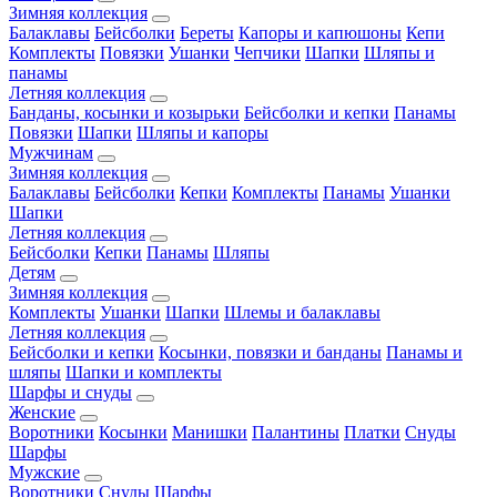
Зимняя коллекция
Балаклавы
Бейсболки
Береты
Капоры и капюшоны
Кепи
Комплекты
Повязки
Ушанки
Чепчики
Шапки
Шляпы и
панамы
Летняя коллекция
Банданы, косынки и козырьки
Бейсболки и кепки
Панамы
Повязки
Шапки
Шляпы и капоры
Мужчинам
Зимняя коллекция
Балаклавы
Бейсболки
Кепки
Комплекты
Панамы
Ушанки
Шапки
Летняя коллекция
Бейсболки
Кепки
Панамы
Шляпы
Детям
Зимняя коллекция
Комплекты
Ушанки
Шапки
Шлемы и балаклавы
Летняя коллекция
Бейсболки и кепки
Косынки, повязки и банданы
Панамы и
шляпы
Шапки и комплекты
Шарфы и снуды
Женские
Воротники
Косынки
Манишки
Палантины
Платки
Снуды
Шарфы
Мужские
Воротники
Снуды
Шарфы