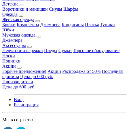
Детские
Воротники и манишки
Снуды
Шарфы
Одежда
Женская одежда
Брюки
Комплекты
Джемпера
Кардиганы
Платья
Туники
Юбки
Мужская одежда
Джемпера
Аксессуары
Перчатки и варежки
Пледы
Сумки
Торговое оборудование
Носки
Новинки
Акции
Горячее предложение!
Акции
Распродажа от 50%
Последняя
единица
Цена до 600 руб.
Производители
Цена до 600 руб
Вход
Регистрация
Мы в соц. сетях