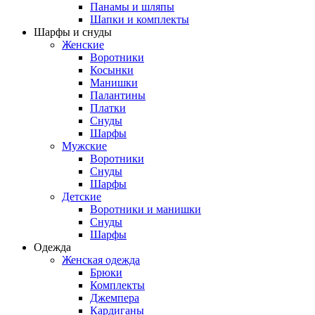
Панамы и шляпы
Шапки и комплекты
Шарфы и снуды
Женские
Воротники
Косынки
Манишки
Палантины
Платки
Снуды
Шарфы
Мужские
Воротники
Снуды
Шарфы
Детские
Воротники и манишки
Снуды
Шарфы
Одежда
Женская одежда
Брюки
Комплекты
Джемпера
Кардиганы