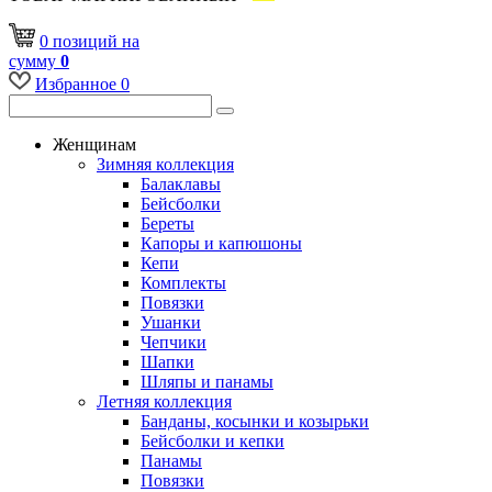
0
позиций
на
сумму
0
Избранное
0
Женщинам
Зимняя коллекция
Балаклавы
Бейсболки
Береты
Капоры и капюшоны
Кепи
Комплекты
Повязки
Ушанки
Чепчики
Шапки
Шляпы и панамы
Летняя коллекция
Банданы, косынки и козырьки
Бейсболки и кепки
Панамы
Повязки