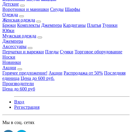
Детские
Воротники и манишки
Снуды
Шарфы
Одежда
Женская одежда
Брюки
Комплекты
Джемпера
Кардиганы
Платья
Туники
Юбки
Мужская одежда
Джемпера
Аксессуары
Перчатки и варежки
Пледы
Сумки
Торговое оборудование
Носки
Новинки
Акции
Горячее предложение!
Акции
Распродажа от 50%
Последняя
единица
Цена до 600 руб.
Производители
Цена до 600 руб
Вход
Регистрация
Мы в соц. сетях