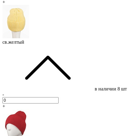
+
св.желтый
в наличии
8 шт
-
+