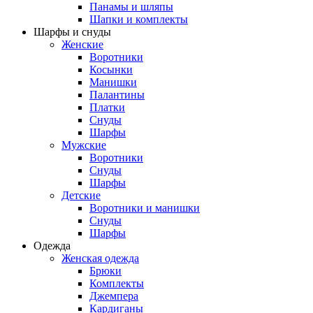
Панамы и шляпы
Шапки и комплекты
Шарфы и снуды
Женские
Воротники
Косынки
Манишки
Палантины
Платки
Снуды
Шарфы
Мужские
Воротники
Снуды
Шарфы
Детские
Воротники и манишки
Снуды
Шарфы
Одежда
Женская одежда
Брюки
Комплекты
Джемпера
Кардиганы