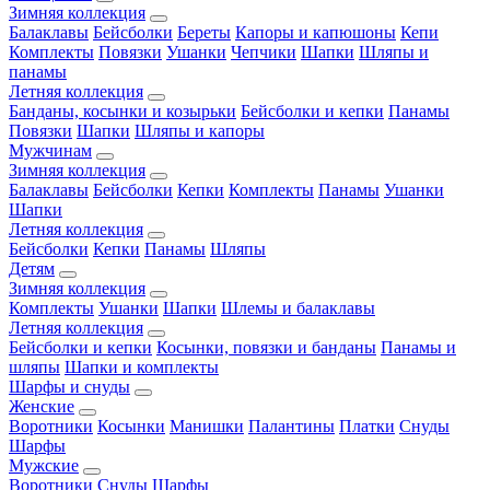
Зимняя коллекция
Балаклавы
Бейсболки
Береты
Капоры и капюшоны
Кепи
Комплекты
Повязки
Ушанки
Чепчики
Шапки
Шляпы и
панамы
Летняя коллекция
Банданы, косынки и козырьки
Бейсболки и кепки
Панамы
Повязки
Шапки
Шляпы и капоры
Мужчинам
Зимняя коллекция
Балаклавы
Бейсболки
Кепки
Комплекты
Панамы
Ушанки
Шапки
Летняя коллекция
Бейсболки
Кепки
Панамы
Шляпы
Детям
Зимняя коллекция
Комплекты
Ушанки
Шапки
Шлемы и балаклавы
Летняя коллекция
Бейсболки и кепки
Косынки, повязки и банданы
Панамы и
шляпы
Шапки и комплекты
Шарфы и снуды
Женские
Воротники
Косынки
Манишки
Палантины
Платки
Снуды
Шарфы
Мужские
Воротники
Снуды
Шарфы