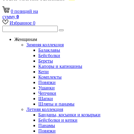
0
позиций
на
сумму
0
Избранное
0
Женщинам
Зимняя коллекция
Балаклавы
Бейсболки
Береты
Капоры и капюшоны
Кепи
Комплекты
Повязки
Ушанки
Чепчики
Шапки
Шляпы и панамы
Летняя коллекция
Банданы, косынки и козырьки
Бейсболки и кепки
Панамы
Повязки