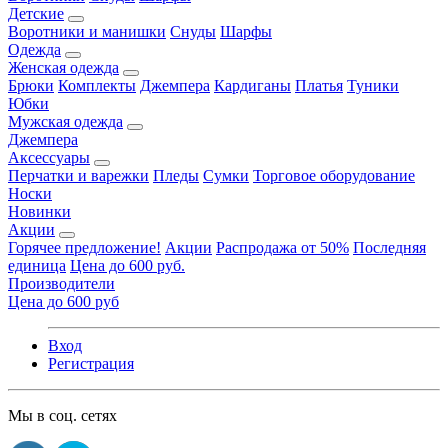
Детские
Воротники и манишки
Снуды
Шарфы
Одежда
Женская одежда
Брюки
Комплекты
Джемпера
Кардиганы
Платья
Туники
Юбки
Мужская одежда
Джемпера
Аксессуары
Перчатки и варежки
Пледы
Сумки
Торговое оборудование
Носки
Новинки
Акции
Горячее предложение!
Акции
Распродажа от 50%
Последняя
единица
Цена до 600 руб.
Производители
Цена до 600 руб
Вход
Регистрация
Мы в соц. сетях