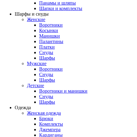
Панамы и шляпы
Шапки и комплекты
Шарфы и снуды
Женские
Воротники
Косынки
Манишки
Палантины
Платки
Снуды
Шарфы
Мужские
Воротники
Снуды
Шарфы
Детские
Воротники и манишки
Снуды
Шарфы
Одежда
Женская одежда
Брюки
Комплекты
Джемпера
Кардиганы