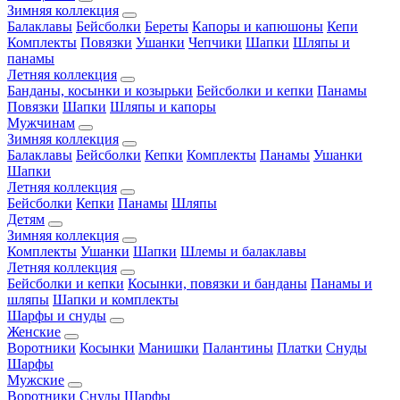
Зимняя коллекция
Балаклавы
Бейсболки
Береты
Капоры и капюшоны
Кепи
Комплекты
Повязки
Ушанки
Чепчики
Шапки
Шляпы и
панамы
Летняя коллекция
Банданы, косынки и козырьки
Бейсболки и кепки
Панамы
Повязки
Шапки
Шляпы и капоры
Мужчинам
Зимняя коллекция
Балаклавы
Бейсболки
Кепки
Комплекты
Панамы
Ушанки
Шапки
Летняя коллекция
Бейсболки
Кепки
Панамы
Шляпы
Детям
Зимняя коллекция
Комплекты
Ушанки
Шапки
Шлемы и балаклавы
Летняя коллекция
Бейсболки и кепки
Косынки, повязки и банданы
Панамы и
шляпы
Шапки и комплекты
Шарфы и снуды
Женские
Воротники
Косынки
Манишки
Палантины
Платки
Снуды
Шарфы
Мужские
Воротники
Снуды
Шарфы