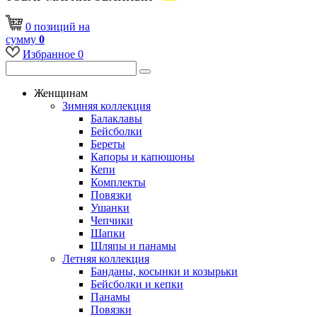
0
позиций
на
сумму
0
Избранное
0
Женщинам
Зимняя коллекция
Балаклавы
Бейсболки
Береты
Капоры и капюшоны
Кепи
Комплекты
Повязки
Ушанки
Чепчики
Шапки
Шляпы и панамы
Летняя коллекция
Банданы, косынки и козырьки
Бейсболки и кепки
Панамы
Повязки