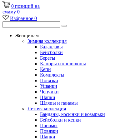
0
позиций
на
сумму
0
Избранное
0
Женщинам
Зимняя коллекция
Балаклавы
Бейсболки
Береты
Капоры и капюшоны
Кепи
Комплекты
Повязки
Ушанки
Чепчики
Шапки
Шляпы и панамы
Летняя коллекция
Банданы, косынки и козырьки
Бейсболки и кепки
Панамы
Повязки
Шапки