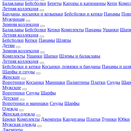
Балаклавы
Бейсболки
Береты
Капоры и капюшоны
Кепи
Комп
Летняя коллекция
Банданы, косынки и козырьки
Бейсболки и кепки
Панамы
Пов
Мужчинам
Зимняя коллекция
Балаклавы
Бейсболки
Кепки
Комплекты
Панамы
Ушанки
Шап
Летняя коллекция
Бейсболки
Кепки
Панамы
Шляпы
Детям
Зимняя коллекция
Комплекты
Ушанки
Шапки
Шлемы и балаклавы
Летняя коллекция
Бейсболки и кепки
Косынки, повязки и банданы
Панамы и шл
Шарфы и снуды
Женские
Воротники
Косынки
Манишки
Палантины
Платки
Снуды
Шар
Мужские
Воротники
Снуды
Шарфы
Детские
Воротники и манишки
Снуды
Шарфы
Одежда
Женская одежда
Брюки
Комплекты
Джемпера
Кардиганы
Платья
Туники
Юбки
Мужская одежда
Джемпера