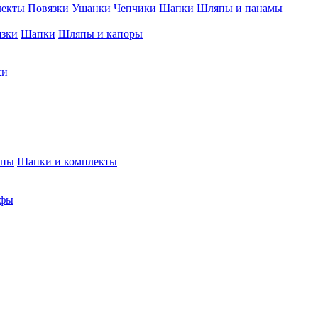
лекты
Повязки
Ушанки
Чепчики
Шапки
Шляпы и панамы
язки
Шапки
Шляпы и капоры
ки
япы
Шапки и комплекты
фы