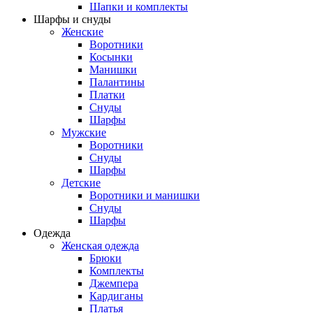
Шапки и комплекты
Шарфы и снуды
Женские
Воротники
Косынки
Манишки
Палантины
Платки
Снуды
Шарфы
Мужские
Воротники
Снуды
Шарфы
Детские
Воротники и манишки
Снуды
Шарфы
Одежда
Женская одежда
Брюки
Комплекты
Джемпера
Кардиганы
Платья