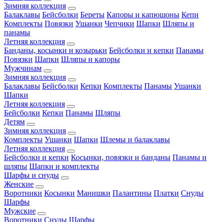
Зимняя коллекция
Балаклавы
Бейсболки
Береты
Капоры и капюшоны
Кепи
Комплекты
Повязки
Ушанки
Чепчики
Шапки
Шляпы и
панамы
Летняя коллекция
Банданы, косынки и козырьки
Бейсболки и кепки
Панамы
Повязки
Шапки
Шляпы и капоры
Мужчинам
Зимняя коллекция
Балаклавы
Бейсболки
Кепки
Комплекты
Панамы
Ушанки
Шапки
Летняя коллекция
Бейсболки
Кепки
Панамы
Шляпы
Детям
Зимняя коллекция
Комплекты
Ушанки
Шапки
Шлемы и балаклавы
Летняя коллекция
Бейсболки и кепки
Косынки, повязки и банданы
Панамы и
шляпы
Шапки и комплекты
Шарфы и снуды
Женские
Воротники
Косынки
Манишки
Палантины
Платки
Снуды
Шарфы
Мужские
Воротники
Снуды
Шарфы