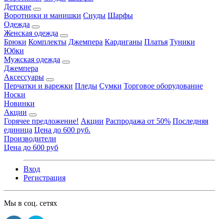
Детские
Воротники и манишки
Снуды
Шарфы
Одежда
Женская одежда
Брюки
Комплекты
Джемпера
Кардиганы
Платья
Туники
Юбки
Мужская одежда
Джемпера
Аксессуары
Перчатки и варежки
Пледы
Сумки
Торговое оборудование
Носки
Новинки
Акции
Горячее предложение!
Акции
Распродажа от 50%
Последняя
единица
Цена до 600 руб.
Производители
Цена до 600 руб
Вход
Регистрация
Мы в соц. сетях