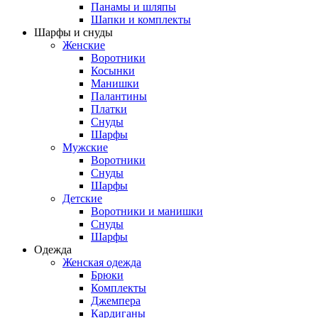
Панамы и шляпы
Шапки и комплекты
Шарфы и снуды
Женские
Воротники
Косынки
Манишки
Палантины
Платки
Снуды
Шарфы
Мужские
Воротники
Снуды
Шарфы
Детские
Воротники и манишки
Снуды
Шарфы
Одежда
Женская одежда
Брюки
Комплекты
Джемпера
Кардиганы