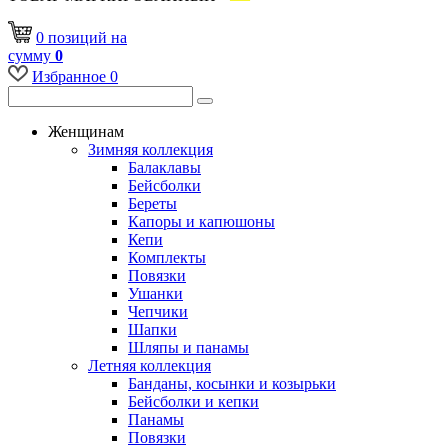
0
позиций
на
сумму
0
Избранное
0
Женщинам
Зимняя коллекция
Балаклавы
Бейсболки
Береты
Капоры и капюшоны
Кепи
Комплекты
Повязки
Ушанки
Чепчики
Шапки
Шляпы и панамы
Летняя коллекция
Банданы, косынки и козырьки
Бейсболки и кепки
Панамы
Повязки