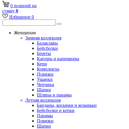
0
позиций
на
сумму
0
Избранное
0
Женщинам
Зимняя коллекция
Балаклавы
Бейсболки
Береты
Капоры и капюшоны
Кепи
Комплекты
Повязки
Ушанки
Чепчики
Шапки
Шляпы и панамы
Летняя коллекция
Банданы, косынки и козырьки
Бейсболки и кепки
Панамы
Повязки
Шапки