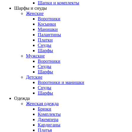
Шапки и комплекты
Шарфы и снуды
Женские
Воротники
Косынки
Манишки
Палантины
Платки
Снуды
Шарфы
Мужские
Воротники
Снуды
Шарфы
Детские
Воротники и манишки
Снуды
Шарфы
Одежда
Женская одежда
Брюки
Комплекты
Джемпера
Кардиганы
Платья