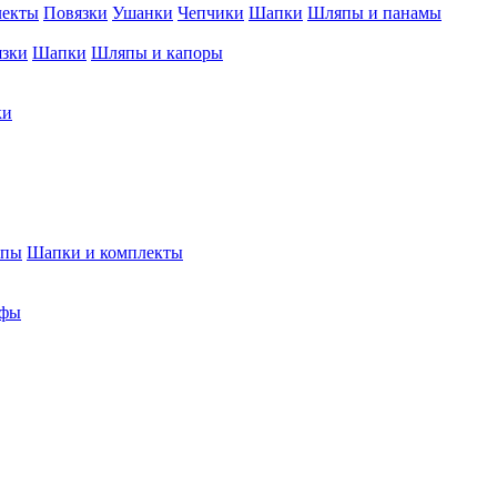
лекты
Повязки
Ушанки
Чепчики
Шапки
Шляпы и панамы
язки
Шапки
Шляпы и капоры
ки
япы
Шапки и комплекты
фы