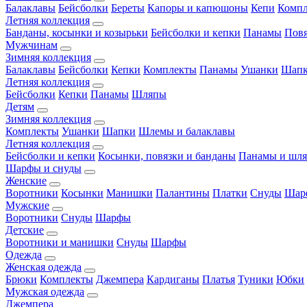
Балаклавы
Бейсболки
Береты
Капоры и капюшоны
Кепи
Комп
Летняя коллекция
Банданы, косынки и козырьки
Бейсболки и кепки
Панамы
Пов
Мужчинам
Зимняя коллекция
Балаклавы
Бейсболки
Кепки
Комплекты
Панамы
Ушанки
Шап
Летняя коллекция
Бейсболки
Кепки
Панамы
Шляпы
Детям
Зимняя коллекция
Комплекты
Ушанки
Шапки
Шлемы и балаклавы
Летняя коллекция
Бейсболки и кепки
Косынки, повязки и банданы
Панамы и шл
Шарфы и снуды
Женские
Воротники
Косынки
Манишки
Палантины
Платки
Снуды
Шар
Мужские
Воротники
Снуды
Шарфы
Детские
Воротники и манишки
Снуды
Шарфы
Одежда
Женская одежда
Брюки
Комплекты
Джемпера
Кардиганы
Платья
Туники
Юбки
Мужская одежда
Джемпера