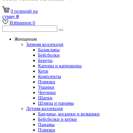
0
позиций
на
сумму
0
Избранное
0
Женщинам
Зимняя коллекция
Балаклавы
Бейсболки
Береты
Капоры и капюшоны
Кепи
Комплекты
Повязки
Ушанки
Чепчики
Шапки
Шляпы и панамы
Летняя коллекция
Банданы, косынки и козырьки
Бейсболки и кепки
Панамы
Повязки