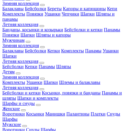
Зимняя коллекция
Балаклавы
Бейсболки
Береты
Капоры и капюшоны
Кепи
Комплекты
Повязки
Ушанки
Чепчики
Шапки
Шляпы и
панамы
Летняя коллекция
Банданы, косынки и козырьки
Бейсболки и кепки
Панамы
Повязки
Шапки
Шляпы и капоры
Мужчинам
Зимняя коллекция
Балаклавы
Бейсболки
Кепки
Комплекты
Панамы
Ушанки
Шапки
Летняя коллекция
Бейсболки
Кепки
Панамы
Шляпы
Детям
Зимняя коллекция
Комплекты
Ушанки
Шапки
Шлемы и балаклавы
Летняя коллекция
Бейсболки и кепки
Косынки, повязки и банданы
Панамы и
шляпы
Шапки и комплекты
Шарфы и снуды
Женские
Воротники
Косынки
Манишки
Палантины
Платки
Снуды
Шарфы
Мужские
Воротники
Снуды
Шарфы