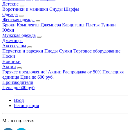
Детские
Воротники и манишки
Снуды
Шарфы
Одежда
Женская одежда
Брюки
Комплекты
Джемпера
Кардиганы
Платья
Туники
Юбки
Мужская одежда
Джемпера
Аксессуары
Перчатки и варежки
Пледы
Сумки
Торговое оборудование
Носки
Новинки
Акции
Горячее предложение!
Акции
Распродажа от 50%
Последняя
единица
Цена до 600 руб.
Производители
Цена до 600 руб
Вход
Регистрация
Мы в соц. сетях