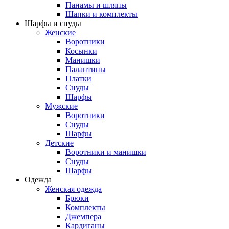
Панамы и шляпы
Шапки и комплекты
Шарфы и снуды
Женские
Воротники
Косынки
Манишки
Палантины
Платки
Снуды
Шарфы
Мужские
Воротники
Снуды
Шарфы
Детские
Воротники и манишки
Снуды
Шарфы
Одежда
Женская одежда
Брюки
Комплекты
Джемпера
Кардиганы